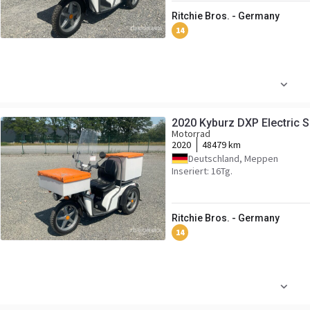
Ritchie Bros. - Germany
14
2020 Kyburz DXP Electric 
Motorrad
2020
48479 km
Deutschland, Meppen
Inseriert: 16Tg.
Ritchie Bros. - Germany
14