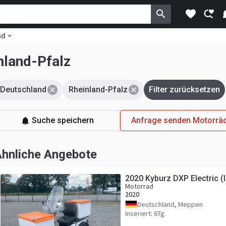
nd
nland-Pfalz
Deutschland
Rheinland-Pfalz
Filter zurücksetzen
Suche speichern
Anfrage senden Motorrä
hnliche Angebote
2020 Kyburz DXP Electric (
Motorrad
2020
Deutschland, Meppen
Inseriert: 6Tg.