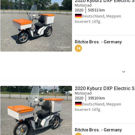
2020 Kyburz DXP Electric 
Motorrad
2020
50532 km
Deutschland, Meppen
Inseriert: 16Tg.
Ritchie Bros. - Germany
14
2020 Kyburz DXP Electric 
Motorrad
2020
39520 km
Deutschland, Meppen
Inseriert: 16Tg.
Ritchie Bros. - Germany