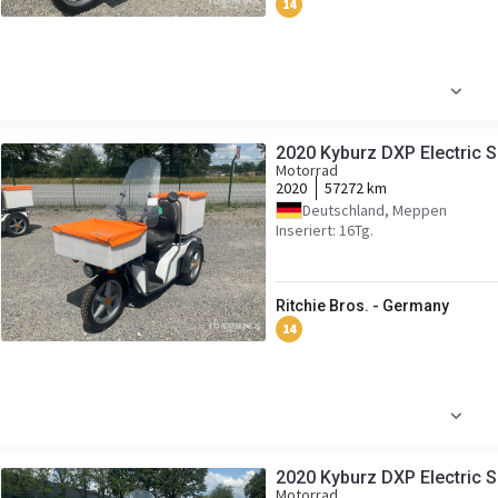
14
2020 Kyburz DXP Electric 
Motorrad
2020
57272 km
Deutschland, Meppen
Inseriert: 16Tg.
Ritchie Bros. - Germany
14
2020 Kyburz DXP Electric 
Motorrad