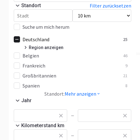
Standort
Filter zurücksetzen
Suche um mich herum
Deutschland
25
Region anzeigen
Belgien
Bayern
46
3
Frankreich
Niedersachsen
20
9
Großbritannien
Nordrhein-Westfalen
21
2
Spanien
Rheinland-Pfalz
0
8
Standort:
Mehr anzeigen
Jahr
—
Kilometerstand km
—