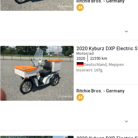
Ritchie Bros. - Germany
14
2020 Kyburz DXP Electric 
Motorrad
2020
21595 km
Deutschland, Meppen
Inseriert: 16Tg.
Ritchie Bros. - Germany
14