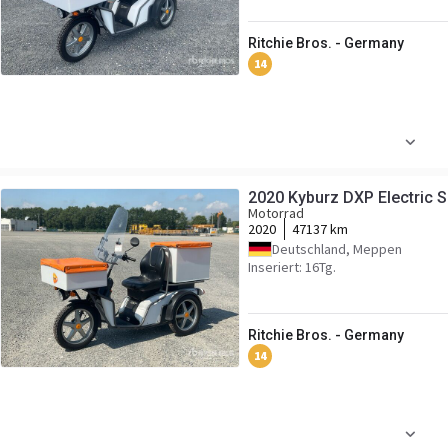
Ritchie Bros. - Germany
14
2020 Kyburz DXP Electric 
Motorrad
2020
47137 km
Deutschland, Meppen
Inseriert: 16Tg.
Ritchie Bros. - Germany
14