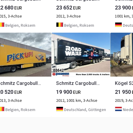
22 680
23 652
23 900
EUR
EUR
015, 3-Achse
2012, 3-Achse
1001 km, 
Belgien, Roksem
Belgien, Roksem
Deuts
Schmitz Cargobull SKO 24/L-13.4 FP 25 SKO 24/L-13.4 FP 25
Schmitz Cargobull SKO 24/L-13.4 FP 60 COOL
20 520
19 900
21 950
EUR
EUR
013, 3-Achse
2012, 1001 km, 3-Achse
2019, 3-A
Belgien, Roksem
Deutschland, Göttingen
Niede