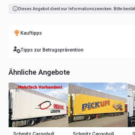
Dieses Angebot dient nur Informationszwecken. Bitte bestäti
Kauftipps
Tipps zur Betrugsprävention
Ähnliche Angebote
Schmitz Cargobull SKO 24/L-13.4 FP 25 SKO 24/L-13.4 FP 25 45 COOL, Mega, Doppelstock
Schmitz Cargobull SKO 24/L-13.4 FP 25 SKO 24/L-13.4 FP 25 45 COOL, Mega, Doppelstock