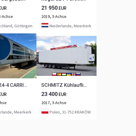
21 950
EUR
EUR
3-Achse
2019, 3-Achse
chland, Göttingen
Niederlande, Meerkerk
Kögel S24-4 CARRIER VECTOR 1550 3X BPW AXLE DISC BRAKES
SCHMITZ Kühlauflieger / Carrier Vector 1550
23 400
EUR
EUR
chse
2017, 3-Achse
rlande, Meerkerk
Polen, 31-752 KRAKÓW