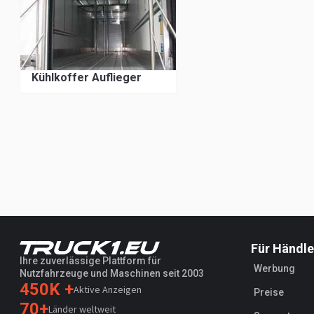
Kühlkoffer Auflieger
Für Händle
Ihre zuverlässige Plattform für
Werbung
Nutzfahrzeuge und Maschinen seit 2003
450K +
Aktive Anzeigen
Preise
70+
Länder weltweit