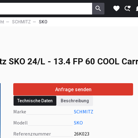
ht
SCHMITZ
SKO
z SKO 24/L - 13.4 FP
z SKO 24/L - 13.4 FP 60 COOL Carr
Anfrage senden
Technische Daten
Beschreibung
Marke
SCHMITZ
Modell
SKO
Referenznummer
26K023