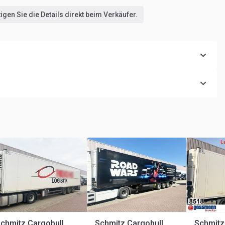
gen Sie die Details direkt beim Verkäufer.
Schmitz Cargobull SKO 24/L-13.4 FP 25 SKO 24/L-13.4 FP 25
Schmitz Cargobull SKO 24/L-13.4 FP 60 COOL SKO 24/L-13.4 FP 60 COOL