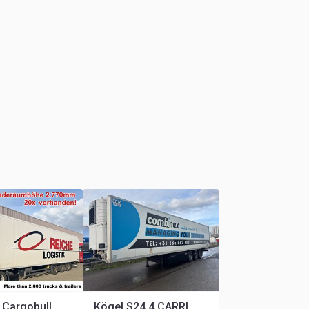
Schmitz Cargobull SKO 24/L-13.4 FP 45 Cool, Mega, Carrier,
Kögel S24 4 CARRIER VECTOR 1550 TÜV TILL 06-2026