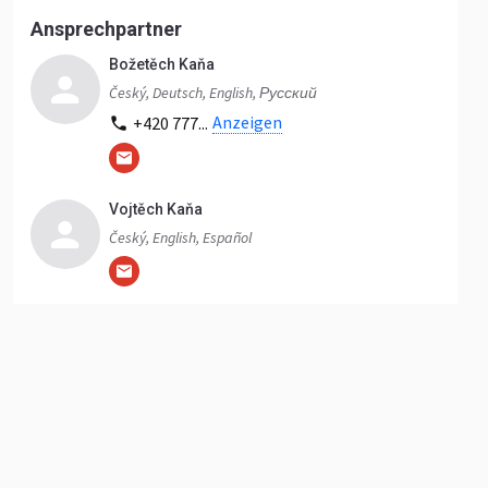
Ansprechpartner
Božetěch Kaňa
Český, Deutsch, English, Русский
Anzeigen
+420 777...
Vojtěch Kaňa
Český, English, Español