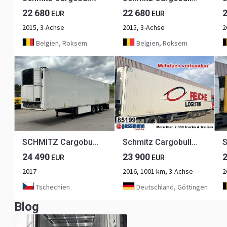
22 680
22 680
EUR
EUR
2015, 3-Achse
2015, 3-Achse
2
Belgien, Roksem
Belgien, Roksem
SCHMITZ Cargobull SKO 24/L 13.4 FP 60 COOL
Schmitz Cargobull SKO 24/L-13.4 FP 45 Cool, Mega, Carrier,
24 490
23 900
EUR
EUR
2017
2016, 1001 km, 3-Achse
2
Tschechien
Deutschland, Göttingen
Blog