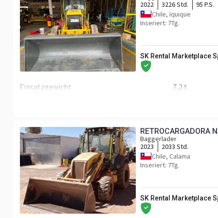
2022
3226 Std.
95 P.S.
Chile, Iquique
Inseriert: 7Tg.
SK Rental Marketplace 
Einsatzgewicht
7,2 t
Höhe
3,81 m
Volumen
145 L
RETROCARGADORA N
Motor/Antrieb
Baggerlader
2023
2033 Std.
Motor
NEW HOLLA
Chile, Calama
Inseriert: 7Tg.
Kabine
Klimaanlage
SK Rental Marketplace 