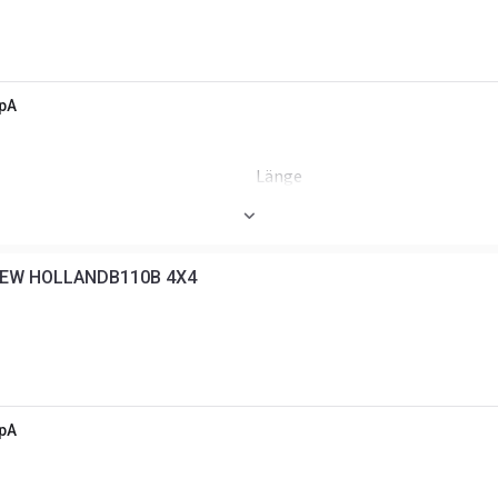
SpA
Länge
Arbeitstiefe
EW HOLLANDB110B 4X4
ND
SpA