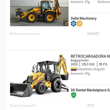
Inseriert: 2Tg.
Referen
Delta Machinery
15
Referenznummer
E06387
Breite
2,35 m
RETROCARGADORA N
Baggerlader
2023
1913 Std.
95 P.S.
Kolumbien, Bogotá
Inseriert: 9Tg.
SK Rental Marketplace 
Einsatzgewicht
7,2 t