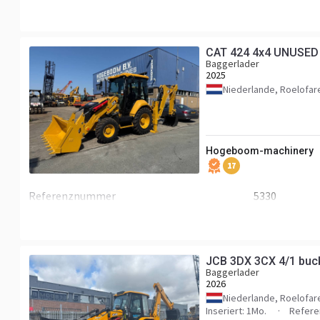
Breite
2,29 m
Arbeitstiefe
4,43 m
CAT 424 4x4 UNUSE
Baggerlader
2025
Niederlande, Roelofa
Hogeboom-machinery
17
Referenznummer
5330
JCB 3DX 3CX 4/1 bu
Baggerlader
2026
Niederlande, Roelofa
Inseriert: 1Mo.
Refere