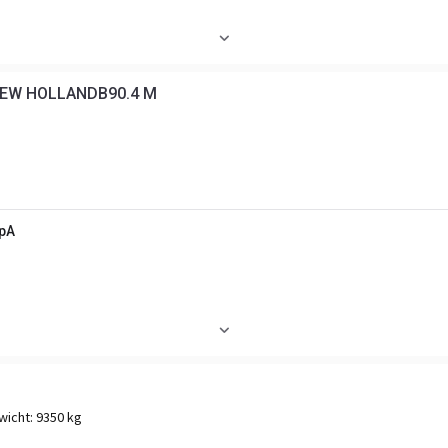
EW HOLLANDB90.4 M
SpA
wicht:
9350 kg