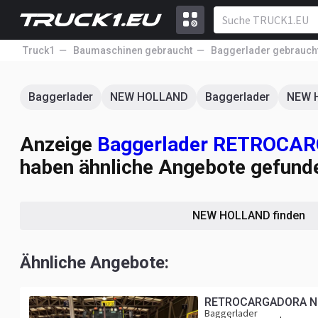
Truck1
Baumaschinen gebraucht
Baggerlader gebrauch
Baggerlader
NEW HOLLAND
Baggerlader
NEW 
Anzeige
Baggerlader RETROCA
haben ähnliche Angebote gefund
NEW HOLLAND finden
Ähnliche Angebote:
RETROCARGADORA N
Baggerlader