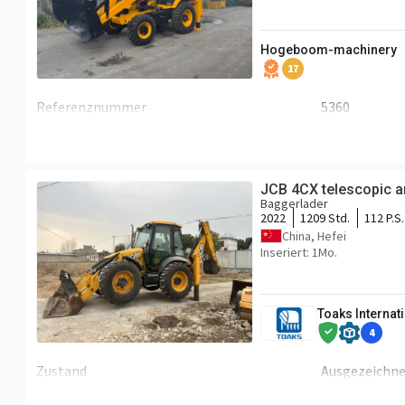
Hogeboom-machinery
17
Referenznummer
5360
Fahrgestell/Federung
Fronträder
100
JCB 4CX telescopic 
Baggerlader
2022
1209 Std.
112 P.S.
China, Hefei
Inseriert: 1Mo.
Toaks Interna
4
Zustand
Ausgezeichn
Gewicht
9,3 t