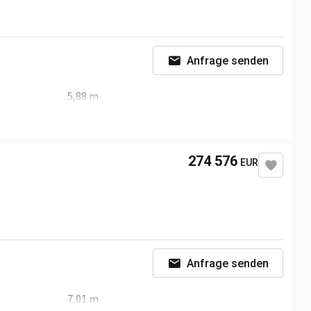
Anfrage senden
5,88 m
3,6 m
274 576
EUR
Anfrage senden
7,01 m