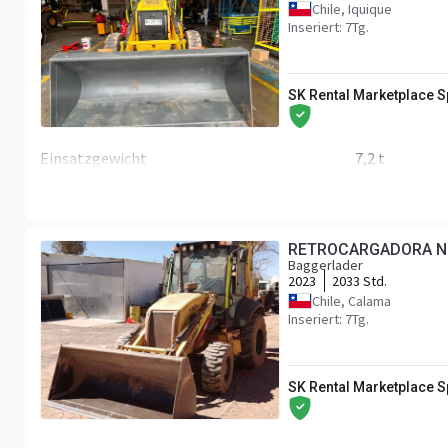
Chile, Iquique
Inseriert: 7Tg.
SK Rental Marketplace 
Einsatzgewicht
7,2 t
Höhe
3,81 m
Volumen
145 L
RETROCARGADORA N
Motor/Antrieb
Baggerlader
2023
2033 Std.
Motor
NEW HOLLA
Chile, Calama
Inseriert: 7Tg.
Kabine
Klimaanlage
SK Rental Marketplace 