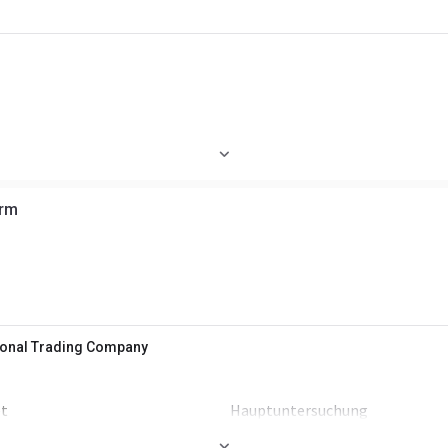
Hinterräder
arm
tional Trading Company
et
Hauptuntersuchung
Einsatzgewicht