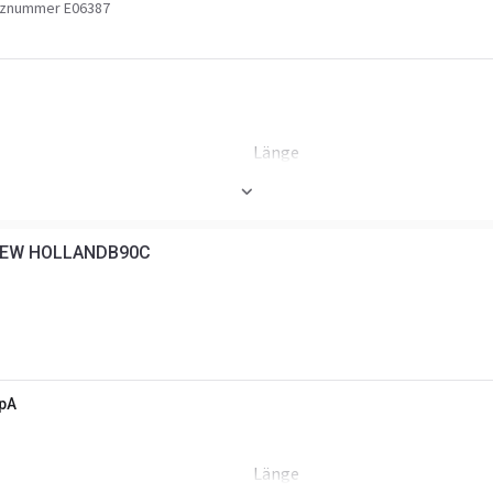
znummer E06387
Länge
Höhe
EW HOLLANDB90C
SpA
Länge