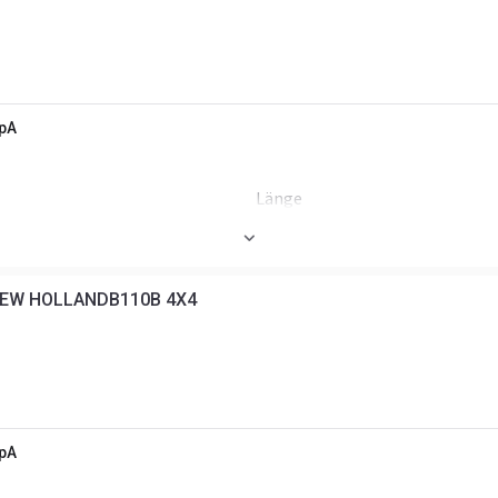
SpA
Länge
Arbeitstiefe
EW HOLLANDB110B 4X4
ND
SpA