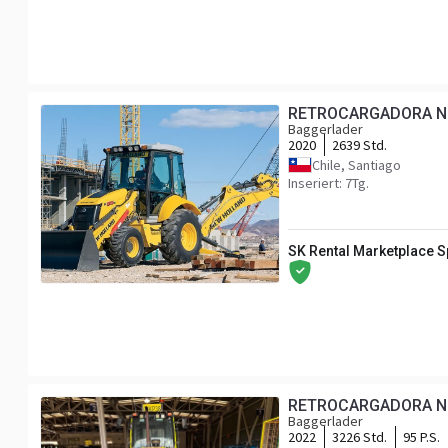
RETROCARGADORA N
Baggerlader
2020
2639 Std.
Chile, Santiago
Inseriert: 7Tg.
SK Rental Marketplace 
RETROCARGADORA N
Baggerlader
2022
3226 Std.
95 P.S.