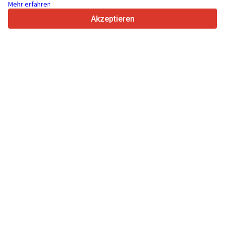
Mehr erfahren
4.7/5
Trustpilot
Akzeptieren
Für Händler
Anfrage senden
Werbung
Preise
Support
Für Käufer
Markenbewertungen
Technische Daten
Messen
Leasing
Informationen
Über Truck1