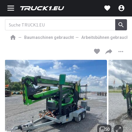
Baumaschinen gebraucht
Arbeitsbühnen gebraucht
65 000
EUR
GELENKARMBÜHNE
Leguan 190
50