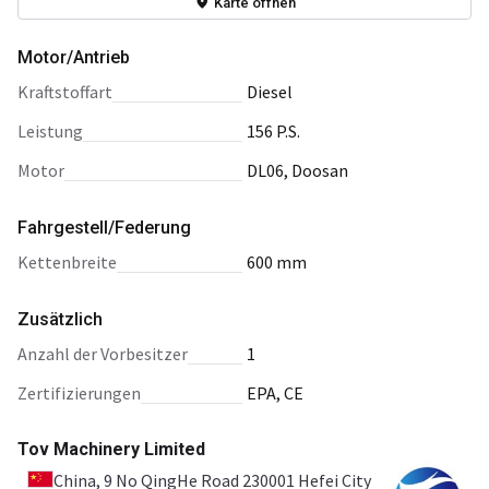
Karte öffnen
Motor/Antrieb
Kraftstoffart
Diesel
Leistung
156 P.S.
Motor
DL06, Doosan
Fahrgestell/Federung
Kettenbreite
600 mm
Zusätzlich
Anzahl der Vorbesitzer
1
Zertifizierungen
EPA, CE
Tov Machinery Limited
China
, 9 No QingHe Road 230001 Hefei City