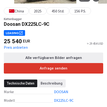
China
2025
450 Std.
156 P.S.
Kettenbagger
Doosan DX225LC-9C
LEASING
25 540
EUR
≈ 29 454 USD
Preis anbieten
Alle verfügbaren Bilder anfragen
Anfrage senden
Technische Daten
Beschreibung
Marke
DOOSAN
Modell
DX225LC-9C