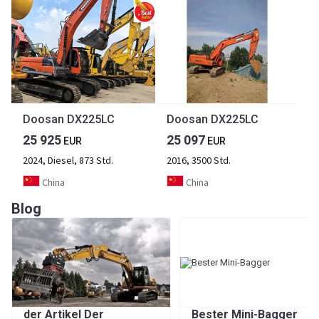
Doosan DX225LC
Doosan DX225LC
25 925
25 097
EUR
EUR
2024, Diesel, 873 Std.
2016, 3500 Std.
China
China
Blog
der Artikel Der
Bester Mini-Bagger