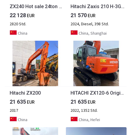
ZX240 Hot sale 24ton Hitachi Used Crawler Excavator Zaxis Zx 240 Secondhand Hydraulic Digger Heavy Duty Machine original engine fuel saving
Hitachi Zaxis 210 H-3G Hitachi Zaxis 210 H-3G
22 128
21 570
EUR
EUR
2820 Std.
2024, Diesel, 398 Std.
China
China, Shanghai
Hitachi ZX200
HITACHI ZX120-6 Original Japan Surplus Hitachi ZX120-6 for Sale
21 635
21 635
EUR
EUR
2017
2022, 1352 Std.
China
China, Hefei