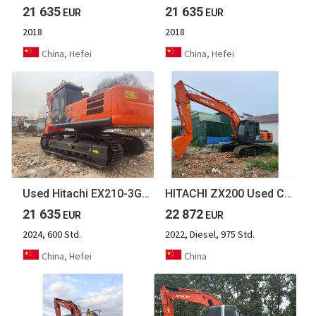
21 635
21 635
EUR
EUR
2018
2018
China, Hefei
China, Hefei
Used Hitachi EX210-3G Excavator for Sale [ Copy ]
HITACHI ZX200 Used Crawler Excavator Hitachi Second Hand Japanese Excavator in Good Working condition Original engine Hitachi Zx210 230 240-3G
21 635
22 872
EUR
EUR
2024, 600 Std.
2022, Diesel, 975 Std.
China, Hefei
China