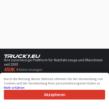
Ihre zuverlässige Plattform für Nutzfahrzeuge und Maschinen
seit 2003
450K +
Aktive Anzeigen
70+
Länder weltweit
Durch die Nutzung dieser Website stimmen Sie der Verwendung von
36
Unterstützte Sprachen
Cookies und der Verarbeitung Ihrer personenbezogenen Daten zu.
Mehr erfahren
4.7/5
Trustpilot
Akzeptieren
Für Händler