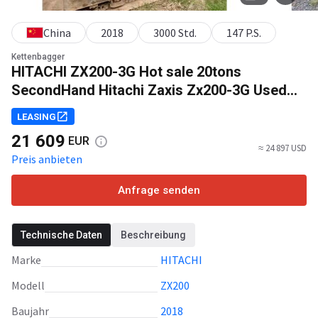
China
2018
3000 Std.
147 P.S.
Kettenbagger
HITACHI ZX200-3G Hot sale 20tons
SecondHand Hitachi Zaxis Zx200-3G Used
Crawler Excavator for Stock,original
LEASING
paint,original engine,fuel saving
21 609
EUR
≈ 24 897 USD
Preis anbieten
Anfrage senden
Technische Daten
Beschreibung
Marke
HITACHI
Modell
ZX200
Baujahr
2018