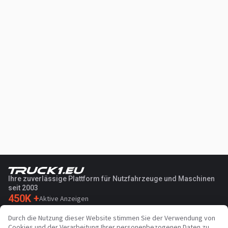
Ihre zuverlässige Plattform für Nutzfahrzeuge und Maschinen
seit 2003
450K +
Aktive Anzeigen
70+
Länder weltweit
Durch die Nutzung dieser Website stimmen Sie der Verwendung von
36
Unterstützte Sprachen
Cookies und der Verarbeitung Ihrer personenbezogenen Daten zu.