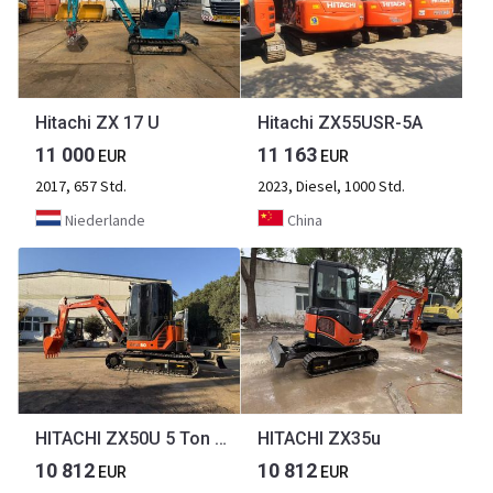
Hitachi ZX 17 U
Hitachi ZX55USR-5A
11 000
11 163
EUR
EUR
2017, 657 Std.
2023, Diesel, 1000 Std.
Niederlande
China
HITACHI ZX50U 5 Ton Excavator with CE
HITACHI ZX35u
10 812
10 812
EUR
EUR