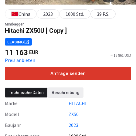
China
2023
1000 Std.
39 P.S.
Minibagger
Hitachi ZX50U [ Copy ]
LEASING
11 163
EUR
≈ 12 861 USD
Preis anbieten
Anfrage senden
Technische Daten
Beschreibung
Marke
HITACHI
Modell
ZX50
Baujahr
2023