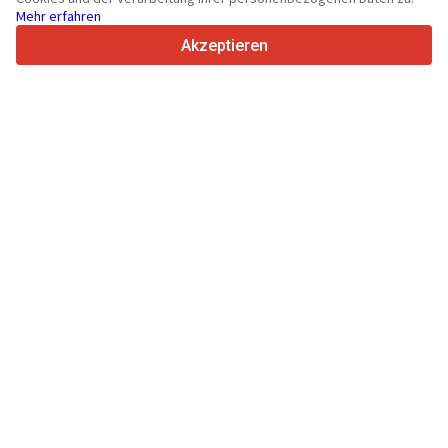
Mehr erfahren
4.7/5
Trustpilot
Akzeptieren
Für Händler
Anfrage senden
Werbung
Preise
Support
Für Käufer
Markenbewertungen
Technische Daten
Messen
Leasing
Informationen
Über Truck1