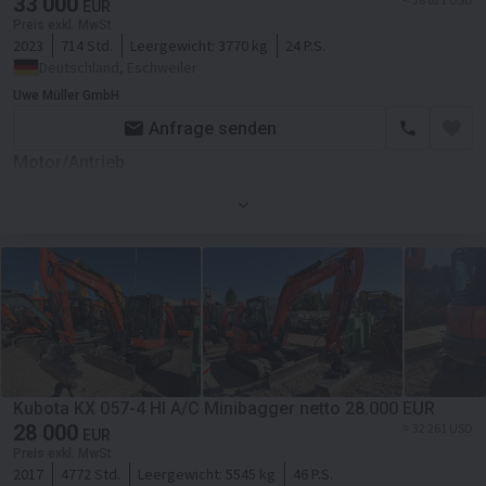
33 000
EUR
Preis exkl. MwSt
2023
714 Std.
Leergewicht:
3770 kg
24 P.S.
Deutschland, Eschweiler
Uwe Müller GmbH
Anfrage senden
Motor/Antrieb
Kraftstoffart
Diesel
Motor
Kubota
Kubota KX 057-4 HI A/C Minibagger netto 28.000 EUR
28 000
≈ 32 261 USD
EUR
Preis exkl. MwSt
2017
4772 Std.
Leergewicht:
5545 kg
46 P.S.