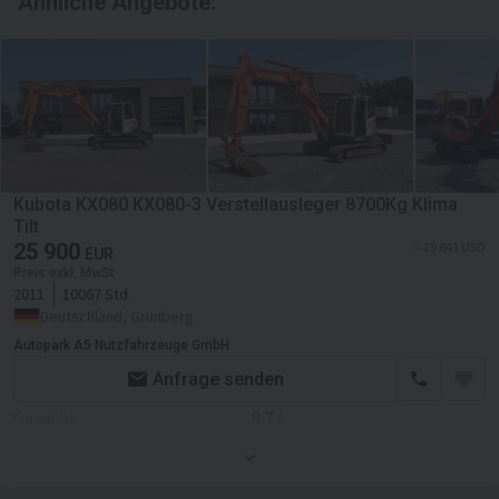
Ähnliche Angebote:
Kubota KX080 KX080-3 Verstellausleger 8700Kg Klima
Tilt
25 900
≈ 29 841 USD
EUR
Preis exkl. MwSt
2011
10067 Std.
Deutschland, Grunberg
Autopark A5 Nutzfahrzeuge GmbH
Anfrage senden
Gewicht
8,7 t
Anbauteile
Anbauteile
Schnellwechsler