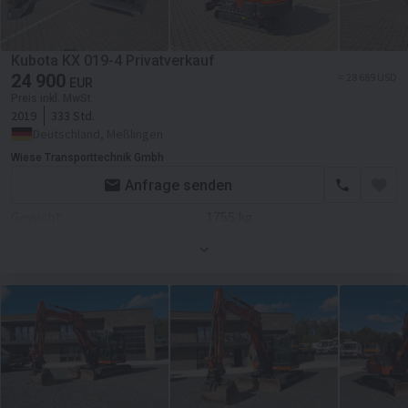
Kubota KX 019-4 Privatverkauf
24 900
≈ 28 689 USD
EUR
Preis inkl. MwSt
2019
333 Std.
Deutschland, Meßlingen
Wiese Transporttechnik Gmbh
Anfrage senden
Gewicht
1755 kg
Fahrgestell/Federung
Allradantrieb