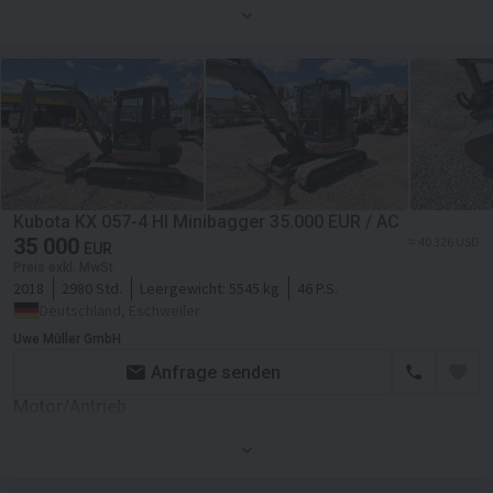
Motor
Kubota
Kabine
Klimaanlage
Kubota KX 057-4 HI Minibagger 35.000 EUR / AC
35 000
≈ 40 326 USD
EUR
Preis exkl. MwSt
2018
2980 Std.
Leergewicht:
5545 kg
46 P.S.
Deutschland, Eschweiler
Uwe Müller GmbH
Anfrage senden
Motor/Antrieb
Kraftstoffart
Diesel
Motor
Kubota