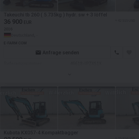
Takeuchi tb 260 ( 5.735kg ) hydr. sw + 3 löffel
36 900
≈ 42 515 USD
EUR
2016
Deutschland, -
E-FARM COM
Anfrage senden
Referenznummer
46618-IPZXS1X
Kubota KX057-4 Kompaktbagger
≈ 25 924 USD