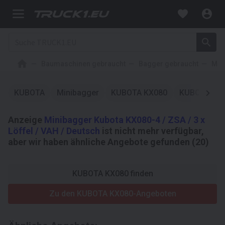
Baumaschinen gebraucht
Bagger gebraucht
Min
KUBOTA
Minibagger
KUBOTA KX080
KUBOTA KX
Anzeige
Minibagger Kubota KX080-4 / ZSA / 3 x
Löffel / VAH / Deutsch
ist nicht mehr verfügbar,
aber wir haben ähnliche Angebote gefunden (20)
KUBOTA KX080 finden
Zu den KUBOTA KX080-Angeboten