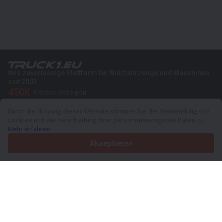
Ihre zuverlässige Plattform für Nutzfahrzeuge und Maschinen
seit 2003
450K +
Aktive Anzeigen
70+
Länder weltweit
Durch die Nutzung dieser Website stimmen Sie der Verwendung von
36
Unterstützte Sprachen
Cookies und der Verarbeitung Ihrer personenbezogenen Daten zu.
Mehr erfahren
4.7/5
Trustpilot
Akzeptieren
Für Händler
Werbung
Preise
Support