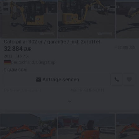
Caterpillar 302 cr / garantie / inkl. 2x löffel
32 884
≈ 37 888 USD
EUR
2021
16 P.S.
Deutschland, Düngstrup
E-FARM COM
Anfrage senden
Referenznummer
46618-6UFGQU1
Kabine
Kabinenart
Nahverkehr