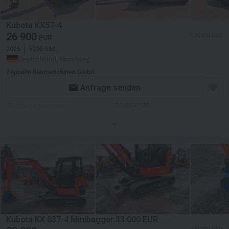
Kubota KX57-4
26 900
≈ 30 993 USD
EUR
2015
5296 Std.
Deutschland, Moorburg
Zeppelin Baumaschinen GmbH
Anfrage senden
Referenznummer
01H54140
Einsatzgewicht
5,5 t
Kubota KX 037-4 Minibagger 33.000 EUR
≈ 38 021 USD