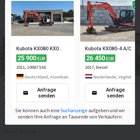
Deutschland, Oyten
VK-Truck Inh. V. Keller
Anfrage senden
Kubota KX080 KX080-3 Verstellausleger 8700Kg Klima Tilt
Kubota KX080-4 A/C
25 900
26 450
EUR
EUR
2011, 10067 Std.
2017, Diesel
Deutschland, Atzenhain
Niederlande, Veghel
Kubota KX 080-4 alpha Kettenbagger / AC / 40.500 EUR
40 500
≈ 46 663 USD
EUR
Anfrage
Anfrage
Preis exkl. MwSt
senden
senden
2018
3618 Std.
Leergewicht:
8315 kg
63 P.S.
Deutschland, Eschweiler
Sie können auch eine
Suchanzeige
aufgeben und wir
Uwe Müller GmbH
senden Ihre Anfrage an Tausende von Verkäufern.
Anfrage senden
Motor/Antrieb