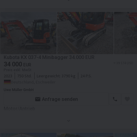
Kubota KX 037-4 Minibagger 34.000 EUR
34 000
≈ 39 174 USD
EUR
Preis exkl. MwSt
2023
750 Std.
Leergewicht:
3790 kg
24 P.S.
Deutschland, Eschweiler
Uwe Müller GmbH
Anfrage senden
Motor/Antrieb
Kraftstoffart
Diesel
Motor
Kubota