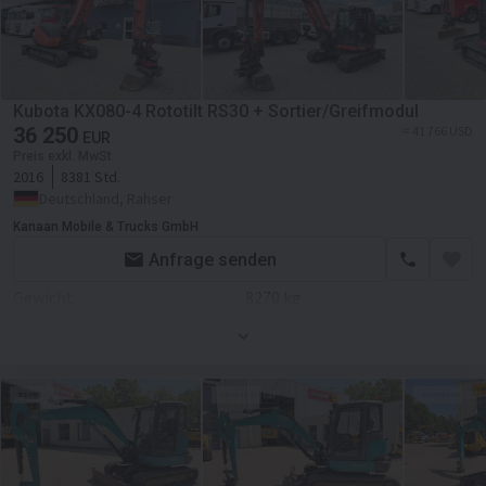
Transporthöhe
2,45 m
Motor/Antrieb
Kraftstoffart
Diesel
Kubota KX080-4 Rototilt RS30 + Sortier/Greifmodul
36 250
Motor
3-Zylinder-Dieselmotor mit
≈ 41 766 USD
EUR
19,6 kW
Preis exkl. MwSt
2016
8381 Std.
Deutschland, Rahser
Kanaan Mobile & Trucks GmbH
Anfrage senden
Gewicht
8270 kg
Anbauteile
Anbauteile
Schnellwechsler