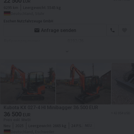
22 500
EUR
6295 km
Leergewicht:
5545 kg
Deutschland, Stuhr
Eschen Nutzfahrzeuge GmbH
Anfrage senden
Referenznummer
0192/26
Erstzulassung
01.01.2016
Kubota KX 027-4 HI Minibagger 36.500 EUR
36 500
≈ 42 054 USD
EUR
Preis exkl. MwSt
Neu
2025
Leergewicht:
2665 kg
24 P.S.
NEU
Deutschland, Eschweiler