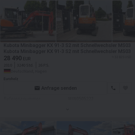
Kubota Minibagger KX 91-3 S2 mit Schnellwechsler MS03
Kubota Minibagger KX 91-3 S2 mit Schnellwechsler MS03
28 490
≈ 32 825 USD
EUR
2010
3240 Std.
26 P.S.
Deutschland, Hagen
Euroholz
Anfrage senden
Referenznummer
MIN0505222
Gesamtgewicht
3240 kg
Transportlänge
4,75 m
Transportbreite
1,55 m