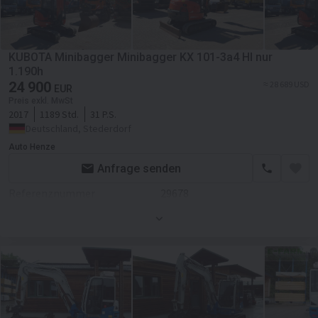
Scheckheft
Anzahl der Vorbesitzer
1
KUBOTA Minibagger Minibagger KX 101-3a4 HI nur
1.190h
24 900
≈ 28 689 USD
EUR
Preis exkl. MwSt
2017
1189 Std.
31 P.S.
Deutschland, Stederdorf
Auto Henze
Anfrage senden
Referenznummer
29678
Erstzulassung
01.06.2017
Gesamtgewicht
3520 kg
Einsatzgewicht
3520 kg