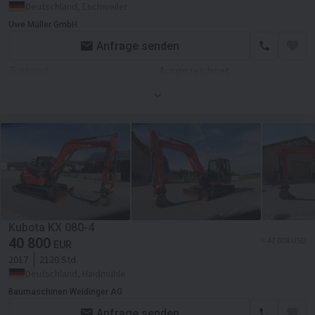
Deutschland, Eschweiler
Uwe Müller GmbH
Anfrage senden
Zustand
Ausgezeichnet
Zusätzlich
Anzahl der Vorbesitzer
1
Kubota KX 080-4
40 800
≈ 47 008 USD
EUR
2017
2120 Std.
Deutschland, Haidmühle
Baumaschinen Weidinger AG
Anfrage senden