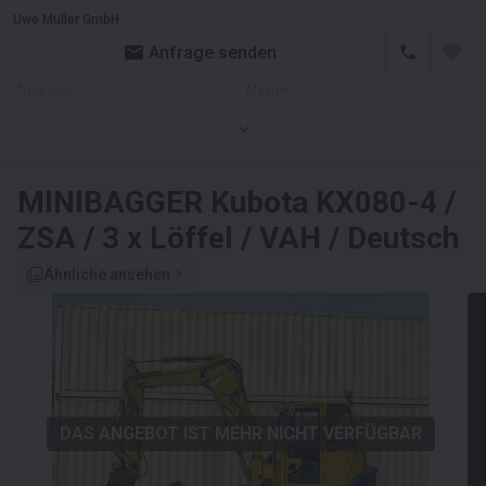
Uwe Müller GmbH
Anfrage senden
Zustand
Neues
Motor/Antrieb
Kraftstoffart
Diesel
MINIBAGGER
Kubota KX080-4 /
Motor
Kubota b
ZSA / 3 x Löffel / VAH / Deutsch
Ähnliche ansehen
DAS ANGEBOT IST MEHR NICHT VERFÜGBAR