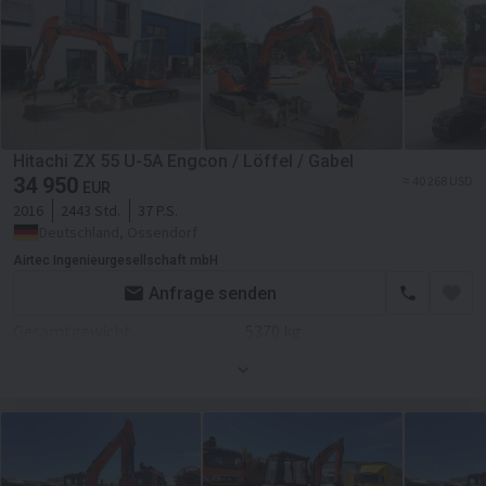
Kabine
Klimaanlage
Hitachi ZX 55 U-5A Engcon / Löffel / Gabel
34 950
≈ 40 268 USD
EUR
2016
2443 Std.
37 P.S.
Deutschland, Ossendorf
Airtec Ingenieurgesellschaft mbH
Anfrage senden
Gesamtgewicht
5370 kg
Motor/Antrieb
Kraftstoffart
Diesel
Motor
Diesel
Zusätzlich