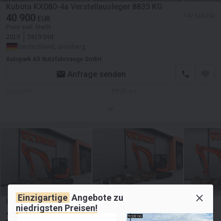
Kubota KX080-4a Verstellausleger 8835 KG
40 900
≈ 47 124 USD
EUR
Preis exkl. MwSt
2019
5819 Std.
Deutschland, Grunberg
Autopark A5 Nutzfahrzeuge GmbH
Anfrage senden
Gewicht
8835 kg
Fahrgestell/Federung
Allradantrieb
Anbauteile
Anbauteile
Schnellwechsler
Einzigartige
Angebote zu
Kubota KX057-4 MS03 Powertilt / 3 Löffel / ZSA / SW
niedrigsten Preisen!
42 721
≈ 49 222 USD
EUR