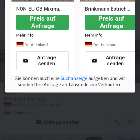
Preis auf Anfrage
Deutschland, Ostercappeln
NON-EU GB Mixman D5 Estrichpumpe Estrichmaschine Putzmeister BMS
Brinkmann Estrichboy Estrichmaschine Estrichpumpe Putzmeister BMS
Baun Bauservice
Preis auf
Preis auf
Anfrage
Anfrage
Anfrage senden
Mehr Info
Mehr Info
Deutschland
Deutschland
Anfrage
Anfrage
senden
senden
Sie können auch eine
Suchanzeige
aufgeben und wir
senden Ihre Anfrage an Tausende von Verkäufern.
Putzmeister M 760 DHBS Estrichmaschine Estrichpumpe
Mixokret
Preis auf Anfrage
Deutschland, Ostercappeln
Baun Bauservice
Anfrage senden