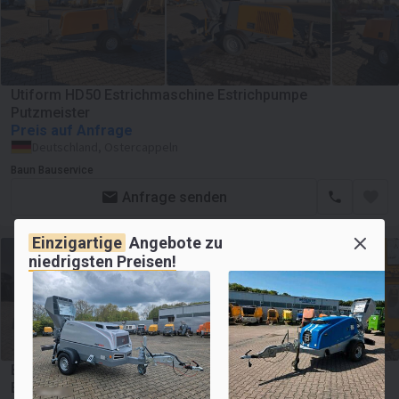
Utiform HD50 Estrichmaschine Estrichpumpe
Putzmeister
Preis auf Anfrage
Deutschland, Ostercappeln
Baun Bauservice
Anfrage senden
Einzigartige
Angebote zu
niedrigsten Preisen!
Brinkmann FHS Putzmeister Fluid bms Fließestrich
Estrichmaschine