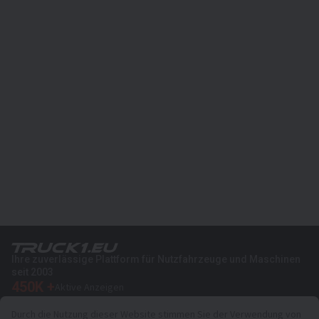
Ihre zuverlässige Plattform für Nutzfahrzeuge und Maschinen
seit 2003
450K +
Aktive Anzeigen
70+
Länder weltweit
Durch die Nutzung dieser Website stimmen Sie der Verwendung von