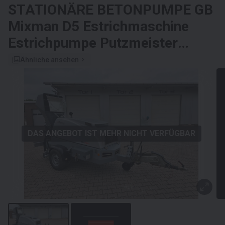
STATIONÄRE BETONPUMPE
GB
Mixman D5 Estrichmaschine
Estrichpumpe Putzmeister
Brinkmann
Ähnliche ansehen
DAS ANGEBOT IST MEHR NICHT VERFÜGBAR