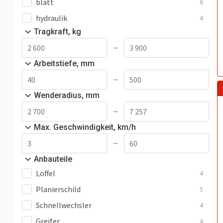
blatt
6
hydraulik
4
Tragkraft, kg
—
Arbeitstiefe, mm
—
Wenderadius, mm
—
Max. Geschwindigkeit, km/h
—
Anbauteile
Löffel
4
Planierschild
5
Schnellwechsler
4
Greifer
4