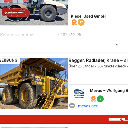
Kiesel Used GmbH
17
Referenznummer
0102024006
Bagger, Radlader, Krane – 
WERBUNG
Über 25 Länder • 60-Punkte-Check •
Mevas – Wolfgang 
3
mevas.net