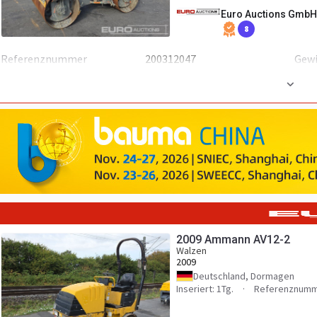
Euro Auctions GmbH
8
Referenznummer
200312047
Gew
Zusätzlich
Stück vorhanden
1
2009 Ammann AV12-2
Walzen
2009
Deutschland, Dormagen
Inseriert: 1Tg.
Referenznumm