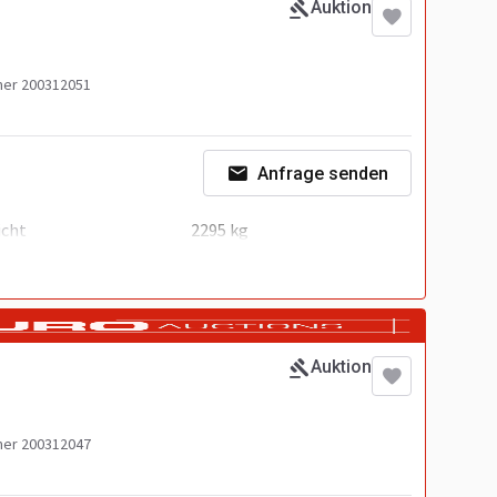
Auktion
er 200312051
Anfrage senden
icht
2295 kg
Auktion
er 200312047