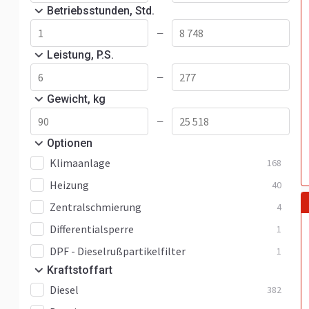
Betriebsstunden, Std.
—
Leistung, P.S.
—
Gewicht, kg
—
Optionen
Klimaanlage
168
Heizung
40
Zentralschmierung
4
Differentialsperre
1
DPF - Dieselrußpartikelfilter
1
Kraftstoffart
Diesel
382