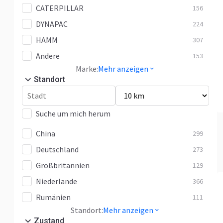
CATERPILLAR
156
DYNAPAC
224
HAMM
307
Andere
153
Marke:
Mehr anzeigen
Standort
Suche um mich herum
China
299
Deutschland
273
Großbritannien
129
Niederlande
366
Rumänien
111
Standort:
Mehr anzeigen
Zustand