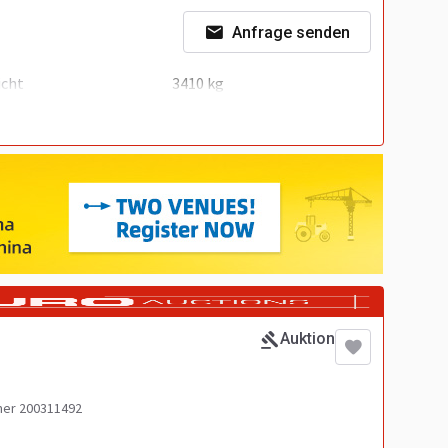
Anfrage senden
icht
3410 kg
Auktion
er 200311492