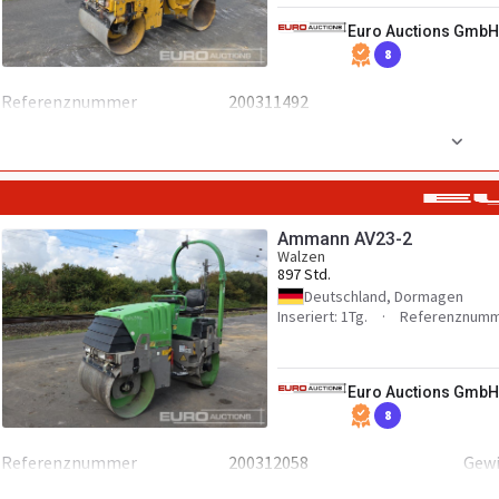
Euro Auctions GmbH
8
Referenznummer
200311492
Zusätzlich
Stück vorhanden
1
Ammann AV23-2
Walzen
897 Std.
Deutschland, Dormagen
Inseriert: 1Tg.
Referenznumm
Euro Auctions GmbH
8
Referenznummer
200312058
Gew
Zusätzlich