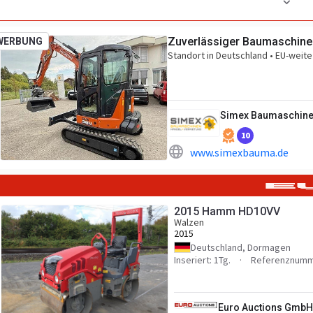
Stück vorhanden
1
Zuverlässiger Baumaschine
WERBUNG
Standort in Deutschland • EU-weite 
Simex Baumaschin
10
www.simexbauma.de
2015 Hamm HD10VV
Walzen
2015
Deutschland, Dormagen
Inseriert: 1Tg.
Referenznumm
Euro Auctions GmbH