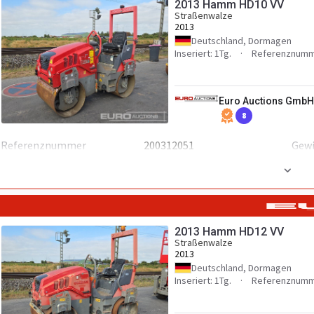
2013 Hamm HD10 VV
Straßenwalze
2013
Deutschland, Dormagen
Inseriert: 1Tg.
Referenznumm
Euro Auctions GmbH
8
Referenznummer
200312051
Gew
Zusätzlich
Stück vorhanden
1
2013 Hamm HD12 VV
Straßenwalze
2013
Deutschland, Dormagen
Inseriert: 1Tg.
Referenznumm