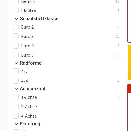
Benzin
35
Elektro
8
Schadstoffklasse
Euro 2
22
Euro 3
41
Euro 4
9
Euro 5
109
Radformel
4x2
1
4x4
4
Achsanzahl
1-Achse
4
2-Achse
11
4-Achse
1
Federung