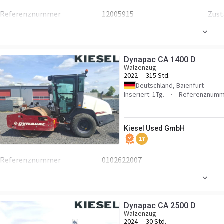
Referenznummer
12005915
Zus
Kabine
Klimaanlage
Dynapac CA 1400 D
Walzenzug
2022
315 Std.
Deutschland, Baienfurt
Inseriert: 1Tg.
Referenznumm
Kiesel Used GmbH
17
Referenznummer
0102622007
Dynapac CA 2500 D
Walzenzug
2024
30 Std.