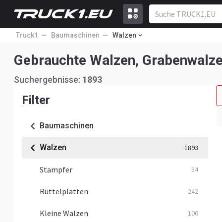
Truck1
Baumaschinen
Walzen
Gebrauchte Walzen, Grabenwalz
Suchergebnisse:
1893
Filter
Baumaschinen
Walzen
1893
Stampfer
34
Rüttelplatten
242
Kleine Walzen
106