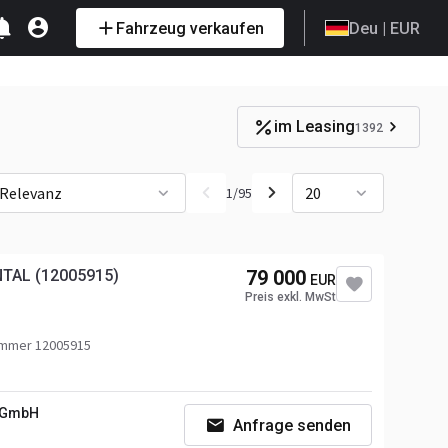
Fahrzeug verkaufen
Deu
| EUR
im Leasing
1392
Relevanz
20
1
/
95
NTAL (12005915)
79 000
EUR
Preis exkl. MwSt
mmer 12005915
s GmbH
Anfrage senden