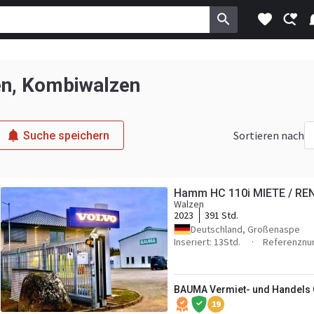
en, Kombiwalzen
Sortieren nach
Suche speichern
Hamm HC 110i MIETE / RE
Walzen
2023
391 Std.
Deutschland, Großenaspe
Inseriert: 13Std.
Referenznu
BAUMA Vermiet- und Handel
19