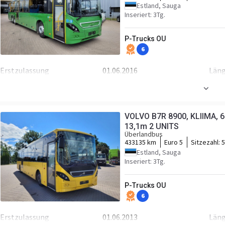
Estland, Sauga
Fahrgestell/Federung
Inseriert: 3Tg.
Federung
luft
Ach
P-Trucks OU
Radstand
6550 mm
ABS
6
Fronträder
295/80R22.5 50%
Hin
Erstzulassung
01.06.2016
Län
Kabine
Breite
2550 mm
Höh
Doppelscheiben
Sta
Motor/Antrieb
Tempomat
Sic
VOLVO B7R 8900, KLIIMA, 6.
Kraftstoffart
Diesel
Lei
13,1m 2 UNITS
Überlandbus
Transmission
I-Shift
433135 km
Euro 5
Sitzezahl:
5
Estland, Sauga
Fahrgestell/Federung
Inseriert: 3Tg.
Federung
luft
Ach
P-Trucks OU
Radstand
7194 mm
ABS
6
Fronträder
295/80R22.5 50%
Hin
Erstzulassung
01.06.2013
Län