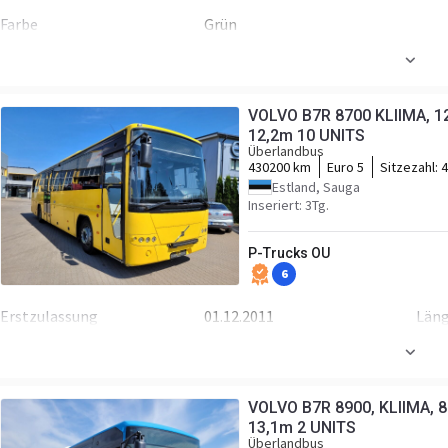
Farbe
Grün
Motor/Antrieb
Kraftstoffart
Diesel
Hu
VOLVO B7R 8700 KLIIMA, 12.
Leistung
337 P.S.
Mot
12,2m 10 UNITS
Überlandbus
Getriebe
Automatikgetriebe
Tra
430200 km
Euro 5
Sitzezahl:
4
Estland, Sauga
Fahrgestell/Federung
Inseriert: 3Tg.
Federung
luft
ABS
P-Trucks OU
Kabine
6
Rechtslenker
Erstzulassung
01.12.2011
Län
Breite
2550 mm
Höh
Motor/Antrieb
VOLVO B7R 8900, KLIIMA, 8.
Kraftstoffart
Diesel
Lei
13,1m 2 UNITS
Überlandbus