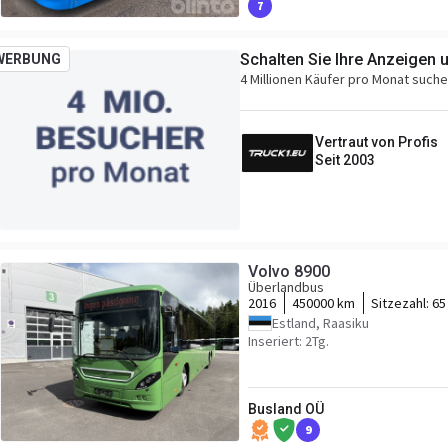
7
Rechtslenker
Schalten Sie Ihre Anzeigen 
WERBUNG
4 Millionen Käufer pro Monat such
Vertraut von Profis
Seit 2003
Volvo 8900
Überlandbus
2016
450000 km
Sitzezahl:
65
Estland, Raasiku
Inseriert: 2Tg.
Busland OÜ
9