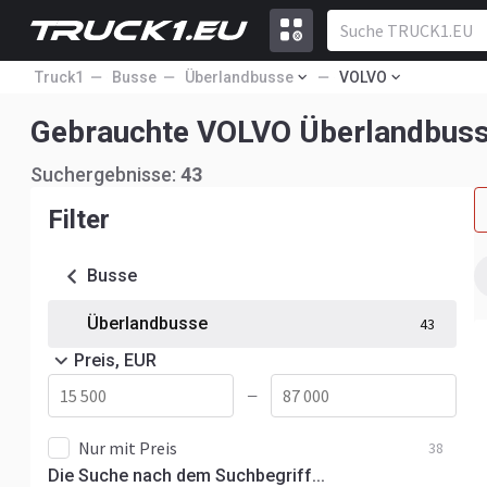
Truck1
Busse
Überlandbusse
VOLVO
Gebrauchte VOLVO Überlandbus
Suchergebnisse:
43
Filter
Busse
Überlandbusse
43
Preis, EUR
—
Nur mit Preis
38
Die Suche nach dem Suchbegriff...