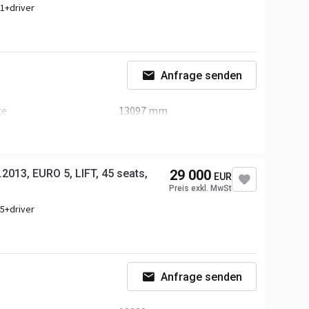
1+driver
sanzahl
2-Achse
Anfrage senden
terräder
295/80R22.5 70%
ge
13097 mm
e
3300 mm
ndheizung
herheitsgurt
2013, EURO 5, LIFT, 45 seats,
29 000
EUR
stung
290 P.S.
Preis exkl. MwSt
5+driver
sanzahl
2-Achse
Anfrage senden
terräder
295/80R22.5 50%