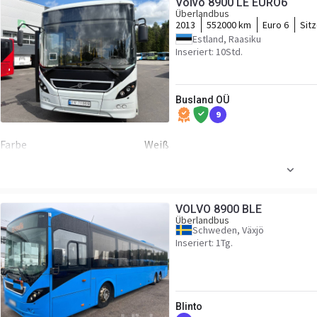
Volvo 8900 LE EURO6
Leistung
321 P.S.
Mot
Überlandbus
2013
552000 km
Euro 6
Sit
Getriebe
Automatikgetriebe
Tra
Estland, Raasiku
Inseriert: 10Std.
Fahrgestell/Federung
Federung
luft
ABS
Busland OÜ
Kabine
9
Rechtslenker
Farbe
Weiß
Motor/Antrieb
Kraftstoffart
Diesel
Hu
VOLVO 8900 BLE
Leistung
321 P.S.
Mot
Überlandbus
Schweden, Växjö
Getriebe
Automatikgetriebe
Tra
Inseriert: 1Tg.
Fahrgestell/Federung
Federung
luft
ABS
Blinto
Kabine