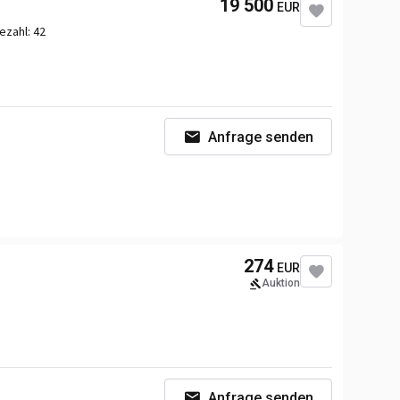
19 500
EUR
or
Volvo
zezahl:
42
nsmission
Automatic
Anfrage senden
braum
7698 ccm
274
EUR
or
Volvo
Auktion
nsmission
Automatic
Anfrage senden