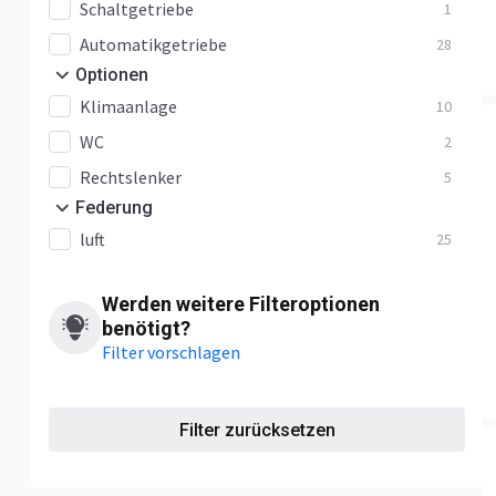
Schaltgetriebe
1
Automatikgetriebe
28
Optionen
Klimaanlage
10
WC
2
Rechtslenker
5
Federung
luft
25
Werden weitere Filteroptionen
benötigt?
Filter vorschlagen
Filter zurücksetzen