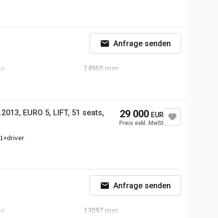
sanzahl
2-Achse
Anfrage senden
terräder
295/80R22.5 70%
ge
14960 mm
e
3300 mm
ndheizung
herheitsgurt
2013, EURO 5, LIFT, 51 seats,
29 000
EUR
stung
326 P.S.
Preis exkl. MwSt
1+driver
sanzahl
3-Achse
Anfrage senden
terräder
295/80R22.5 50%
ge
13097 mm