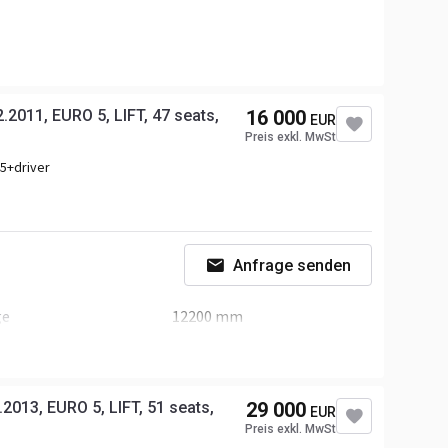
braum
7698 ccm
2011, EURO 5, LIFT, 47 seats,
16 000
EUR
or
Volvo
Preis exkl. MwSt
nsmission
Automatic
5+driver
Anfrage senden
ge
12200 mm
e
3280 mm
2013, EURO 5, LIFT, 51 seats,
29 000
EUR
stung
290 P.S.
Preis exkl. MwSt