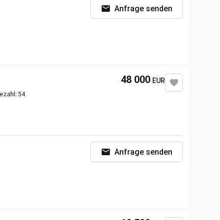
Anfrage senden
braum
7698 ccm
48 000
EUR
or
Volvo
zezahl:
54
nsmission
Automatic
Anfrage senden
braum
7698 ccm