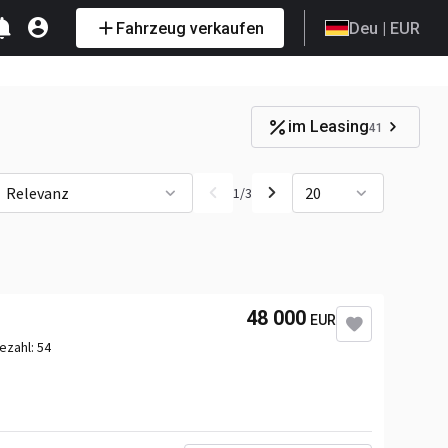
Fahrzeug verkaufen
Deu
| EUR
im Leasing
41
Relevanz
20
1
/
3
48 000
EUR
zezahl:
54