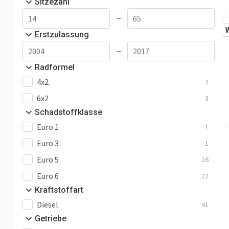
Sitzezahl
—
Erstzulassung
—
Radformel
4x2
2
6x2
3
Schadstoffklasse
Euro 1
1
Euro 3
1
Euro 5
16
Euro 6
22
Kraftstoffart
Diesel
41
Getriebe