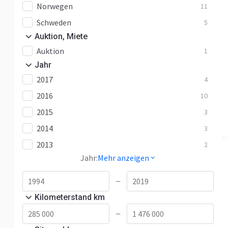
Norwegen
11
Schweden
5
Auktion, Miete
Auktion
1
Jahr
2017
4
2016
10
2015
3
2014
3
2013
2
Jahr:
Mehr anzeigen
—
Kilometerstand km
—