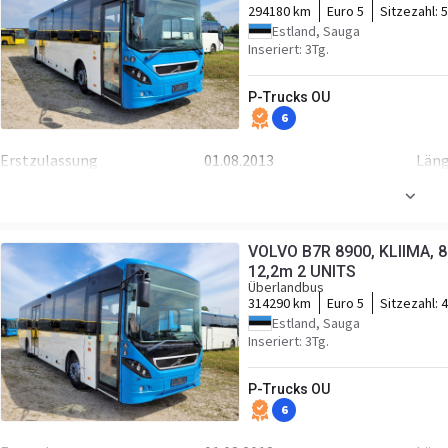
Transmission
ZF-AUTOMAT
294180 km
Euro 5
Sitzezahl:
5
Estland, Sauga
Fahrgestell/Federung
Inseriert: 3Tg.
Federung
luft
Ach
P-Trucks OU
Radstand
6550 mm
ABS
6
Fronträder
295/80R22.5 70%
Hin
Erstzulassung
01.08.2013
Län
Kabine
Breite
2550 mm
Höh
Doppelscheiben
Sta
Motor/Antrieb
Tempomat
Sic
VOLVO B7R 8900, KLIIMA, 8.
Kraftstoffart
Diesel
Lei
12,2m 2 UNITS
Überlandbus
Transmission
ZF-AUTOMAT
314290 km
Euro 5
Sitzezahl:
4
Estland, Sauga
Fahrgestell/Federung
Inseriert: 3Tg.
Federung
luft
Ach
P-Trucks OU
Radstand
7194 mm
ABS
6
Fronträder
295/80R22.5 40%
Hin