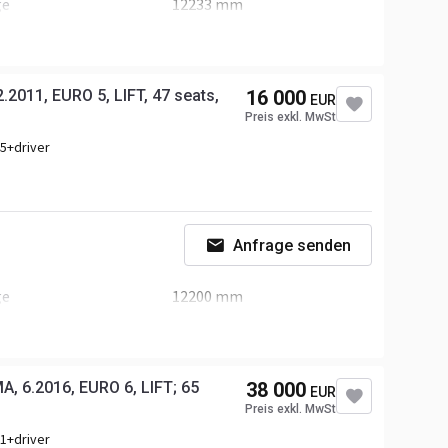
ge
12233 mm
e
3300 mm
pelscheiben
rersitz luftgefedert
2011, EURO 5, LIFT, 47 seats,
16 000
EUR
stung
290 P.S.
Preis exkl. MwSt
5+driver
sanzahl
2-Achse
Anfrage senden
terräder
295/80R22.5 40%
ge
12200 mm
e
3280 mm
pelscheiben
rersitz luftgefedert
, 6.2016, EURO 6, LIFT; 65
38 000
EUR
stung
290 P.S.
Preis exkl. MwSt
1+driver