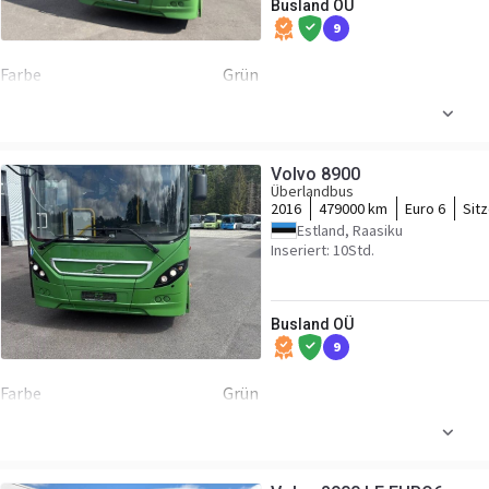
Busland OÜ
9
Farbe
Grün
Motor/Antrieb
Kraftstoffart
Diesel
Hu
Volvo 8900
Leistung
321 P.S.
Mot
Überlandbus
2016
479000 km
Euro 6
Sit
Getriebe
Automatikgetriebe
Tra
Estland, Raasiku
Inseriert: 10Std.
Fahrgestell/Federung
Federung
luft
ABS
Busland OÜ
Kabine
9
Rechtslenker
Farbe
Grün
Motor/Antrieb
Kraftstoffart
Diesel
Hu