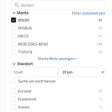
Marke
Filter zurücksetzen
VOLVO
43
IRISBUS
59
IVECO
57
MERCEDES-BENZ
140
TOYOTA
56
Marke:
Mehr anzeigen
Standort
Suche um mich herum
Estland
25
Frankreich
1
Italien
1