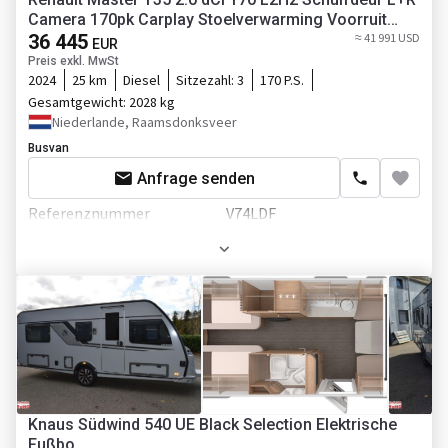
Einparkhilfe
Küche
Camera 170pk Carplay Stoelverwarming Voorruit
verwarming
36 445
≈ 41 991 USD
Scheckheft
EUR
Kühlbox
Preis exkl. MwSt
2024
25 km
Diesel
Sitzezahl:
3
170 P.S.
Dusche
Gesamtgewicht:
2028 kg
Niederlande, Raamsdonksveer
Elektrischer generator
Busvan
Zusätzlich
Anfrage senden
Einparkhilfe
Referenznummer
V74LDF
Anzahl der Vorbesitzer
1
Erstzulassung
29.11.2024
Leergewicht
2028 kg
Farbe
Blau
Motor/Antrieb
Hubraum
1998 ccm
Zylinder im Motor
4
Knaus Südwind 540 UE Black Selection Elektrische
Fußbo