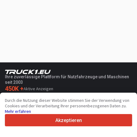
Fahrersitz luftgefedert
Sicherheitsgurt
Airbag
Radio
Bluetooth
CB-Funk
Ihre zuverlässige Plattform für Nutzfahrzeuge und Maschinen
Navigationssystem
seit 2003
450K +
Aktive Anzeigen
Bordcomputer
70+
Länder weltweit
Durch die Nutzung dieser Website stimmen Sie der Verwendung von
Zusätzlich
36
Unterstützte Sprachen
Cookies und der Verarbeitung Ihrer personenbezogenen Daten zu.
Garantie
Mehr erfahren
4.7/5
Trustpilot
Akzeptieren
Für Händler