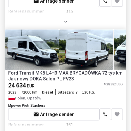
Anfrage senden
Bluetooth
Farbe
Rot
Referenznummer
115
Motor/Antrieb
Bordcomputer
Farbe
Gelb
Schadstoffklasse
Euro 6
Zusätzlich
Kraftstoffart
Diesel
Alarmanlage
Hubraum
2998 ccm
Wegfahrsperre
Motor
3.0
Einparkhilfe
Getriebe
Schaltgetriebe
Ford Transit MK8 L4H3 MAX BRYGADÓWKA 72 tys km
Garantie
Jak nowy DOKA Salon PL FV23
Zapfwellengetriebe
24 634
≈ 28 382 USD
EUR
2023
72000 km
Diesel
Sitzezahl:
7
130 P.S.
ASR
Polen, Opatów
Fahrgestell/Federung
Mpower Piotr Stachera
Federung
blatt/luft
Anfrage senden
Radformel
4x2
Referenznummer
161