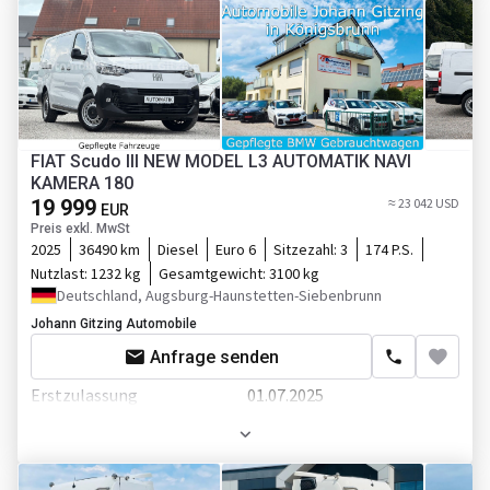
Gewicht
3033 kg
Gesamtgewicht
3500 kg
Länge
6990 mm
Breite
2300 mm
FIAT Scudo III NEW MODEL L3 AUTOMATIK NAVI
Höhe
2770 mm
KAMERA 180
19 999
Farbe
Weiß
≈ 23 042 USD
EUR
Preis exkl. MwSt
Motor/Antrieb
2025
36490 km
Diesel
Euro 6
Sitzezahl:
3
174 P.S.
Nutzlast:
1232 kg
Gesamtgewicht:
3100 kg
Kraftstoffart
Diesel
Deutschland, Augsburg-Haunstetten-Siebenbrunn
Zylinder im Motor
4
Johann Gitzing Automobile
Leistung
140 P.S.
Anfrage senden
Differentialsperre
Erstzulassung
01.07.2025
Gewicht
1868 kg
Getriebe
Automatikgetriebe
Fahrgestell/Federung
Länge
5331 mm