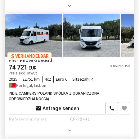
Fahrgestell/Federung
Achsanzahl
2-Achse
VERHANDELBAR
FIAT Pilote G690GJ
74 721
≈ 86 092 USD
EUR
Preis exkl. MwSt
2025
22751 km
4x2
Euro 6
Sitzezahl:
4
Portugal, Lisbon
INDIE CAMPERS POLAND SPÓŁKA Z OGRANICZONĄ
ODPOWIEDZIALNOŚCIĄ
Anfrage senden
Referenznummer
CF-20-HU
Zustand
Guter