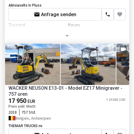
Portaltüren
Aktsiaselts Iv Pluss
Liegezahl
3
Anfrage senden
Kabine
WC
Schiebetür
Zustand
Neues
Erstzulassung
08.01.2026
Nebelscheinwerfer
Gewicht
7200 kg
El.Fensterheber
Leergewicht
5175 kg
El.Spiegel
Gesamtgewicht
7200 kg
Zentralverriegelung
Länge
8580 mm
Klimaanlage
WACKER NEUSON E13-01 - Model EZ17 Minigraver -
Breite
2360 mm
757 uren
Tempomat
17 950
Höhe
2390 mm
≈ 20 681 USD
EUR
Preis exkl. MwSt
Sitzheizung
Max. Geschwindigkeit
90 km/h
2018
757 Std.
Belgien, Antwerpen
Airbag
Kraftbedarf
129 kW
THEMAR TRUCKS nv
Radio
Hydraulik