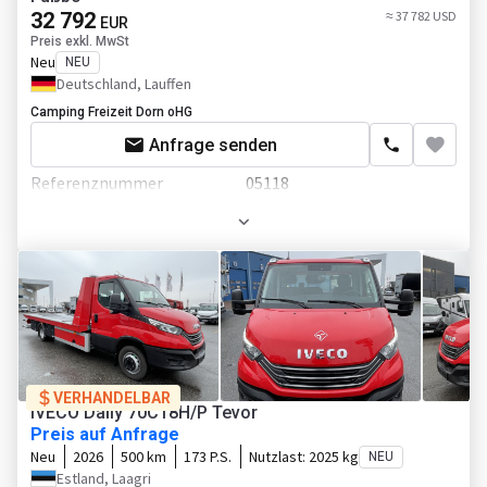
Getriebe
Schaltgetriebe
32 792
≈ 37 782 USD
EUR
Preis exkl. MwSt
Transmission
Schaltgetriebe, 9-Gang
Neu
NEU
Deutschland, Lauffen
ASR
Camping Freizeit Dorn oHG
DPF -
Anfrage senden
Dieselrußpartikelfilter
Referenznummer
05118
Fahrgestell/Federung
Gesamtgewicht
1800 kg
Radformel
4x2
Länge
7550 mm
Radstand
4220 mm
Breite
2320 mm
ABS
Höhe
2570 mm
ESP - Fahrdynamikregelung
Fahrgestell/Federung
Kraftstofftank
80L
VERHANDELBAR
Achsanzahl
1-Achse
IVECO Daily 70C18H/P Tevor
Anhängerkupplung
Preis auf Anfrage
Kabine
Neu
2026
500 km
173 P.S.
Nutzlast:
2025 kg
NEU
Aufbau
Heizung
Estland, Laagri