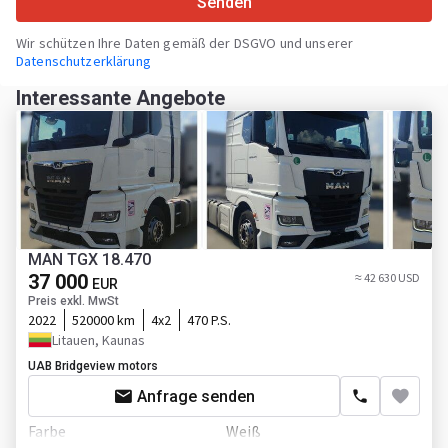
Senden
Wir schützen Ihre Daten gemäß der DSGVO und unserer
Datenschutzerklärung
Interessante Angebote
MAN TGX 18.470
37 000
≈ 42 630 USD
EUR
Preis exkl. MwSt
2022
520000 km
4x2
470 P.S.
Litauen, Kaunas
UAB Bridgeview motors
Anfrage senden
Farbe
Weiß