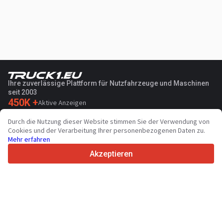
Ihre zuverlässige Plattform für Nutzfahrzeuge und Maschinen
seit 2003
450K +
Aktive Anzeigen
70+
Länder weltweit
Durch die Nutzung dieser Website stimmen Sie der Verwendung von
36
Unterstützte Sprachen
Cookies und der Verarbeitung Ihrer personenbezogenen Daten zu.
Mehr erfahren
4.7/5
Trustpilot
Akzeptieren
Für Händler
Werbung
Preise