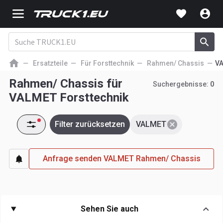
Ersatzteile
Für Forsttechnik
Rahmen/ Chassis
V
Rahmen/ Chassis für
Suchergebnisse:
0
VALMET Forsttechnik
Filter zurücksetzen
VALMET
Anfrage senden VALMET Rahmen/ Chassis
Sehen Sie auch