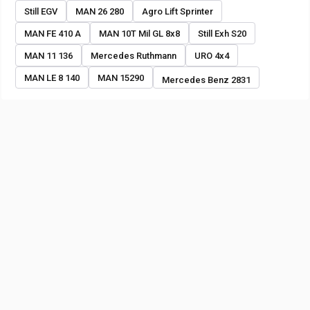
Still EGV
MAN 26 280
Agro Lift Sprinter
MAN FE 410 A
MAN 10T Mil GL 8x8
Still Exh S20
MAN 11 136
Mercedes Ruthmann
URO 4x4
MAN LE 8 140
MAN 15290
Mercedes Benz 2831