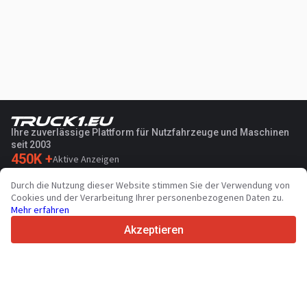
Ihre zuverlässige Plattform für Nutzfahrzeuge und Maschinen
seit 2003
450K +
Aktive Anzeigen
70+
Länder weltweit
Durch die Nutzung dieser Website stimmen Sie der Verwendung von
36
Unterstützte Sprachen
Cookies und der Verarbeitung Ihrer personenbezogenen Daten zu.
Mehr erfahren
4.7/5
Trustpilot
Akzeptieren
Für Händler
Werbung
Preise