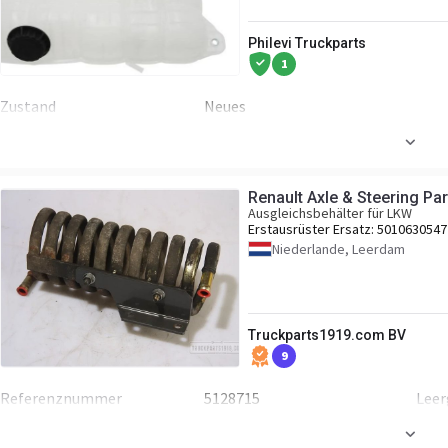
Philevi Truckparts
1
Zustand
Neues
Renault Axle & Steering Par
Ausgleichsbehälter für LKW
Erstausrüster Ersatz:
5010630547
Niederlande, Leerdam
Truckparts1919.com BV
9
Referenznummer
5128715
Lee