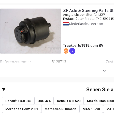
ZF Axle & Steering Parts St
Ausgleichsbehälter für LKW
Erstausrüster Ersatz:
7401592945
Niederlande, Leerdam
Truckparts1919.com BV
9
Referenznummer
5128713
Zus
Sehen Sie 
Renault 7 DXi 340
URO 4x4
Renault DTI 520
Mazda Titan T300
Mercedes Benz 2831
Mercedes Ruthmann
MAN 15290
MACK