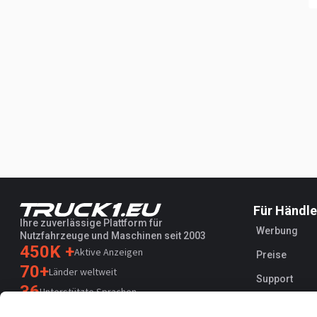
Für Händle
Ihre zuverlässige Plattform für
Werbung
Nutzfahrzeuge und Maschinen seit 2003
450K +
Aktive Anzeigen
Preise
70+
Länder weltweit
Support
36
Unterstützte Sprachen
4.7/5