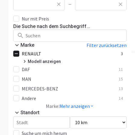
—
Nur mit Preis
Die Suche nach dem Suchbegriff...
Marke
Filter zurücksetzen
RENAULT
3
Modell anzeigen
DAF
Premium
11
0
MAN
T
15
1
MERCEDES-BENZ
Andere
13
2
Andere
14
Marke:
Mehr anzeigen
Standort
Suche um mich herum