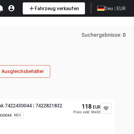
Fahrzeug verkaufen
Deu
| EUR
Suchergebnisse:
0
Ausgleichsbehälter
ank 7422430044 | 7422821832
118
EUR
Preis exkl. MwSt
430044
NEU