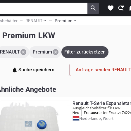
sbehälter
RENAULT
Premium
LT Premium LKW
RENAULT
Premium
Filter zurücksetzen
Suche speichern
Anfrage senden RENAULT 
hnliche Angebote
Renault T-Serie Expansiet
Ausgleichsbehälter für LKW
Neu
Erstausrüster Ersatz:
7422
Niederlande, Weurt