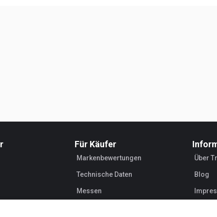
r
Für Käufer
Infor
Markenbewertungen
Über T
Technische Daten
Blog
Messen
Impre
Leasing
Händle