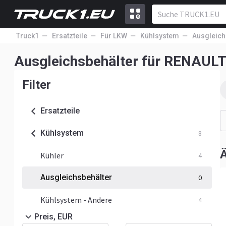
Truck1
Ersatzteile
Für LKW
Kühlsystem
Ausgleich
Ausgleichsbehälter für RENAU
Filter
Ersatzteile
Kühlsystem
8
Ä
Kühler
4
Ausgleichsbehälter
0
Kühlsystem - Andere
4
Preis, EUR