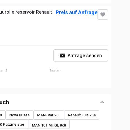
uurolie reservoir Renault
Preis auf Anfrage
Anfrage senden
tand
Guter
auch
0
Nova Buses
MAN Star 266
Renault F3R-264
 Putzmeister
MAN 10T Mil GL 8x8