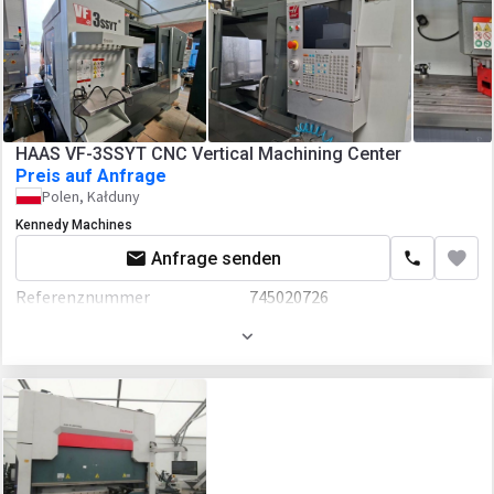
CNC
HAAS VF-3SSYT CNC Vertical Machining Center
Preis auf Anfrage
Polen, Kałduny
Kennedy Machines
Anfrage senden
Referenznummer
745020726
Baujahr
2023
Zusätzlich
CNC