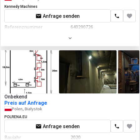
Kennedy Machines
Anfrage senden
Referenznummer
640290726
Baujahr
2020
Motor/Antrieb
Leistung
14 P.S.
Onbekend
Preis auf Anfrage
Polen, Białystok
POLRENA.EU
Anfrage senden
Baujahr
2020