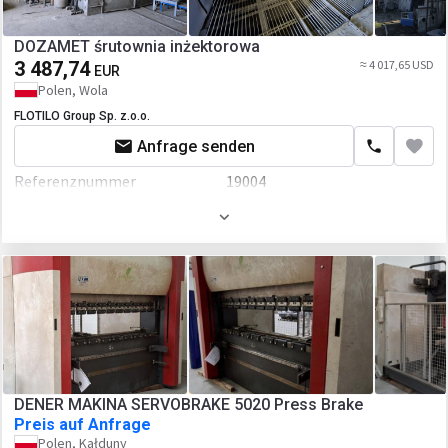
DOZAMET śrutownia inżektorowa
3 487,74
≈ 4 017,65 USD
EUR
Polen, Wola
FLOTILO Group Sp. z.o.o.
Anfrage senden
Referenznummer
19004
Baujahr
1982
DENER MAKINA SERVOBRAKE 5020 Press Brake
Preis auf Anfrage
Polen, Kałduny