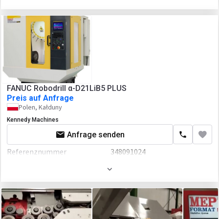
Zusätzlich
CNC
FANUC Robodrill α-D21LiB5 PLUS
Preis auf Anfrage
Polen, Kałduny
Kennedy Machines
Anfrage senden
Referenznummer
348091024
Baujahr
2022