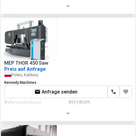
Baujahr
2022
Kraftbedarf
15 kW
MEP THOR 450 Saw
Preis auf Anfrage
Polen, Kałduny
Kennedy Machines
Anfrage senden
Referenznummer
891240425
Baujahr
2022