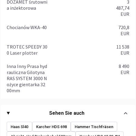
DOZAMET śrutowni
3
a inżektorowa
487,74
EUR
Chocianów WKA-40
720,8
EUR
TROTEC SPEEDY 30
11 538
0 Laser plotter
EUR
Inna Inny Prasa hyd
8 490
rauliczna Gilotyna
EUR
RAS SYSTEM 3000 N
ożyce gientarka 32
00mm
Sehen Sie auch
Haas Sl40
Karcher HDS 698
Hammer Tischfräsen