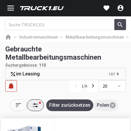
Industriemaschinen
Metallbearbeitungsmaschinen
Gebrauchte
Metallbearbeitungsmaschinen
Suchergebnisse:
110
im Leasing
107
20
1
/
6
Filter zurücksetzen
Polen