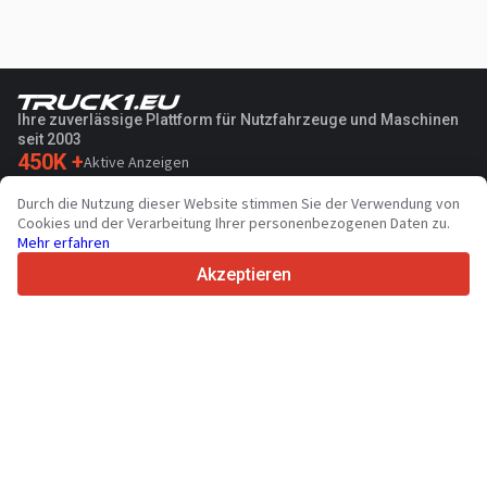
Ihre zuverlässige Plattform für Nutzfahrzeuge und Maschinen
seit 2003
450K +
Aktive Anzeigen
70+
Länder weltweit
Durch die Nutzung dieser Website stimmen Sie der Verwendung von
36
Unterstützte Sprachen
Cookies und der Verarbeitung Ihrer personenbezogenen Daten zu.
Mehr erfahren
4.7/5
Trustpilot
Akzeptieren
Für Händler
Werbung
Preise
Support
Für Käufer