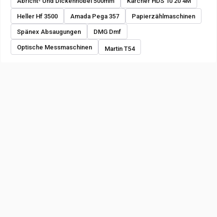
Abricht- Und Dickenhobel 500mm
Karcher HDS 10 20 4M
Heller Hf 3500
Amada Pega 357
Papierzählmaschinen
Spänex Absaugungen
DMG Dmf
Optische Messmaschinen
Martin T54