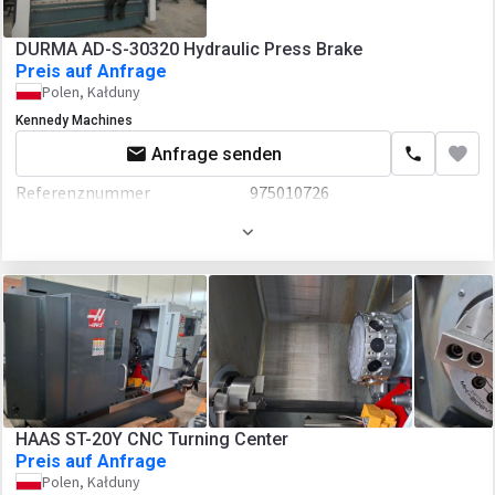
DURMA AD-S-30320 Hydraulic Press Brake
Preis auf Anfrage
Polen, Kałduny
Kennedy Machines
Anfrage senden
Referenznummer
975010726
Baujahr
2021
HAAS ST-20Y CNC Turning Center
Preis auf Anfrage
Polen, Kałduny