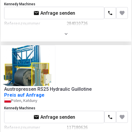
Kennedy Machines
Anfrage senden
Referenznummer
284010726
Baujahr
2024
Zusätzlich
CNC
Austropressen RS25 Hydraulic Guillotine
Preis auf Anfrage
Polen, Kałduny
Kennedy Machines
Anfrage senden
Referenznummer
117180626