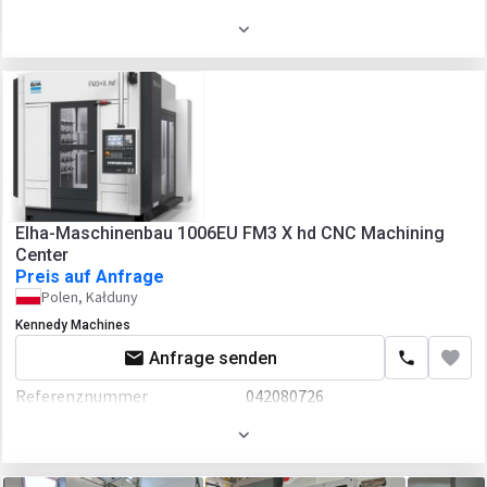
Motor/Antrieb
Leistung
68 P.S.
Elha-Maschinenbau 1006EU FM3 X hd CNC Machining
Center
Preis auf Anfrage
Polen, Kałduny
Kennedy Machines
Anfrage senden
Referenznummer
042080726
Baujahr
2023
Zusätzlich