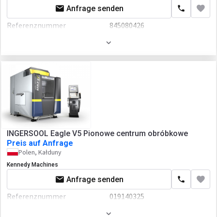
Anfrage senden
Referenznummer
845080426
Baujahr
2021
INGERSOOL Eagle V5 Pionowe centrum obróbkowe
Preis auf Anfrage
Polen, Kałduny
Kennedy Machines
Anfrage senden
Referenznummer
019140325
Baujahr
2018