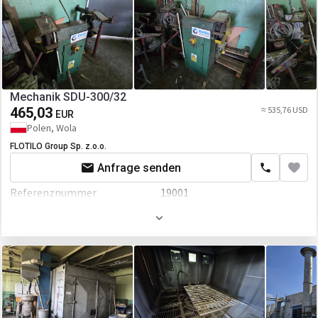
Mechanik SDU-300/32
465,03
≈ 535,76 USD
EUR
Polen, Wola
FLOTILO Group Sp. z.o.o.
Anfrage senden
Referenznummer
19001
Baujahr
1987