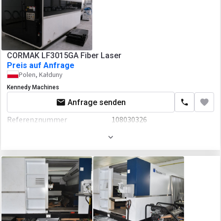
CORMAK LF3015GA Fiber Laser
Preis auf Anfrage
Polen, Kałduny
Kennedy Machines
Anfrage senden
Referenznummer
108030326
Baujahr
2022