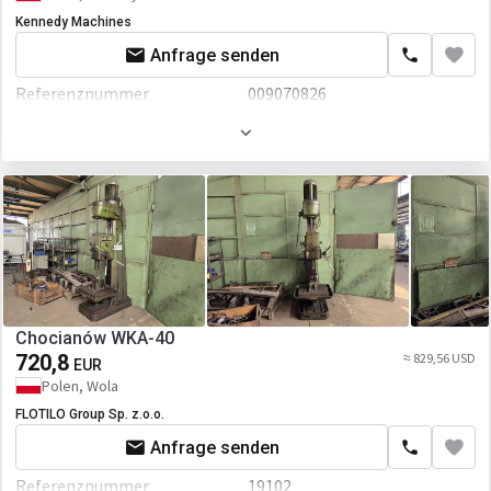
Kennedy Machines
Anfrage senden
Referenznummer
009070826
Baujahr
2022
Zusätzlich
CNC
Chocianów WKA-40
720,8
≈ 829,56 USD
EUR
Polen, Wola
FLOTILO Group Sp. z.o.o.
Anfrage senden
Referenznummer
19102