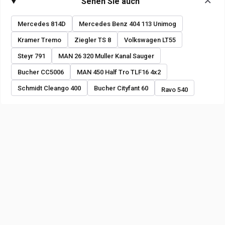
Sehen Sie auch
Mercedes 814D
Mercedes Benz 404 113 Unimog
Kramer Tremo
Ziegler TS 8
Volkswagen LT55
Steyr 791
MAN 26 320 Muller Kanal Sauger
Bucher CC5006
MAN 450 Half Tro TLF16 4x2
Schmidt Cleango 400
Bucher Cityfant 60
Ravo 540