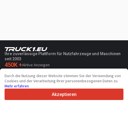
Ihre zuverlässige Plattform für Nutzfahrzeuge und Maschinen
seit 2003
450K +
Aktive Anzeigen
70+
Länder weltweit
Durch die Nutzung dieser Website stimmen Sie der Verwendung von
36
Unterstützte Sprachen
Cookies und der Verarbeitung Ihrer personenbezogenen Daten zu.
Mehr erfahren
4.7/5
Trustpilot
Akzeptieren
Für Händler
Werbung
Preise