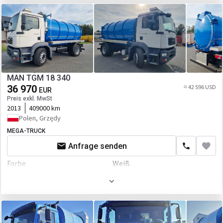
Motor/Antrieb
Schadstoffklasse
Euro 4
Kraftstoffart
Diesel
Hubraum
6871 ccm
Getriebe
Schaltgetriebe
MAN TGM 18 340
36 970
Transmission
Schaltgetriebe
≈ 42 596 USD
EUR
Preis exkl. MwSt
Fahrgestell/Federung
2013
409000 km
Polen, Grzędy
Radformel
4x2
MEGA-TRUCK
Achsanzahl
2-Achse
Anfrage senden
Farbe
Weiß
Motor/Antrieb
Kraftstoffart
Diesel
Getriebe
Schaltgetriebe