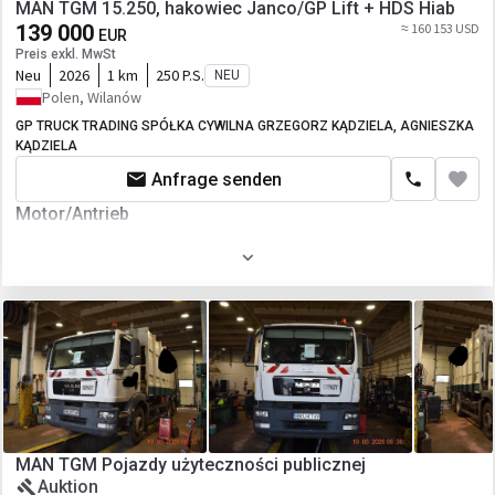
MAN TGM 15.250, hakowiec Janco/GP Lift + HDS Hiab
139 000
≈ 160 153 USD
EUR
Preis exkl. MwSt
Neu
2026
1 km
250 P.S.
NEU
Polen, Wilanów
GP TRUCK TRADING SPÓŁKA CYWILNA GRZEGORZ KĄDZIELA, AGNIESZKA
KĄDZIELA
Anfrage senden
Motor/Antrieb
Kraftstoffart
Diesel
Fahrgestell/Federung
Achsanzahl
2-Achse
MAN TGM Pojazdy użyteczności publicznej
Auktion