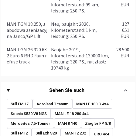
Lenkachsen
kilometerstand: 99 km,
EUR
leistung: 250 P.S.
Radstand
3600 mm
MAN TGM 18.250, z
Neu, baujahr: 2026,
127
Zentralschmierung
abudowa asenizacyj
kilometerstand: 1 km,
651
na Janco/GP Lift
leistung: 250 P.S.
EUR
ABS
Fronträder
295/80 22.5
MAN TGM 26.320 6X
baujahr: 2019,
28 500
2 Euro 6 RHD Faun r
kilometerstand: 139000 km,
EUR
Hinterräder
295/80 22.5
efuse truck
leistung: 320 P.S., nutzlast:
10740 kg
Doppelräder
Aufbau
Sehen Sie auch
Werkzeugkasten
Kabine
Still FM 17
Agroland Titanum
MAN LE 180 C 4x4
Kabinenart
Nahverkehr
Scania S530 V8 NGS
MAN LE 18 280 4x4
Sonnenblende
Mercedes 7,5-Tonner
MAN 8 140
Ziegler FP 8/8
Still FM12
Still Exh S20
MAN 12 232
URO 4x4
Klimaanlage