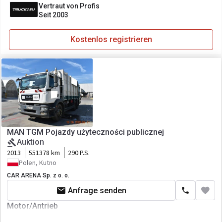
Vertraut von Profis
Seit 2003
Kostenlos registrieren
MAN TGM Pojazdy użyteczności publicznej
Auktion
2013
551378 km
290 P.S.
Polen, Kutno
CAR ARENA Sp. z o. o.
Anfrage senden
Motor/Antrieb
Kraftstoffart
Diesel