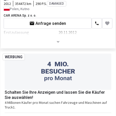
2012
354472 km
290 P.S.
DAMAGED
Polen, Kutno
CAR ARENA Sp. z o. o.
Anfrage senden
Erstzulassung
20.11.2012
Hauptuntersuchung
23-07-2026
Motor/Antrieb
WERBUNG
Kraftstoffart
Diesel
Hubraum
6871 ccm
Getriebe
Schaltgetriebe
Fahrgestell/Federung
Schalten Sie Ihre Anzeigen und lassen Sie die Käufer
ABS
Sie auswählen!
4 Millionen Käufer pro Monat suchen Fahrzeuge und Maschinen auf
EBS
Truck1.