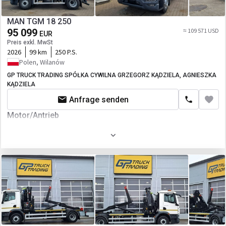
MAN TGM 18 250
95 099
≈ 109 571 USD
EUR
Preis exkl. MwSt
2026
99 km
250 P.S.
Polen, Wilanów
GP TRUCK TRADING SPÓŁKA CYWILNA GRZEGORZ KĄDZIELA, AGNIESZKA
KĄDZIELA
Anfrage senden
Motor/Antrieb
Kraftstoffart
Diesel
Fahrgestell/Federung
Achsanzahl
2-Achse