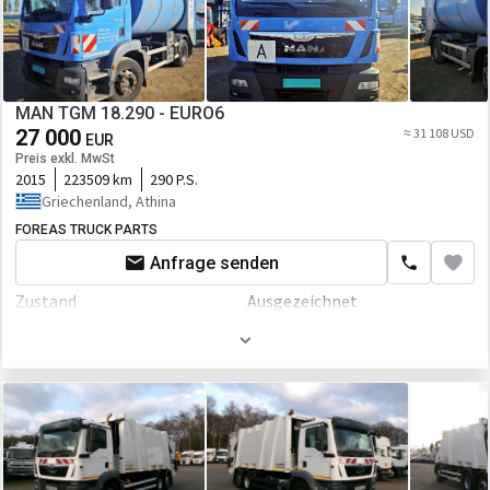
MAN TGM 18.290 - EURO6
27 000
≈ 31 108 USD
EUR
Preis exkl. MwSt
2015
223509 km
290 P.S.
Griechenland, Athina
FOREAS TRUCK PARTS
Anfrage senden
Zustand
Ausgezeichnet
Erstzulassung
31.08.2015
Gewicht
18000 kg
Kapazität
8 m³
Farbe
Blau