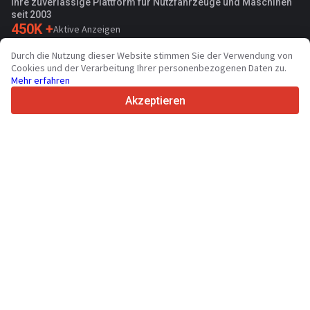
Ihre zuverlässige Plattform für Nutzfahrzeuge und Maschinen
seit 2003
450K +
Aktive Anzeigen
70+
Länder weltweit
Durch die Nutzung dieser Website stimmen Sie der Verwendung von
36
Unterstützte Sprachen
Cookies und der Verarbeitung Ihrer personenbezogenen Daten zu.
Mehr erfahren
4.7/5
Trustpilot
Akzeptieren
Für Händler
Werbung
Preise
Support
Für Käufer
Markenbewertungen
Technische Daten
Messen