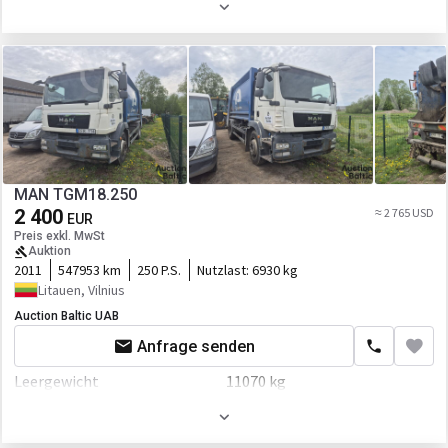
Hubraum
6871 ccm
Getriebe
Schaltgetriebe
MAN TGM18.250
2 400
≈ 2 765 USD
EUR
Preis exkl. MwSt
Auktion
2011
547953 km
250 P.S.
Nutzlast:
6930 kg
Litauen, Vilnius
Auction Baltic UAB
Anfrage senden
Leergewicht
11070 kg
Gesamtgewicht
18000 kg