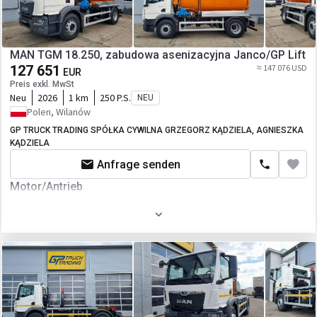
MAN TGM 18.250, zabudowa asenizacyjna Janco/GP Lift
127 651
≈ 147 076 USD
EUR
Preis exkl. MwSt
Neu
2026
1 km
250 P.S.
NEU
Polen, Wilanów
GP TRUCK TRADING SPÓŁKA CYWILNA GRZEGORZ KĄDZIELA, AGNIESZKA
KĄDZIELA
Anfrage senden
Motor/Antrieb
Kraftstoffart
Diesel
Fahrgestell/Federung
Achsanzahl
2-Achse