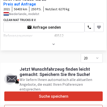
Karosserie
FAUN ROTORPRESS 515
Preis auf Anfrage
Motor/Antrieb
2021
56403 km
250 P.S.
Nutzlast:
6270 kg
Für die Beförderung von
Müll
Schadstoffklasse
Euro 6
Niederlande, Andelst
Kabine
CLEAN MAT TRUCKS B.V.
Getriebe
Automatikgetriebe
Kabine
Anfrage senden
Transmission
Automatic
Kabinenart
Nahverkehr
Referenznummer
40512
Fahrgestell/Federung
Sonnenblende
Zustand
Guter
Federung
blatt/luft
Erstzulassung
27.12.2021
El.Fensterheber
Achsanzahl
3-Achse
20
Leergewicht
11730 kg
Lift Achse
El.Spiegel
Jetzt Wunschfahrzeug finden leicht
Gesamtgewicht
18000 kg
Lenkachsen
Klimaanlage
gemacht: Speichern Sie Ihre Suche!
Länge
7400 mm
Wir liefern Ihnen automatisch alle aktuellen
ABS
Servolenkung
Angebote, die exakt Ihren Präferenzen
Breite
2400 mm
entsprechen.
Doppelräder
Fahrersitz luftgefedert
Höhe
3300 mm
Suche speichern
Kabine
Sicherheitsgurt
Motor/Antrieb