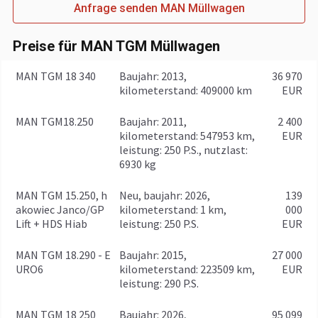
Kabinenart
Nahverkehr
Anfrage senden MAN Müllwagen
Radio
Schadstoffklasse
Euro 6
Klimaanlage
Kraftstoffart
Diesel
CD
Preise für MAN TGM Müllwagen
Hubraum
6871 ccm
Bluetooth
MAN TGM 18 340
baujahr: 2013,
36 970
Differentialsperre
kilometerstand: 409000 km
EUR
Telefon
Getriebe
Automatikgetriebe
MAN TGM18.250
baujahr: 2011,
2 400
Bordcomputer
kilometerstand: 547953 km,
EUR
Transmission
Automatikgetriebe
leistung: 250 P.S., nutzlast:
Zusätzlich
6930 kg
Zapfwellengetriebe
Garantie
Fahrgestell/Federung
MAN TGM 15.250, h
Neu, baujahr: 2026,
139
akowiec Janco/GP
kilometerstand: 1 km,
000
Federung
blatt/luft
Lift + HDS Hiab
leistung: 250 P.S.
EUR
Vorderachsfederung
MAN TGM 18.290 - E
baujahr: 2015,
27 000
URO6
kilometerstand: 223509 km,
EUR
Radformel
4x2
leistung: 290 P.S.
Achsanzahl
2-Achse
MAN TGM 18 250
baujahr: 2026,
95 099