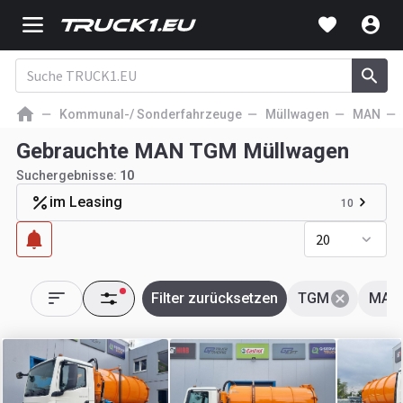
Kommunal-/ Sonderfahrzeuge
Müllwagen
MAN
Gebrauchte MAN TGM Müllwagen
Suchergebnisse:
10
im Leasing
10
20
Filter zurücksetzen
TGM
MAN