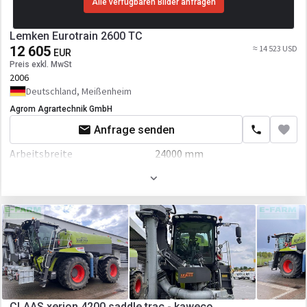
Alle verfügbaren Bilder anfragen
Lemken Eurotrain 2600 TC
12 605
≈ 14 523 USD
EUR
Preis exkl. MwSt
2006
Deutschland, Meißenheim
Agrom Agrartechnik GmbH
Anfrage senden
Arbeitsbreite
24000 mm
Aufbau
Tankinhalt
2820 L
Kabine
Bordcomputer
CLAAS xerion 4200 saddle trac - kaweco