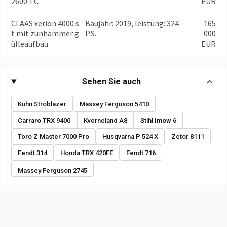
2600 TC
EUR
CLAAS xerion 4000 s
baujahr: 2019, leistung: 324
165
t mit zunhammer g
P.S.
000
ülleaufbau
EUR
Sehen Sie auch
Kuhn Stroblazer
Massey Ferguson 5410
Carraro TRX 9400
Kverneland A8
Stihl Imow 6
Toro Z Master 7000 Pro
Husqvarna P 524 X
Zetor 8111
Fendt 314
Honda TRX 420FE
Fendt 716
Massey Ferguson 2745