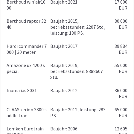
Berthoud win'air10
baujahr: 2021
17 000
00
EUR
Berthoud raptor 32
baujahr: 2015,
80 000
40
betriebsstunden: 2207 Std.,
EUR
leistung: 130 P.S.
Hardi commander 7
baujahr: 2017
39 884
000 | 30 meter
EUR
Amazone ux 4200 s
baujahr: 2019,
55 000
pecial
betriebsstunden: 8388607
EUR
Std.
Inuma ias 8031
baujahr: 2012
36 000
EUR
CLAAS xerion 3800 s
baujahr: 2012, leistung: 283
65 000
addle trac
P.S.
EUR
Lemken Eurotrain
baujahr: 2006
12 605