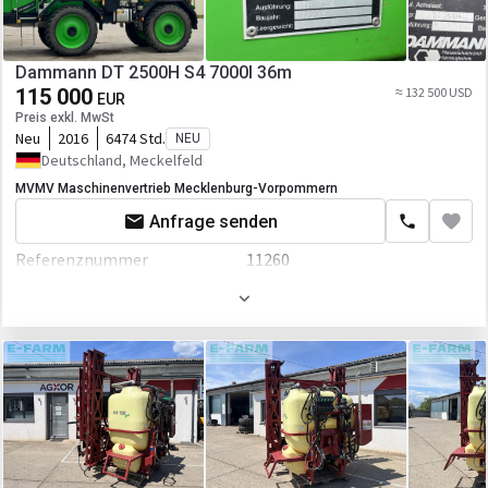
Dammann DT 2500H S4 7000l 36m
115 000
≈ 132 500 USD
EUR
Preis exkl. MwSt
Neu
2016
6474 Std.
NEU
Deutschland, Meckelfeld
MVMV Maschinenvertrieb Mecklenburg-Vorpommern
Anfrage senden
Referenznummer
11260
Hauptuntersuchung
2028-01-01
Kabine
Bordcomputer