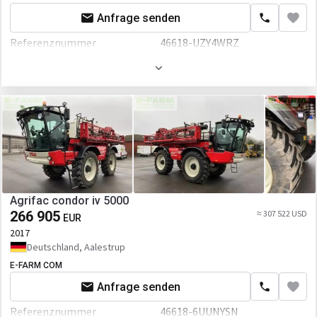
Anfrage senden
Referenznummer
46618-UZY4WRZ
Volumen
3000 L
Max. Geschwindigkeit
40 km/h
Agrifac condor iv 5000
266 905
≈ 307 522 USD
EUR
2017
Deutschland, Aalestrup
E-FARM COM
Anfrage senden
Referenznummer
46618-6UUNYSN