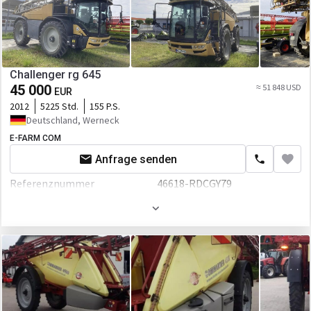
Challenger rg 645
45 000
≈ 51 848 USD
EUR
2012
5225 Std.
155 P.S.
Deutschland, Werneck
E-FARM COM
Anfrage senden
Referenznummer
46618-RDCGY79
Arbeitsbreite
300 mm