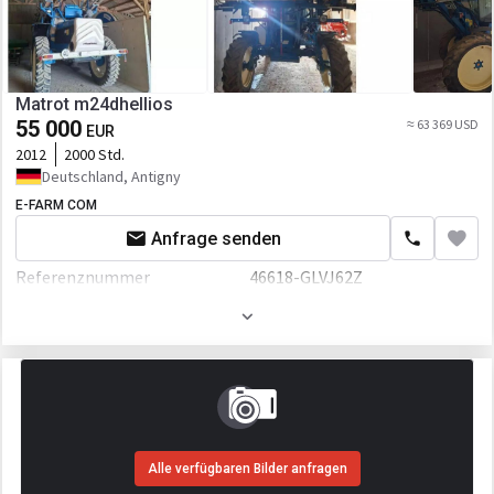
Matrot m24dhellios
55 000
≈ 63 369 USD
EUR
2012
2000 Std.
Deutschland, Antigny
E-FARM COM
Anfrage senden
Referenznummer
46618-GLVJ62Z
Volumen
3000 L
Alle verfügbaren Bilder anfragen