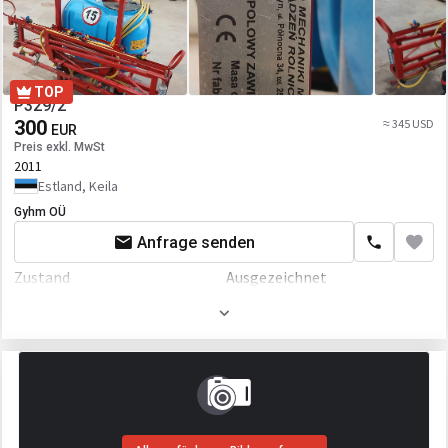
TOP
P329/2
300
≈ 345 USD
EUR
Preis exkl. MwSt
2011
Estland, Keila
Gyhm OÜ
Anfrage senden
Zustand
Ausgezeichnet
Arbeitsbreite
6000 mm
Volumen
200 L