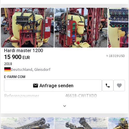
Hardi master 1200
15 900
≈ 18 319 USD
EUR
2018
Deutschland, Gleisdorf
E-FARM COM
Anfrage senden
Referenznummer
46618-CWITXDD