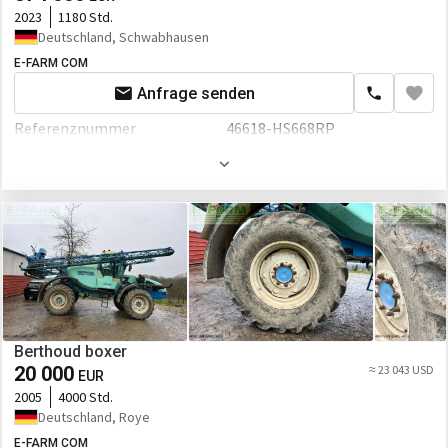
2023
1180 Std.
Deutschland, Schwabhausen
E-FARM COM
Anfrage senden
Referenznummer
46618-HS668RP
Volumen
8000 L
Berthoud boxer
20 000
≈ 23 043 USD
EUR
2005
4000 Std.
Deutschland, Roye
E-FARM COM