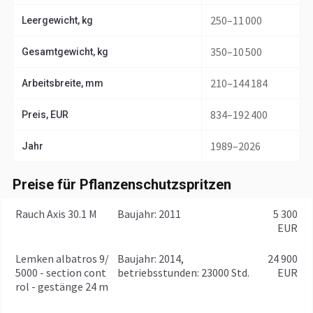
250–11 000
Leergewicht, kg
350–10 500
Gesamtgewicht, kg
210–144 184
Arbeitsbreite, mm
834–192 400
Preis, EUR
1989–2026
Jahr
Preise für Pflanzenschutzspritzen
Rauch Axis 30.1 M
baujahr: 2011
5 300
EUR
Lemken albatros 9/
baujahr: 2014,
24 900
5000 - section cont
betriebsstunden: 23000 Std.
EUR
rol - gestänge 24 m