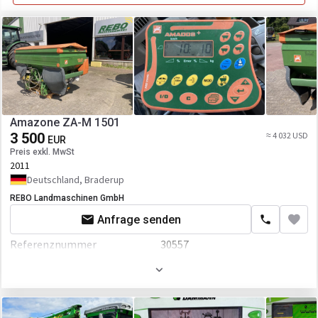
Amazone ZA-M 1501
3 500
≈ 4 032 USD
EUR
Preis exkl. MwSt
2011
Deutschland, Braderup
REBO Landmaschinen GmbH
Anfrage senden
Referenznummer
30557
Transportlänge
200000 mm
Transportbreite
300000 mm