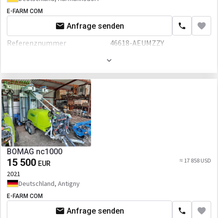
E-FARM COM
Anfrage senden
Referenznummer
46618-AEUMZZY
Volumen
1500 L
BOMAG nc1000
15 500
≈ 17 858 USD
EUR
2021
Deutschland, Antigny
E-FARM COM
Anfrage senden