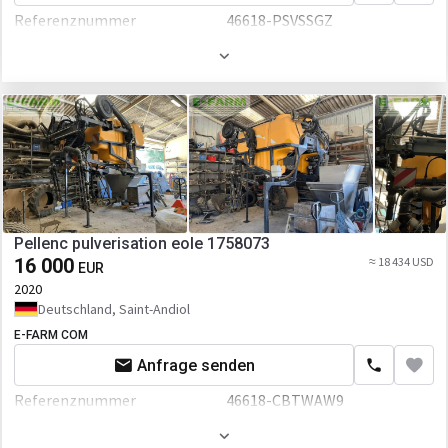
Referenznummer
46618-PSVSSGZ
Arbeitsbreite
390 mm
Pellenc pulverisation eole 1758073
16 000
≈ 18 434 USD
EUR
2020
Deutschland, Saint-Andiol
E-FARM COM
Anfrage senden
Referenznummer
46618-CBTWAW9