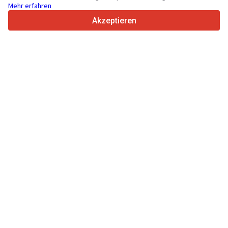
Mehr erfahren
4.7/5
Trustpilot
Akzeptieren
Für Händler
Werbung
Preise
Support
Für Käufer
Markenbewertungen
Technische Daten
Messen
Leasing
Informationen
Über Truck1