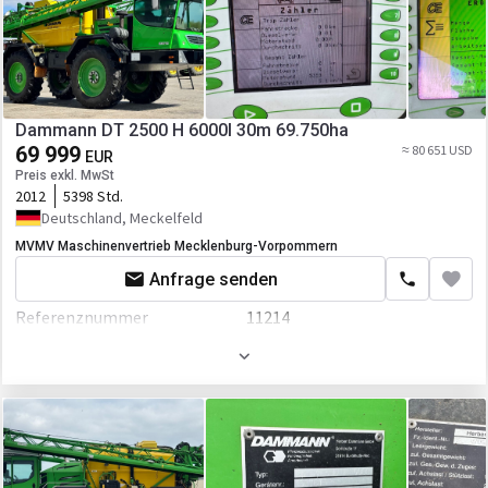
Transporthöhe
150000 mm
Dammann DT 2500 H 6000l 30m 69.750ha
69 999
≈ 80 651 USD
EUR
Preis exkl. MwSt
2012
5398 Std.
Deutschland, Meckelfeld
MVMV Maschinenvertrieb Mecklenburg-Vorpommern
Anfrage senden
Referenznummer
11214
Kabine
Bordcomputer