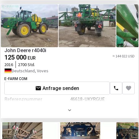
Tankinhalt
1400 L
John Deere r4040i
125 000
≈ 144 022 USD
EUR
2016
2700 Std.
Deutschland, Voves
E-FARM COM
Anfrage senden
Referenznummer
46618-UKYRGUE
Volumen
4000 L