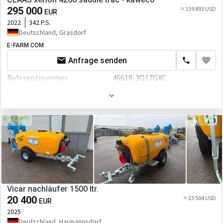
295 000
≈ 339 893 USD
EUR
2022
342 P.S.
Deutschland, Grasdorf
E-FARM COM
Anfrage senden
Referenznummer
46618-3Q17GXC
Volumen
16000 L
Vicar nachläufer 1500 ltr.
20 400
≈ 23 504 USD
EUR
2025
Deutschland, Harmannsdorf