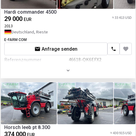
Hardi commander 4500
29 000
≈ 33 413 USD
EUR
2013
Deutschland, Rieste
E-FARM COM
Anfrage senden
Referenznummer
46618-QK6EFX2
Volumen
4500 L
Horsch leeb pt 8.300
374 000
≈ 430 915 USD
EUR