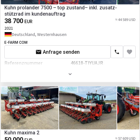
Kuhn prolander 7500 – top zustand– inkl. zusatz-
stützrad im kundenauftrag
38 700
≈ 44 589 USD
EUR
2021
Deutschland, Westernhausen
E-FARM COM
Anfrage senden
Referenznummer
46618-TIYUAJR
Arbeitsbreite
80 mm
Kuhn maxima 2
50 000
≈ 57 609 USD