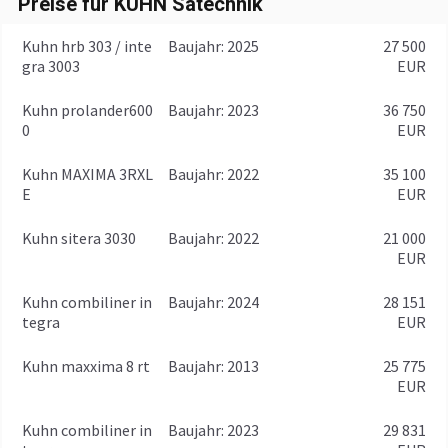
Preise für KUHN Sätechnik
Kuhn hrb 303 / inte
baujahr: 2025
27 500
gra 3003
EUR
Kuhn prolander600
baujahr: 2023
36 750
0
EUR
Kuhn MAXIMA 3RXL
baujahr: 2022
35 100
E
EUR
Kuhn sitera 3030
baujahr: 2022
21 000
EUR
Kuhn combiliner in
baujahr: 2024
28 151
tegra
EUR
Kuhn maxxima 8 rt
baujahr: 2013
25 775
EUR
Kuhn combiliner in
baujahr: 2023
29 831