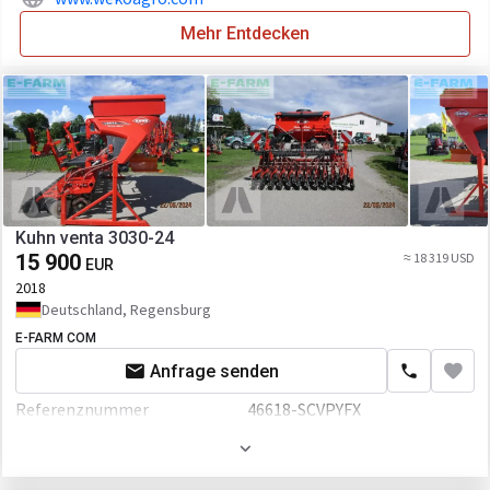
Mehr Entdecken
Kuhn venta 3030-24
15 900
≈ 18 319 USD
EUR
2018
Deutschland, Regensburg
E-FARM COM
Anfrage senden
Referenznummer
46618-SCVPYFX
Arbeitsbreite
30 mm
Volumen
1500 L