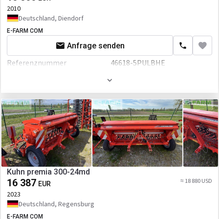
2010
Deutschland, Diendorf
E-FARM COM
Anfrage senden
Referenznummer
46618-5PULBHE
Arbeitsbreite
90 mm
Kuhn premia 300-24md
16 387
≈ 18 880 USD
EUR
2023
Deutschland, Regensburg
E-FARM COM