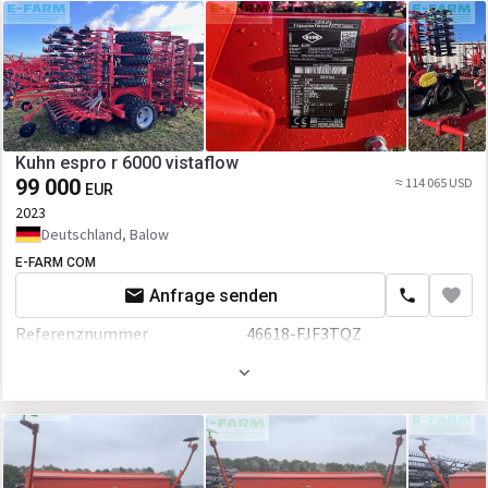
Kuhn espro r 6000 vistaflow
99 000
≈ 114 065 USD
EUR
2023
Deutschland, Balow
E-FARM COM
Anfrage senden
Referenznummer
46618-FJF3TQZ
Arbeitsbreite
60 mm