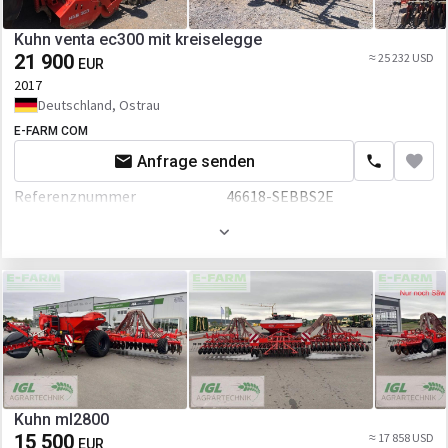
Kuhn venta ec300 mit kreiselegge
21 900
≈ 25 232 USD
EUR
2017
Deutschland, Ostrau
E-FARM COM
Anfrage senden
Referenznummer
46618-SEBBS2E
Kuhn ml2800
15 500
≈ 17 858 USD
EUR