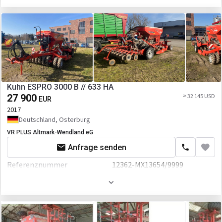
Kuhn ESPRO 3000 B // 633 HA
27 900
≈ 32 145 USD
EUR
2017
Deutschland, Osterburg
VR PLUS Altmark-Wendland eG
Anfrage senden
Referenznummer
12362-MX13654/9999
Arbeitsbreite
3000 mm
Volumen
2500 L