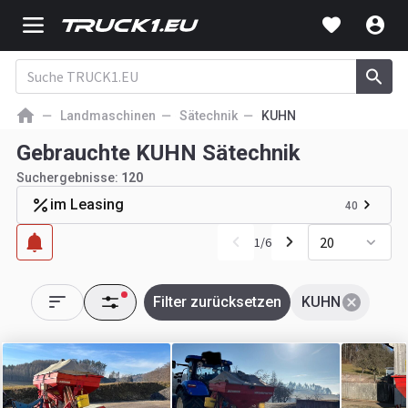
Landmaschinen
Sätechnik
KUHN
Gebrauchte KUHN Sätechnik
Suchergebnisse:
120
im Leasing
40
20
1
/
6
Filter zurücksetzen
KUHN