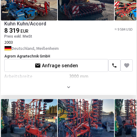
Kuhn Kuhn/Accord
8 319
≈ 9 584 USD
EUR
Preis exkl. MwSt
2003
Deutschland, Meißenheim
Agrom Agrartechnik GmbH
Anfrage senden
Arbeitsbreite
3000 mm
Kabine
Arbeitsbeleuchtung
Bordcomputer