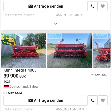
Anfrage senden
Referenznummer
46618-IUBI4NH
Arbeitsbreite
30 mm
Volumen
480 L
Kuhn integra 4003
39 900
≈ 45 971 USD
EUR
2023
Deutschland, Balow
E-FARM COM
Anfrage senden
Referenznummer
46618-AT5RLMN