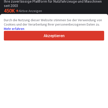
Ihre zuverlässige Plattform für Nutzfahrzeuge und Maschinen
seit 2003
450K +
Aktive Anzeigen
70+
Länder weltweit
Durch die Nutzung dieser Website stimmen Sie der Verwendung von
36
Unterstützte Sprachen
Cookies und der Verarbeitung Ihrer personenbezogenen Daten zu.
Mehr erfahren
4.7/5
Trustpilot
Akzeptieren
Für Händler
Werbung
Preise
Support
Für Käufer
Markenbewertungen
Technische Daten
Messen