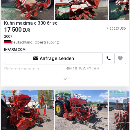
Kuhn maxima c 300 6r sc
17 500
≈ 20 163 USD
EUR
2007
Deutschland, Obertraubling
E-FARM COM
Anfrage senden
Referenznummer
46618-WWE2JAH
Arbeitsbreite
50 mm