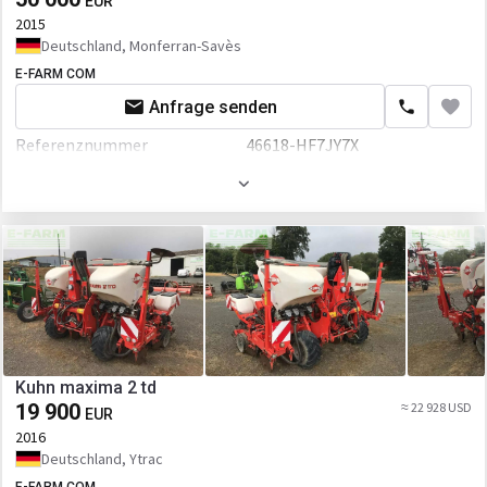
EUR
2015
Deutschland, Monferran-Savès
E-FARM COM
Anfrage senden
Referenznummer
46618-HF7JY7X
Kuhn maxima 2 td
19 900
≈ 22 928 USD
EUR
2016
Deutschland, Ytrac