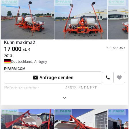
Kuhn maxima2
17 000
≈ 19 587 USD
EUR
2013
Deutschland, Antigny
E-FARM COM
Anfrage senden
Referenznummer
46618-FNDNFZP