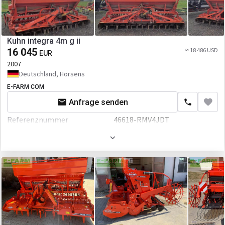
Kuhn integra 4m g ii
16 045
≈ 18 486 USD
EUR
2007
Deutschland, Horsens
E-FARM COM
Anfrage senden
Referenznummer
46618-RMV4JDT