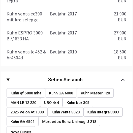
tegra
EUR
Kuhn venta ec300
baujahr: 2017
21 900
mit kreiselegge
EUR
Kuhn ESPRO 3000
baujahr: 2017
27 900
B // 633 HA
EUR
Kuhn venta lc 452 &
baujahr: 2010
18 500
hr4504d
EUR
Sehen Sie auch
Kuhn gf 5000 mha
Kuhn GA 6000
Kuhn Master 120
MAN LE 12 220
URO 4x4
Kuhn bpr 305
2025 Velon At 1000
Kuhn venta 3020
Kuhn Integra 3003
Kuhn GA 6501
Mercedes Benz Unimog U 218
Nova Buses