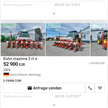
Referenznummer
46618-SXJTVH1
Kuhn maxima 3 rt e
52 900
≈ 60 950 USD
EUR
2024
Deutschland, Neufang
E-FARM COM
Anfrage senden
Referenznummer
46618-GHCUDIZ