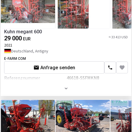
Kuhn megant 600
29 000
≈ 33 413 USD
EUR
2021
Deutschland, Antigny
E-FARM COM
Anfrage senden
Referenznummer
46618-SSFMKN8
Arbeitsbreite
60 mm