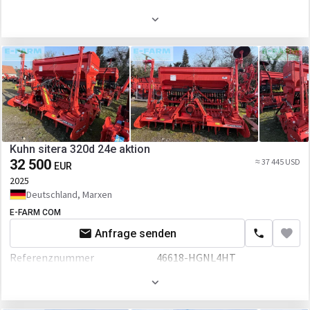
Arbeitsbreite
40 mm
Kuhn sitera 320d 24e aktion
32 500
≈ 37 445 USD
EUR
2025
Deutschland, Marxen
E-FARM COM
Anfrage senden
Referenznummer
46618-HGNL4HT
Arbeitsbreite
30 mm