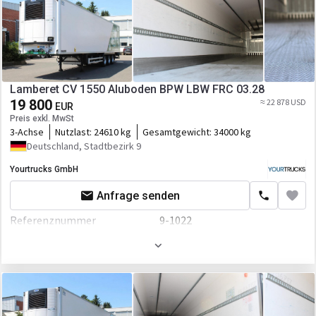
Fahrgestell/Federung
Federung
luft
ABS
EBS
Lamberet CV 1550 Aluboden BPW LBW FRC 03.28
19 800
≈ 22 878 USD
Aufbau
EUR
Preis exkl. MwSt
Laderaum-Länge
11258 mm
3-Achse
Nutzlast:
24610 kg
Gesamtgewicht:
34000 kg
Deutschland, Stadtbezirk 9
Laderaum-Breite
2480 mm
Yourtrucks GmbH
Laderaum-Höhe
2450 mm
Anfrage senden
Laderaum-Volumen
68 cbm
Referenznummer
9-1022
Palettenzahl
28
Erstzulassung
01.05.2017
Anbauteile
Farbe
Weiß
Ladebordwand
Fahrgestell/Federung