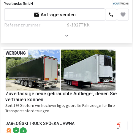
Yourtrucks GmbH
Anfrage senden
Referenznummer
9-1027TKK
Erstzulassung
01.05.2017
Farbe
Weiß
WERBUNG
Fahrgestell/Federung
Federung
luft
Bremse
Scheibenbremse
ABS
Zuverlässige neue gebrauchte Auflieger, denen Sie
EBS
vertrauen können
Seit 1980 liefern wir hochwertige, geprüfte Fahrzeuge für Ihre
Aufbau
Transportanforderungen
Laderaum-Länge
13400 mm
JABŁOŃSKI TRUCK SPÓŁKA JAWNA
Laderaum-Breite
2480 mm
2