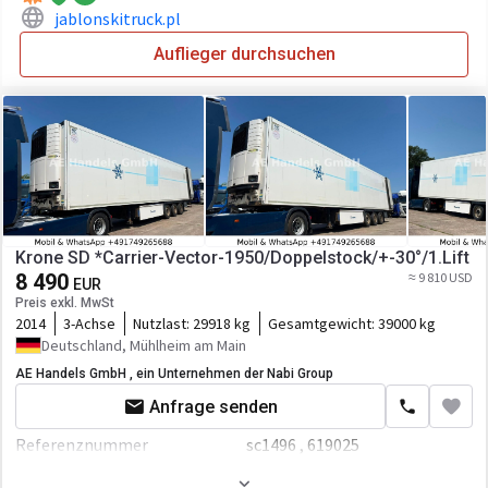
jablonskitruck.pl
Laderaum-Höhe
2620 mm
Auflieger durchsuchen
Laderaum-Volumen
87 cbm
Palettenzahl
33
Krone SD *Carrier-Vector-1950/Doppelstock/+-30°/1.Lift
8 490
≈ 9 810 USD
EUR
Preis exkl. MwSt
2014
3-Achse
Nutzlast:
29918 kg
Gesamtgewicht:
39000 kg
Deutschland, Mühlheim am Main
AE Handels GmbH , ein Unternehmen der Nabi Group
Anfrage senden
Referenznummer
sc1496 , 619025
Erstzulassung
01.07.2014