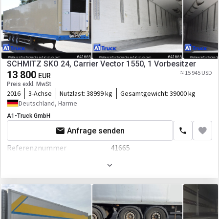
Kraftstoffart
Diesel
Fahrgestell/Federung
Federung
luft
Bremse
Scheibenbremse
SCHMITZ SKO 24, Carrier Vector 1550, 1 Vorbesitzer
ABS
13 800
≈ 15 945 USD
EUR
Preis exkl. MwSt
EBS
2016
3-Achse
Nutzlast:
38999 kg
Gesamtgewicht:
39000 kg
Deutschland, Harme
Aufbau
A1-Truck GmbH
Laderaum-Länge
2460 mm
Anfrage senden
Laderaum-Breite
13310 mm
Referenznummer
41665
Laderaum-Höhe
2650 mm
Erstzulassung
01.06.2016
Laderaum-Volumen
86 cbm
Motor/Antrieb
Kraftstoffart
Diesel
Fahrgestell/Federung