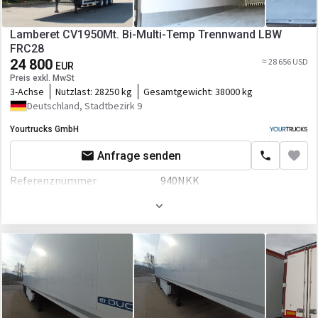
ABS
Lamberet CV1950Mt. Bi-Multi-Temp Trennwand LBW
FRC28
EBS
24 800
≈ 28 656 USD
EUR
Aufbau
Preis exkl. MwSt
3-Achse
Nutzlast:
28250 kg
Gesamtgewicht:
38000 kg
Laderaum-Länge
13400 mm
Deutschland, Stadtbezirk 9
Laderaum-Breite
2470 mm
Yourtrucks GmbH
Laderaum-Höhe
2650 mm
Anfrage senden
Laderaum-Volumen
87 cbm
Referenznummer
940NKK
Anbauteile
Erstzulassung
01.02.2019
Ladebordwand
Farbe
Weiß
Fahrgestell/Federung
Federung
luft
Bremse
Scheibenbremse