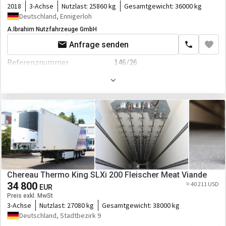
2018
3-Achse
Nutzlast:
25860 kg
Gesamtgewicht:
36000 kg
Bremse
Scheibenbremse
Deutschland, Ennigerloh
A.Ibrahim Nutzfahrzeuge GmbH
ABS
Anfrage senden
EBS
Referenznummer
146/26
Aufbau
Erstzulassung
01.04.2018
Laderaum-Länge
13450 mm
Hauptuntersuchung
08.2026
Laderaum-Breite
2500 mm
Farbe
Weiß
Laderaum-Höhe
2650 mm
Motor/Antrieb
Laderaum-Volumen
89 cbm
Kraftstoffart
Diesel
Fahrgestell/Federung
Chereau Thermo King SLXi 200 Fleischer Meat Viande
Bremse
Scheibenbremse
34 800
≈ 40 211 USD
EUR
Preis exkl. MwSt
ABS
3-Achse
Nutzlast:
27080 kg
Gesamtgewicht:
38000 kg
Deutschland, Stadtbezirk 9