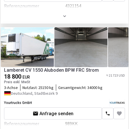
Referenznummer
4321154
Laderaum-Volumen
87 cbm
Erstzulassung
01.05.2014
Palettenzahl
33
Gewicht
9540 kg
Breite
2600 mm
Höhe
4000 mm
Fahrgestell/Federung
Federung
luft
Lamberet CV 1550 Aluboden BPW FRC Strom
18 800
Bremse
Scheibenbremse
≈ 21 723 USD
EUR
Preis exkl. MwSt
ABS
3-Achse
Nutzlast:
25150 kg
Gesamtgewicht:
34000 kg
Deutschland, Stadtbezirk 9
Yourtrucks GmbH
Anfrage senden
Referenznummer
989KK