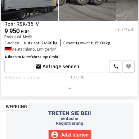
Federung
luft
Bremse
Scheibenbremse
Rohr RSK/35 IV
ABS
9 950
≈ 11 497 USD
EUR
Preis exkl. MwSt
EBS
3-Achse
Nutzlast:
24500 kg
Gesamtgewicht:
35000 kg
Deutschland, Ennigerloh
Aufbau
A.Ibrahim Nutzfahrzeuge GmbH
Laderaum-Länge
2460 mm
Anfrage senden
Laderaum-Breite
13310 mm
Referenznummer
122/26
Laderaum-Höhe
2650 mm
Erstzulassung
01.05.2015
Laderaum-Volumen
86 cbm
Hauptuntersuchung
05.2026
WERBUNG