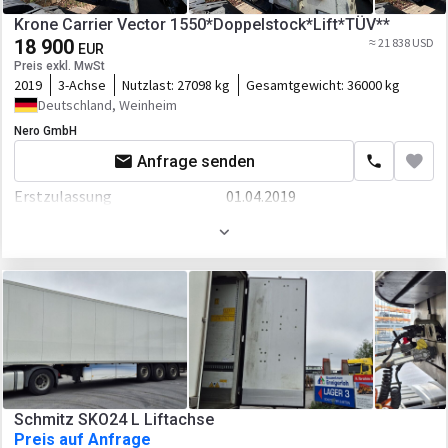
Fahrgestell/Federung
Krone Carrier Vector 1550*Doppelstock*Lift*TÜV**
18 900
Federung
luft
≈ 21 838 USD
EUR
Preis exkl. MwSt
Bremse
Scheibenbremse
2019
3-Achse
Nutzlast:
27098 kg
Gesamtgewicht:
36000 kg
Deutschland, Weinheim
ABS
Nero GmbH
EBS
Anfrage senden
Aufbau
Erstzulassung
01.04.2019
Laderaum-Länge
13450 mm
Hauptuntersuchung
03/2027
Laderaum-Breite
2500 mm
Gewicht
8902 kg
Laderaum-Höhe
2650 mm
Länge
14040 mm
Breite
2600 mm
Höhe
4000 mm
Fahrgestell/Federung
Schmitz SKO24 L Liftachse
Preis auf Anfrage
Federung
luft