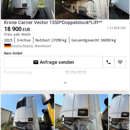
Krone Carrier Vector 1550*Doppelstock*Lift**
18 900
≈ 21 838 USD
EUR
Preis exkl. MwSt
2019
3-Achse
Nutzlast:
27098 kg
Gesamtgewicht:
36000 kg
Deutschland, Weinheim
Nero GmbH
Anfrage senden
Erstzulassung
01.04.2019
Hauptuntersuchung
Neu
Gewicht
8902 kg
Länge
14040 mm
Breite
2600 mm
Höhe
4000 mm