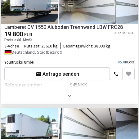
Federung
luft
Bremse
Scheibenbremse
ABS
Lamberet CV 1550 Aluboden Trennwand LBW FRC28
19 800
≈ 22 878 USD
EBS
EUR
Preis exkl. MwSt
Aufbau
3-Achse
Nutzlast:
28610 kg
Gesamtgewicht:
38000 kg
Deutschland, Stadtbezirk 9
Laderaum-Länge
13400 mm
Yourtrucks GmbH
Laderaum-Breite
2470 mm
Anfrage senden
Laderaum-Höhe
2600 mm
Referenznummer
945NKK
Laderaum-Volumen
86 cbm
Erstzulassung
01.05.2019
Anbauteile
Farbe
Weiß
Ladebordwand
Fahrgestell/Federung
Federung
luft
Bremse
Scheibenbremse