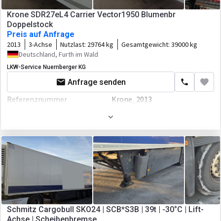
ABS
Krone SDR27eL4 Carrier Vector1950 Blumenbr
Doppelstock
EBS
Preis auf Anfrage
Aufbau
2013
3-Achse
Nutzlast:
29764 kg
Gesamtgewicht:
39000 kg
Deutschland, Furth im Wald
Laderaum-Länge
13400 mm
LKW-Service Nuernberger KG
Laderaum-Breite
2470 mm
Anfrage senden
Laderaum-Höhe
2660 mm
Referenznummer
Krone_2013
Laderaum-Volumen
88 cbm
Erstzulassung
01.09.2013
Anbauteile
Hauptuntersuchung
Neu
Ladebordwand
Breite
2600 mm
Höhe
4000 mm
Fahrgestell/Federung
Federung
luft
Schmitz Cargobull SKO24 | SCB*S3B | 39t | -30°C | Lift-
Achse | Scheibenbremse
Bremse
Scheibenbremse