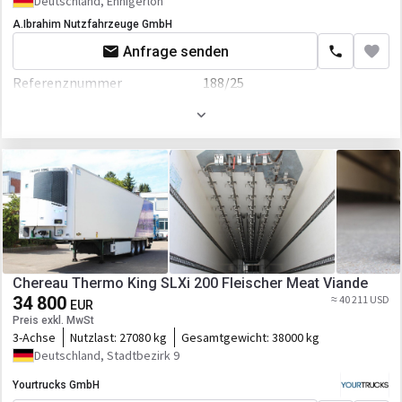
Deutschland, Ennigerloh
A.Ibrahim Nutzfahrzeuge GmbH
Anfrage senden
Referenznummer
188/25
Erstzulassung
01.05.2011
Farbe
Weiß
Chereau Thermo King SLXi 200 Fleischer Meat Viande
34 800
≈ 40 211 USD
EUR
Preis exkl. MwSt
3-Achse
Nutzlast:
27080 kg
Gesamtgewicht:
38000 kg
Deutschland, Stadtbezirk 9
Yourtrucks GmbH