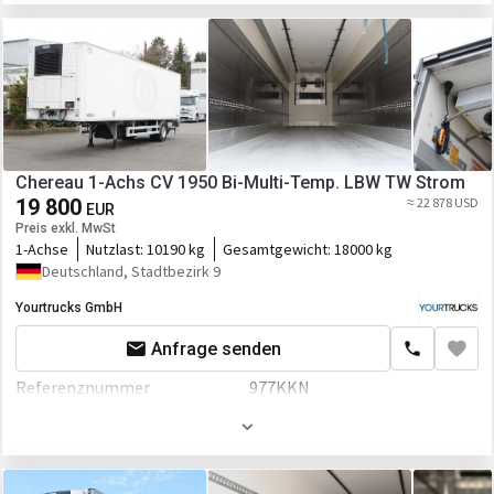
Farbe
Weiß
Ladebordwand
Fahrgestell/Federung
Federung
luft
Bremse
Scheibenbremse
ABS
Chereau 1-Achs CV 1950 Bi-Multi-Temp. LBW TW Strom
19 800
≈ 22 878 USD
EBS
EUR
Preis exkl. MwSt
1-Achse
Nutzlast:
10190 kg
Gesamtgewicht:
18000 kg
ESP - Fahrdynamikregelung
Deutschland, Stadtbezirk 9
Aufbau
Yourtrucks GmbH
Laderaum-Länge
13340 mm
Anfrage senden
Laderaum-Breite
2473 mm
Referenznummer
977KKN
Laderaum-Höhe
2720 mm
Erstzulassung
01.09.2013
Laderaum-Volumen
89 cbm
Farbe
Weiß
Palettenzahl
33