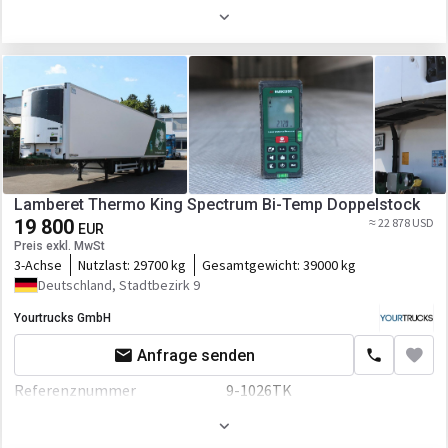
Erstzulassung
01.06.2017
Farbe
Weiß
Fahrgestell/Federung
Federung
luft
Bremse
Scheibenbremse
ABS
Lamberet Thermo King Spectrum Bi-Temp Doppelstock
19 800
≈ 22 878 USD
EBS
EUR
Preis exkl. MwSt
Aufbau
3-Achse
Nutzlast:
29700 kg
Gesamtgewicht:
39000 kg
Deutschland, Stadtbezirk 9
Laderaum-Länge
13400 mm
Yourtrucks GmbH
Laderaum-Breite
2470 mm
Anfrage senden
Laderaum-Höhe
2650 mm
Referenznummer
9-1026TK
Laderaum-Volumen
87 cbm
Erstzulassung
01.06.2016
Anbauteile