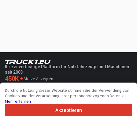
Ihre zuverlässige Plattform für Nutzfahrzeuge und Maschinen
seit 2003
450K +
Aktive Anzeigen
70+
Länder weltweit
Durch die Nutzung dieser Website stimmen Sie der Verwendung von
36
Unterstützte Sprachen
Cookies und der Verarbeitung Ihrer personenbezogenen Daten zu.
Mehr erfahren
4.7/5
Trustpilot
Akzeptieren
Für Händler
Werbung