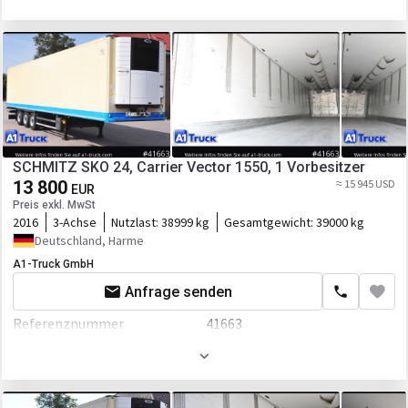
Breite
2600 mm
Höhe
4000 mm
Fahrgestell/Federung
Federung
luft
Bremse
Scheibenbremse
SCHMITZ SKO 24, Carrier Vector 1550, 1 Vorbesitzer
13 800
ABS
≈ 15 945 USD
EUR
Preis exkl. MwSt
EBS
2016
3-Achse
Nutzlast:
38999 kg
Gesamtgewicht:
39000 kg
Deutschland, Harme
Aufbau
A1-Truck GmbH
Laderaum-Länge
13420 mm
Anfrage senden
Laderaum-Breite
2470 mm
Referenznummer
41663
Laderaum-Höhe
2800 mm
Erstzulassung
01.06.2016
Motor/Antrieb