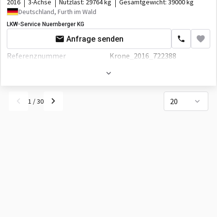
2016
3-Achse
Nutzlast:
29764 kg
Gesamtgewicht:
39000 kg
Deutschland, Furth im Wald
LKW-Service Nuernberger KG
Anfrage senden
Referenznummer
Krone_2016_722388
Erstzulassung
01.08.2016
Hauptuntersuchung
Neu
20
1
/
30
Gewicht
9236 kg
Breite
2600 mm
Höhe
4000 mm
Fahrgestell/Federung
Federung
luft
Bremse
Scheibenbremse
ABS