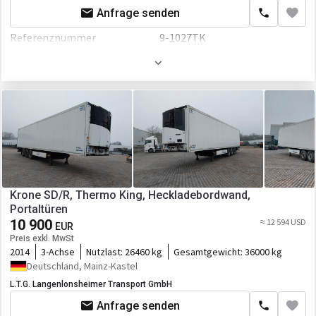
Anfrage senden
Referenznummer
9-1027TK
Erstzulassung
01.05.2017
Farbe
Weiß
Fahrgestell/Federung
Federung
luft
Bremse
Scheibenbremse
ABS
Krone SD/R, Thermo King, Heckladebordwand,
Portaltüren
EBS
10 900
≈ 12 594 USD
EUR
Aufbau
Preis exkl. MwSt
2014
3-Achse
Nutzlast:
26460 kg
Gesamtgewicht:
36000 kg
Laderaum-Länge
13400 mm
Deutschland, Mainz-Kastel
Laderaum-Breite
2480 mm
L.T.G. Langenlonsheimer Transport GmbH
Anfrage senden
Laderaum-Höhe
2620 mm