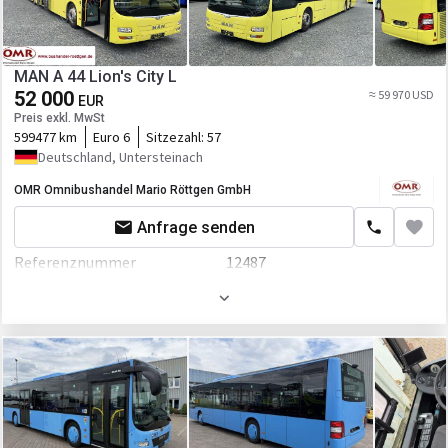
Kabine
Retarder/Intarder
Nebelscheinwerfer
ASR
MAN A 44 Lion's City L
El.Spiegel
52 000
≈ 59 970 USD
Fahrgestell/Federung
EUR
Zentralverriegelung
Preis exkl. MwSt
ABS
599477 km
Euro 6
Sitzezahl:
57
Klimaanlage
Deutschland, Untersteinach
Kabine
OMR Omnibushandel Mario Röttgen GmbH
Heizung
Klimaanlage
Anfrage senden
Tempomat
Heizung
Referenznummer
12487
Radio
Radio
Erstzulassung
07.12.2016
CD
Gesamtgewicht
14922 kg
Länge
14700 mm
Breite
2980 mm
Höhe
2500 mm