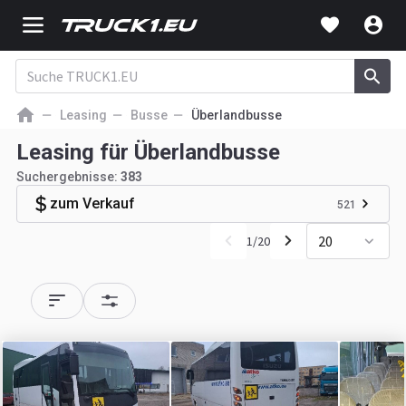
Leasing
Busse
Überlandbusse
Leasing für Überlandbusse
Suchergebnisse:
383
zum Verkauf
521
20
1
/
20