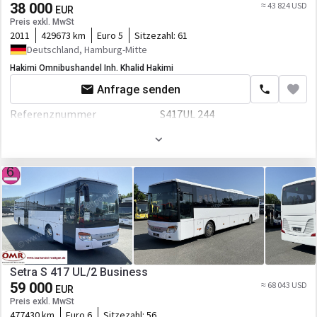
ABS
38 000
≈ 43 824 USD
EUR
Preis exkl. MwSt
Kabine
2011
429673 km
Euro 5
Sitzezahl:
61
Klimaanlage
Deutschland, Hamburg-Mitte
Hakimi Omnibushandel Inh. Khalid Hakimi
Anfrage senden
Referenznummer
S417UL 244
Erstzulassung
01.07.2011
Hauptuntersuchung
11/2026
Farbe
Weiß
Motor/Antrieb
Kraftstoffart
Diesel
Hubraum
11967 ccm
Setra S 417 UL/2 Business
59 000
Leistung
408 P.S.
≈ 68 043 USD
EUR
Preis exkl. MwSt
Getriebe
Automatikgetriebe
477430 km
Euro 6
Sitzezahl:
56