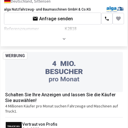
Deutschland, Sittensen
alga Nutzfahrzeug- und Baumaschinen GmbH & Co.KG
Anfrage senden
Referenznummer
K2818
Farbe
Rot
Motor/Antrieb
WERBUNG
Leistung
280 P.S.
Getriebe
Automatikgetriebe
Transmission
Automatikgetriebe
Fahrgestell/Federung
Schalten Sie Ihre Anzeigen und lassen Sie die Käufer
ABS
Sie auswählen!
4 Millionen Käufer pro Monat suchen Fahrzeuge und Maschinen auf
Truck1.
Vertraut von Profis