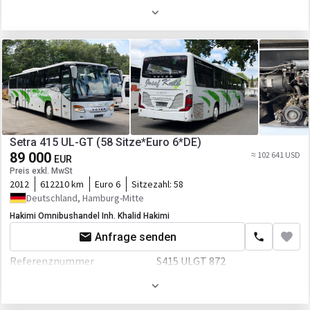
Farbe
Weiß
Radio
Motor/Antrieb
Lautsprecher
Leistung
299 P.S.
Getriebe
Automatikgetriebe
Transmission
Automatikgetriebe
Fahrgestell/Federung
Setra 415 UL-GT (58 Sitze*Euro 6*DE)
ABS
89 000
≈ 102 641 USD
EUR
Preis exkl. MwSt
Kabine
2012
612210 km
Euro 6
Sitzezahl:
58
Klimaanlage
Deutschland, Hamburg-Mitte
Hakimi Omnibushandel Inh. Khalid Hakimi
Anfrage senden
Referenznummer
S415 ULGT 872
Erstzulassung
01.10.2012