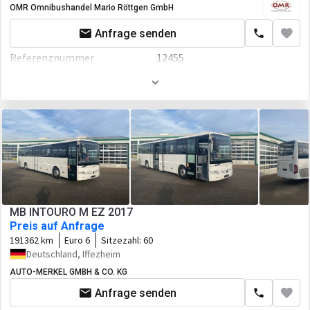
OMR Omnibushandel Mario Röttgen GmbH
Leistung
354 P.S.
Anfrage senden
Getriebe
Automatikgetriebe
Referenznummer
12455
Fahrgestell/Federung
Erstzulassung
29.12.1998
ABS
Gesamtgewicht
11240 kg
ESP - Fahrdynamikregelung
Länge
12000 mm
Kabine
Breite
3250 mm
Nebelscheinwerfer
Höhe
2500 mm
El.Spiegel
Farbe
Weiß
MB INTOURO M EZ 2017
Klimaanlage
Preis auf Anfrage
Motor/Antrieb
191362 km
Euro 6
Sitzezahl:
60
Heizung
Kraftstoffart
Diesel
Deutschland, Iffezheim
Tempomat
AUTO-MERKEL GMBH & CO. KG
Hubraum
11967 ccm
Anfrage senden
Radio
Leistung
250 P.S.