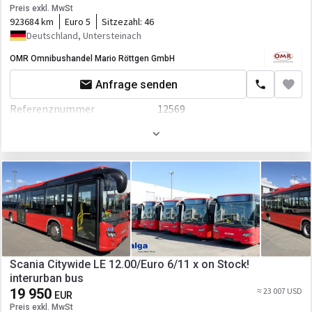
Preis exkl. MwSt
Kraftstoffart
Diesel
923684 km
Euro 5
Sitzezahl:
46
Deutschland, Untersteinach
Hubraum
10677 ccm
OMR Omnibushandel Mario Röttgen GmbH
Leistung
394 P.S.
Anfrage senden
Getriebe
Automatikgetriebe
Referenznummer
12569
Fahrgestell/Federung
Erstzulassung
18.09.2007
ABS
Gesamtgewicht
12100 kg
ESP - Fahrdynamikregelung
Länge
12200 mm
Kabine
Breite
3380 mm
Nebelscheinwerfer
Höhe
2550 mm
El.Spiegel
Farbe
Weiß
Scania Citywide LE 12.00/Euro 6/11 x on Stock!
Zentralverriegelung
interurban bus
Motor/Antrieb
19 950
≈ 23 007 USD
EUR
Klimaanlage
Kraftstoffart
Diesel
Preis exkl. MwSt