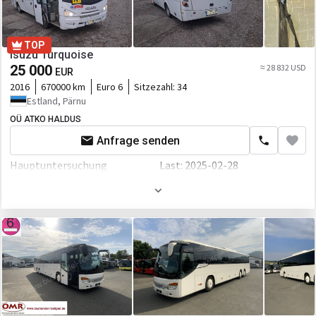
TOP
Isuzu Turquoise
25 000
≈ 28 832 USD
EUR
2016
670000 km
Euro 6
Sitzezahl:
34
Estland, Pärnu
OÜ ATKO HALDUS
Anfrage senden
Hauptuntersuchung
Last: 2025-02-28
Gesamtgewicht
10400 kg
Farbe
Weiß
Motor/Antrieb
Kraftstoffart
Diesel
Hubraum
5193 ccm
Leistung
187 P.S.