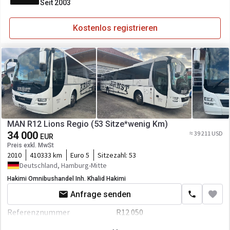
Seit 2003
Kostenlos registrieren
MAN R12 Lions Regio (53 Sitze*wenig Km)
34 000
≈ 39 211 USD
EUR
Preis exkl. MwSt
2010
410333 km
Euro 5
Sitzezahl:
53
Deutschland, Hamburg-Mitte
Hakimi Omnibushandel Inh. Khalid Hakimi
Anfrage senden
Referenznummer
R12 050