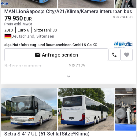
Farbe
Gelb
MAN Lion&apos;s City/A21/Klima/Kamera interurban bus
79 950
≈ 92 204 USD
Motor/Antrieb
EUR
Preis exkl. MwSt
Kraftstoffart
Diesel
2019
Euro 6
Sitzezahl:
39
Deutschland, Sittensen
Hubraum
10518 ccm
alga Nutzfahrzeug- und Baumaschinen GmbH & Co.KG
Leistung
360 P.S.
Anfrage senden
Getriebe
Automatikgetriebe
Referenznummer
SI87125
Fahrgestell/Federung
Farbe
Blau
ABS
Motor/Antrieb
Kabine
Leistung
320 P.S.
Nebelscheinwerfer
Getriebe
Automatikgetriebe
Klimaanlage
Transmission
Automatikgetriebe
Heizung
Fahrgestell/Federung
Setra S 417 UL (61 SchlafSitze*Klima)