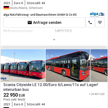
2015
Euro 6
Sitzezahl:
44
Heizung
Hubraum
11967 ccm
Deutschland, Sittensen
Tempomat
Leistung
354 P.S.
alga Nutzfahrzeug- und Baumaschinen GmbH & Co.KG
Anfrage senden
Getriebe
Schaltgetriebe
Radio
Referenznummer
348557416
Fahrgestell/Federung
CD
ABS
Farbe
Rot
Kabine
Motor/Antrieb
Nebelscheinwerfer
Leistung
280 P.S.
Getriebe
Automatikgetriebe
El.Spiegel
Transmission
Automatikgetriebe
Zentralverriegelung
Fahrgestell/Federung
Heizung
Scania Citywide LE 12.00/Euro 6/Lawo/11x auf Lager!
ABS
interurban bus
Radio
22 950
≈ 26 467 USD
EUR
Preis exkl. MwSt
CD
2015
Euro 6
Sitzezahl:
44