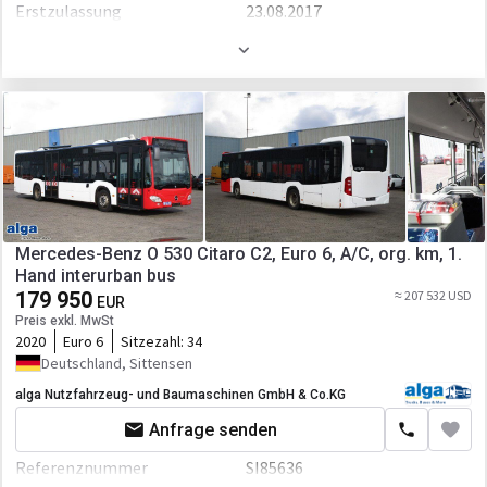
Erstzulassung
23.08.2017
Getriebe
Schaltgetriebe
CD
Motor/Antrieb
Fahrgestell/Federung
MP3
Leistung
299 P.S.
ABS
Motor
Mercedes-Benz
Kabine
Transmission
ZF Ecolife
Хenon Licht
Retarder/Intarder
Heizung
ASR
Mercedes-Benz O 530 Citaro C2, Euro 6, A/C, org. km, 1.
Radio
Hand interurban bus
Fahrgestell/Federung
179 950
≈ 207 532 USD
EUR
ABS
Preis exkl. MwSt
2020
Euro 6
Sitzezahl:
34
Kabine
Deutschland, Sittensen
Klimaanlage
alga Nutzfahrzeug- und Baumaschinen GmbH & Co.KG
Anfrage senden
Heizung
Referenznummer
SI85636
Sicherheitsgurt