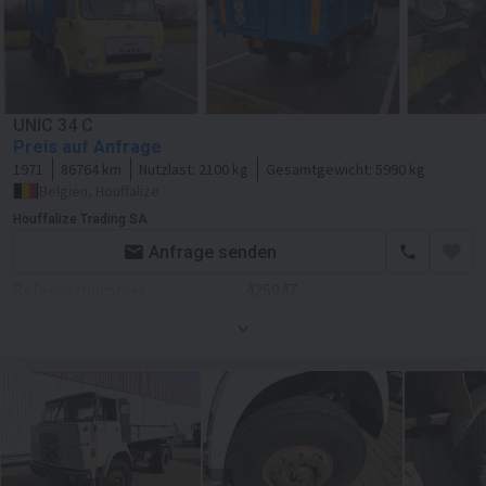
UNIC 34 C
Preis auf Anfrage
1971
86764 km
Nutzlast:
2100 kg
Gesamtgewicht:
5990 kg
Belgien, Houffalize
Houffalize Trading SA
Anfrage senden
Referenznummer
425947
Erstzulassung
01.07.1971
Leergewicht
3890 kg
Motor/Antrieb
Kraftstoffart
Diesel
Getriebe
Schaltgetriebe