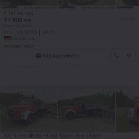
Transmission
Schaltgetriebe
F 161 AK 4x4
11 900
≈ 13 710 USD
EUR
Preis exkl. MwSt
1971
291200 km
240 P.S.
Deutschland, -
Gassmann GmbH
Anfrage senden
Referenznummer
2332
Erstzulassung
01.12.1971
Farbe
Grau
Motor/Antrieb
Kraftstoffart
Diesel
Hubraum
11863 ccm
Getriebe
Schaltgetriebe
971 Volvo NB 86-38 6x2 Tipper. Rep. object.