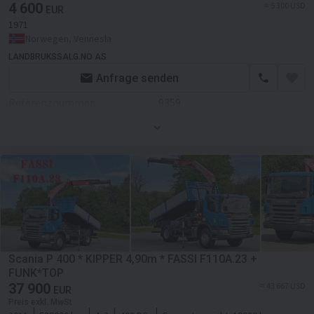
Fahrgestell/Federung
4 600
≈ 5 300 USD
EUR
1971
Allradantrieb
Norwegen, Vennesla
Anhängerkupplung
LANDBRUKSSALG.NO AS
Anfrage senden
Zusätzlich
Referenznummer
Oldtimer
9359
Scania P 400 * KIPPER 4,90m * FASSI F110A.23 +
FUNK*TOP
37 900
≈ 43 667 USD
EUR
Preis exkl. MwSt