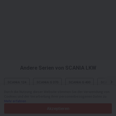
Andere Serien von SCANIA LKW
SCANIA 124
SCANIA G 370
SCANIA G 400
SCANIA G
Durch die Nutzung dieser Website stimmen Sie der Verwendung von
Cookies und der Verarbeitung Ihrer personenbezogenen Daten zu.
Mehr erfahren
Ihre zuverlässige Plattform für Nutzfahrzeuge und Maschinen
Akzeptieren
seit 2003
450K +
Aktive Anzeigen