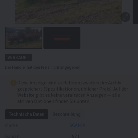
Anhängerkupplung
Aufbau
Laderaum-Länge
4900 mm
Laderaum-Breite
2450 mm
Laderaum-Höhe
600 mm
Kabine
VERKAUFT
Zentralverriegelung
Der Händler hat den Preis nicht angegeben.
Bordcomputer
Diese Anzeige wird zu Referenzzwecken im Archiv
gespeichert (Spezifikationen, üblicher Preis). Auf der
Zusätzlich
Website gibt es keine veralteten Anzeigen — alle
Tachograph
aktiven Optionen finden Sie unten.
Anbauteile
Technische Daten
Beschreibung
Ladekran
Marke
SCANIA
Ladekran
Fassi
Baujahr
1971