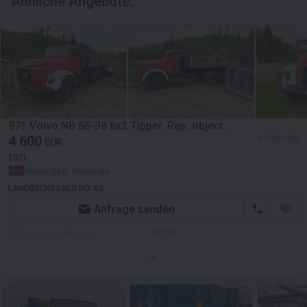
Ähnliche Angebote:
971 Volvo NB 86-38 6x2 Tipper. Rep. object.
4 600
≈ 5 300 USD
EUR
1971
Norwegen, Vennesla
LANDBRUKSSALG.NO AS
Anfrage senden
Referenznummer
9359