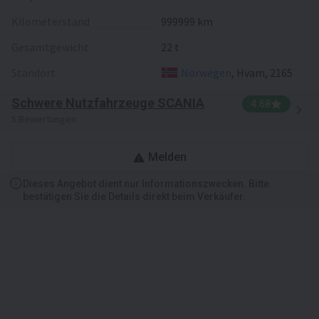
Anbaugeräte
Engine brakes, Central lock,
Kilometerstand
999999 km
Board computer, Air
suspension seats,
Gesamtgewicht
22 t
Tachograph, Trailer coupling,
Standort
Norwegen
, Hvam, 2165
Crane, Crane: Fassi
Schwere Nutzfahrzeuge SCANIA
4.68
5 Bewertungen
Melden
Dieses Angebot dient nur Informationszwecken. Bitte
bestätigen Sie die Details direkt beim Verkäufer.