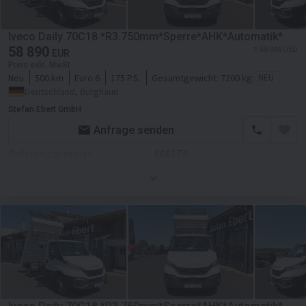
Getriebe
Schaltgetriebe
Transmission
Schaltgetriebe
Iveco Daily 70C18 *R3.750mm*Sperre*AHK*Automatik*
Fahrgestell/Federung
58 890
≈ 68 046 USD
EUR
Preis exkl. MwSt
ABS
Neu
500 km
Euro 6
175 P.S.
Gesamtgewicht:
7200 kg
NEU
Deutschland, Burghaun
Aufbau
Stefan Ebert GmbH
Laderaum-Länge
32500 mm
Anfrage senden
Laderaum-Breite
23700 mm
Referenznummer
666174
Kabine
Zustand
Neues
Kabinenart
Doppelkabine
Farbe
Weiß
Zentralverriegelung
Motor/Antrieb
Klimaanlage
Hubraum
2998 ccm
Servolenkung
Getriebe
Automatikgetriebe
Transmission
Automatikgetriebe