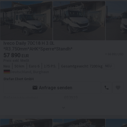
Farbe
Weiß
Motor/Antrieb
Hubraum
2998 ccm
Getriebe
Schaltgetriebe
Transmission
Schaltgetriebe
Iveco Daily 70C18 H 3.0L
Fahrgestell/Federung
*R3.750mm*AHK*Sperre*Standh*
57 890
≈ 66 891 USD
EUR
ABS
Preis exkl. MwSt
Neu
50 km
Euro 6
175 P.S.
Gesamtgewicht:
7200 kg
NEU
Kabine
Deutschland, Burghaun
Zentralverriegelung
Stefan Ebert GmbH
Klimaanlage
Anfrage senden
Referenznummer
693919
Servolenkung
Zustand
Neues
Farbe
Weiß