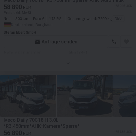
Iveco Daily 70C18 *R3.750mm*Sperre*AHK*Automatik*
Fahrgestell/Federung
58 890
≈ 68 046 USD
EUR
Preis exkl. MwSt
ABS
Neu
500 km
Euro 6
175 P.S.
Gesamtgewicht:
7200 kg
NEU
Deutschland, Burghaun
Aufbau
Stefan Ebert GmbH
Laderaum-Länge
40000 mm
Anfrage senden
Laderaum-Breite
22000 mm
Referenznummer
666174-1
Laderaum-Höhe
3500 mm
Zustand
Neues
Kabine
Farbe
Weiß
Zentralverriegelung
Motor/Antrieb
Klimaanlage
Hubraum
2998 ccm
Servolenkung
Getriebe
Automatikgetriebe
Transmission
Automatikgetriebe
Iveco Daily 70C18 H 3.0L
Fahrgestell/Federung
*R3.450mm*AHK*Kamera*Sperre*
56 890
≈ 65 735 USD
EUR
ABS