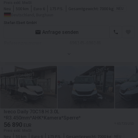
Preis exkl. MwSt
Neu
500 km
Euro 6
175 P.S.
Gesamtgewicht:
7000 kg
NEU
Aufbau
Deutschland, Burghaun
Laderaum-Länge
40000 mm
Stefan Ebert GmbH
Laderaum-Breite
22000 mm
Anfrage senden
Laderaum-Höhe
3500 mm
Referenznummer
696145-696146
Kabine
Zustand
Neues
Zentralverriegelung
Farbe
Weiß
Klimaanlage
Motor/Antrieb
Hubraum
2998 ccm
Servolenkung
Getriebe
Schaltgetriebe
Transmission
Schaltgetriebe
Iveco Daily 70C18 H 3.0L
Fahrgestell/Federung
*R3.450mm*AHK*Kamera*Sperre*
56 890
≈ 65 735 USD
EUR
ABS
Preis exkl. MwSt
Neu
50 km
Euro 6
175 P.S.
Gesamtgewicht:
7000 kg
NEU
Aufbau