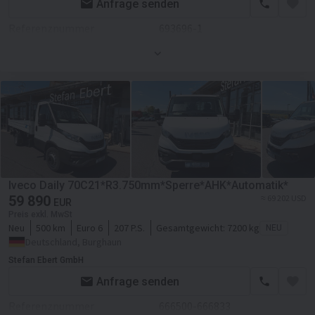
Laderaum-Breite
22000 mm
Anfrage senden
Laderaum-Höhe
3800 mm
Referenznummer
693696-1
Kabine
Zustand
Neues
Zentralverriegelung
Farbe
Weiß
Klimaanlage
Motor/Antrieb
Hubraum
2998 ccm
Servolenkung
Getriebe
Schaltgetriebe
Transmission
Schaltgetriebe
Iveco Daily 70C21*R3.750mm*Sperre*AHK*Automatik*
Fahrgestell/Federung
59 890
≈ 69 202 USD
EUR
Preis exkl. MwSt
ABS
Neu
500 km
Euro 6
207 P.S.
Gesamtgewicht:
7200 kg
NEU
Deutschland, Burghaun
Aufbau
Stefan Ebert GmbH
Laderaum-Länge
36000 mm
Anfrage senden
Laderaum-Breite
23700 mm
Referenznummer
666500-666833