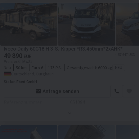
Farbe
Weiß
Zentralverriegelung
Motor/Antrieb
Klimaanlage
Hubraum
2998 ccm
Servolenkung
Getriebe
Automatikgetriebe
Transmission
Automatikgetriebe
Iveco Daily 60C18 H 3-S.-Kipper *R3.450mm*2xAHK*
Fahrgestell/Federung
49 890
≈ 57 647 USD
EUR
Preis exkl. MwSt
ABS
Neu
50 km
Euro 6
175 P.S.
Gesamtgewicht:
6000 kg
NEU
Deutschland, Burghaun
Aufbau
Stefan Ebert GmbH
Laderaum-Länge
40000 mm
Anfrage senden
Laderaum-Breite
22000 mm
Referenznummer
651094
Laderaum-Höhe
3500 mm
Zustand
Neues
Kabine
Farbe
Weiß
Zentralverriegelung
Motor/Antrieb