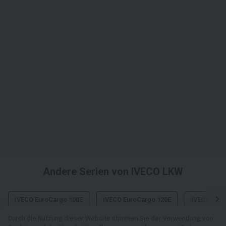
Andere Serien von IVECO LKW
IVECO EuroCargo 100E
IVECO EuroCargo 120E
IVECO Euro
Durch die Nutzung dieser Website stimmen Sie der Verwendung von