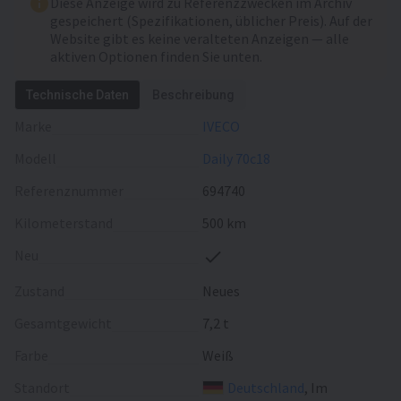
Diese Anzeige wird zu Referenzzwecken im Archiv
Klimaanlage
gespeichert (Spezifikationen, üblicher Preis). Auf der
Ladekran
Website gibt es keine veralteten Anzeigen — alle
Sitzezahl
2
aktiven Optionen finden Sie unten.
Technische Daten
Beschreibung
Marke
IVECO
Modell
Daily 70c18
Referenznummer
694740
Kilometerstand
500 km
Neu
Zustand
Neues
Gesamtgewicht
7,2 t
Farbe
Weiß
Standort
Deutschland
, Im