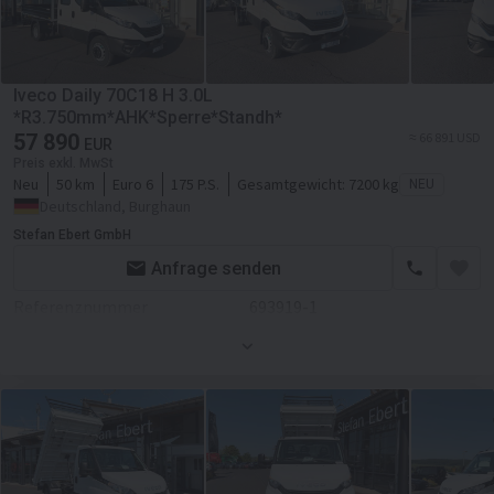
Servolenkung
Getriebe
Schaltgetriebe
Transmission
Schaltgetriebe
Iveco Daily 70C18 H 3.0L
Fahrgestell/Federung
*R3.750mm*AHK*Sperre*Standh*
57 890
≈ 66 891 USD
EUR
ABS
Preis exkl. MwSt
Neu
50 km
Euro 6
175 P.S.
Gesamtgewicht:
7200 kg
NEU
Kabine
Deutschland, Burghaun
Kabinenart
Doppelkabine
Stefan Ebert GmbH
Zentralverriegelung
Anfrage senden
Referenznummer
693919-1
Klimaanlage
Zustand
Neues
Servolenkung
Farbe
Weiß
Motor/Antrieb
Hubraum
2998 ccm