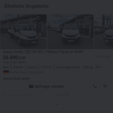
Ähnliche Angebote:
Iveco Daily 70C18 *R3.750mm*Sperre*AHK*
56 890
≈ 65 735 USD
EUR
Preis exkl. MwSt
Neu
500 km
Euro 6
175 P.S.
Gesamtgewicht:
7200 kg
NEU
Deutschland, Burghaun
Stefan Ebert GmbH
Anfrage senden
Referenznummer
694740
Zustand
Neues