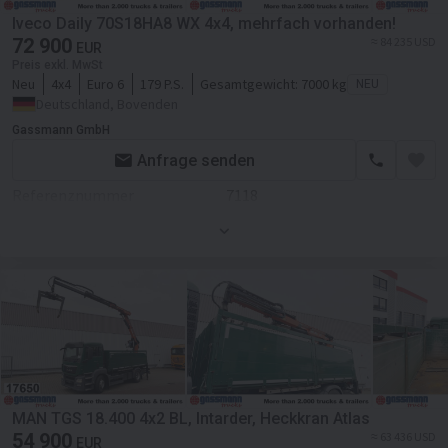
Sitzheizung
Farbe
Grün
Iveco Daily 70S18HA8 WX 4x4, mehrfach vorhanden!
Lautsprecher
72 900
≈ 84 235 USD
Motor/Antrieb
EUR
Preis exkl. MwSt
Differentialsperre
Bordcomputer
Neu
4x4
Euro 6
179 P.S.
Gesamtgewicht:
7000 kg
NEU
Deutschland, Bovenden
Zusätzlich
Getriebe
Schaltgetriebe
Gassmann GmbH
Wegfahrsperre
Fahrgestell/Federung
Anfrage senden
Federung
blatt
Referenznummer
7118
Achsanzahl
2-Achse
Farbe
Weiß
Achsen Marke
AP
Motor/Antrieb
Allradantrieb
Kraftstoffart
Diesel
Hubraum
2998 ccm
Radstand
3800 mm
Getriebe
Automatikgetriebe
ABS
Fahrgestell/Federung
Fronträder
385/65 R 22,5
MAN TGS 18.400 4x2 BL, Intarder, Heckkran Atlas
Achsanzahl
2-Achse
54 900
≈ 63 436 USD
Hinterräder
315/80 R 22,5
EUR