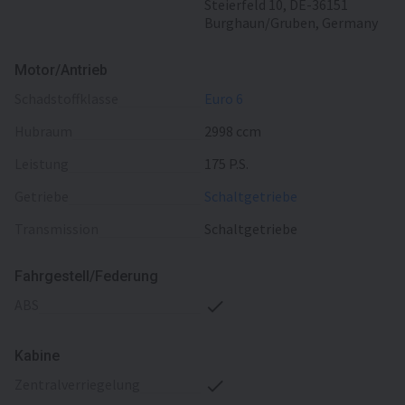
Steierfeld 10, DE-36151
Burghaun/Gruben, Germany
Motor/Antrieb
Schadstoffklasse
Euro 6
Hubraum
2998 ccm
Leistung
175 P.S.
Getriebe
Schaltgetriebe
Transmission
Schaltgetriebe
Fahrgestell/Federung
ABS
Kabine
Zentralverriegelung