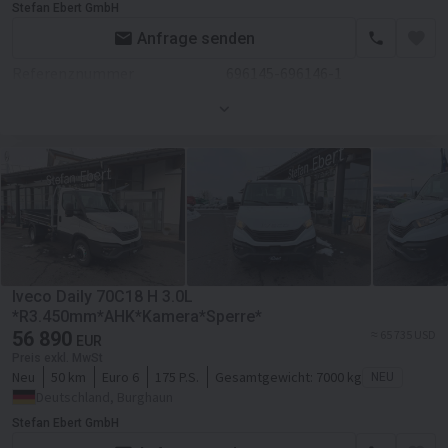
Stefan Ebert GmbH
Laderaum-Breite
23700 mm
Anfrage senden
Kabine
Referenznummer
696145-696146-1
Zentralverriegelung
Zustand
Neues
Klimaanlage
Farbe
Weiß
Motor/Antrieb
Servolenkung
Hubraum
2998 ccm
Getriebe
Schaltgetriebe
Transmission
Schaltgetriebe
Iveco Daily 70C18 H 3.0L
Fahrgestell/Federung
*R3.450mm*AHK*Kamera*Sperre*
56 890
≈ 65 735 USD
EUR
ABS
Preis exkl. MwSt
Neu
50 km
Euro 6
175 P.S.
Gesamtgewicht:
7000 kg
NEU
Aufbau
Deutschland, Burghaun
Laderaum-Länge
36500 mm
Stefan Ebert GmbH