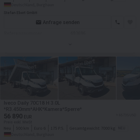
Deutschland, Burghaun
Laderaum-Länge
36500 mm
Stefan Ebert GmbH
Laderaum-Breite
22000 mm
Anfrage senden
Laderaum-Höhe
3800 mm
Referenznummer
693696
Kabine
Zustand
Neues
Zentralverriegelung
Farbe
Weiß
Klimaanlage
Motor/Antrieb
Hubraum
2998 ccm
Servolenkung
Getriebe
Schaltgetriebe
Transmission
Schaltgetriebe
Iveco Daily 70C18 H 3.0L
Fahrgestell/Federung
*R3.450mm*AHK*Kamera*Sperre*
56 890
≈ 65 735 USD
EUR
ABS
Preis exkl. MwSt
Neu
500 km
Euro 6
175 P.S.
Gesamtgewicht:
7000 kg
NEU
Aufbau
Deutschland, Burghaun
Laderaum-Länge
36000 mm