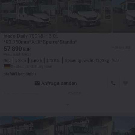
Motor/Antrieb
Hubraum
2998 ccm
Getriebe
Schaltgetriebe
Transmission
Schaltgetriebe
Iveco Daily 70C18 H 3.0L
Fahrgestell/Federung
*R3.750mm*AHK*Sperre*Standh*
57 890
≈ 66 891 USD
EUR
ABS
Preis exkl. MwSt
Neu
50 km
Euro 6
175 P.S.
Gesamtgewicht:
7200 kg
NEU
Aufbau
Deutschland, Burghaun
Laderaum-Länge
32500 mm
Stefan Ebert GmbH
Laderaum-Breite
23700 mm
Anfrage senden
Kabine
Referenznummer
696745
Kabinenart
Doppelkabine
Zustand
Neues
Zentralverriegelung
Farbe
Weiß
Klimaanlage
Motor/Antrieb
Hubraum
2998 ccm