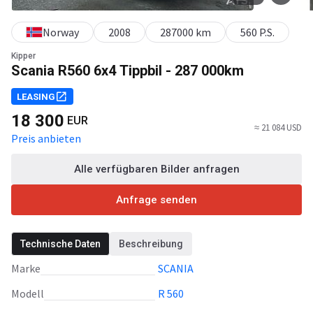
Norway
2008
287000 km
560 P.S.
Kipper
Scania R560 6x4 Tippbil - 287 000km
LEASING
18 300
EUR
≈ 21 084 USD
Preis anbieten
Alle verfügbaren Bilder anfragen
Anfrage senden
Technische Daten
Beschreibung
Marke
SCANIA
Modell
R 560