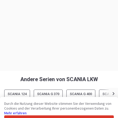
Andere Serien von SCANIA LKW
SCANIA 124
SCANIA G 370
SCANIA G 400
SCANIA G
Durch die Nutzung dieser Website stimmen Sie der Verwendung von
Cookies und der Verarbeitung Ihrer personenbezogenen Daten zu.
Mehr erfahren
Ihre zuverlässige Plattform für Nutzfahrzeuge und Maschinen