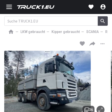
LKW gebraucht
Kipper gebraucht
SCANIA
R
18 300
EUR
KIPPER
Scania R560 6x4 Tippbil - 287 000km
36