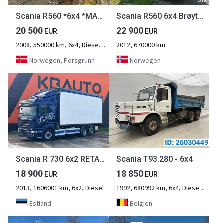
Scania R560 *6x4 *MANUAL *BIG AXLES *RETARDER *ALL STEEL
Scania R560 6x4 Brøyterigget Tippbil
20 500
22 900
EUR
EUR
2008, 550000 km, 6x4, Diesel, 3-Achse
2012, 670000 km
Norwegen, Porsgrunn
Norwegen
Scania R 730 6x2 RETARDER
Scania T93.280 - 6x4
18 900
18 850
EUR
EUR
2013, 1606001 km, 6x2, Diesel
1992, 680992 km, 6x4, Diesel, 3-Achse
Estland
Belgien