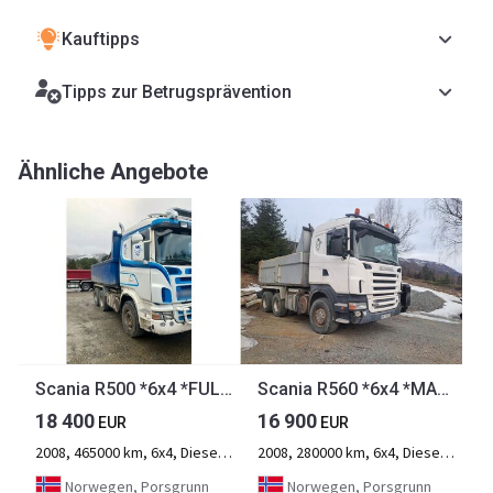
Kauftipps
Tipps zur Betrugsprävention
Ähnliche Angebote
Scania R500 *6x4 *FULL STEEL *MANUAL *VBG *RETARDER
Scania R560 *6x4 *MANUAL *BIG AXLES *STEEL/STEEL *RETARDER
18 400
16 900
EUR
EUR
2008, 465000 km, 6x4, Diesel, 3-Achse
2008, 280000 km, 6x4, Diesel, 3-Achse
Norwegen, Porsgrunn
Norwegen, Porsgrunn