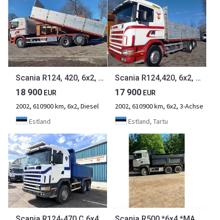
Scania R124, 420, 6x2, PALFINGER
Scania R124,420, 6x2, TIPPER+CRANE PALFINGER
18 900
17 900
EUR
EUR
2002, 610900 km, 6x2, Diesel
2002, 610900 km, 6x2, 3-Achse
Estland
Estland, Tartu
Scania R124-470 C 6x4 FULL STEEL KIPPER (MANUAL GEARBOX / FULL STEEL SUSPENSION / REDUCTION AXLES / AIRCONDITIONING / ETC.)
Scania R500 *6x4 *MANUAL *HUB REDUCTION *FULL STEEL *VBG