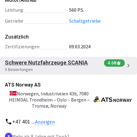
Motor/Antrieb
Leistung
560 P.S.
Getriebe
Schaltgetriebe
Zusätzlich
Zertifizierungen
09.03.2024
Schwere Nutzfahrzeuge SCANIA
4.68
5 Bewertungen
ATS Norway AS
Norwegen
, Industriveien 43b, 7080
HEIMDAL Trondheim – Oslo – Bergen –
Tromsø, Norway
+47 401 ...
Anzeigen
Mehr als 8 Jahre mit Truck1
8