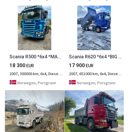
Scania R500 *6x4 *MANUAL *BIG AXLES *FULL STEEL
Scania R620 *6x4 *BIG AXLES *RETARDER
18 300
17 900
EUR
EUR
2007, 300000 km, 6x4, Diesel, 3-Achse
2007, 651000 km, 6x4, Diesel, 3-Achse
Norwegen, Porsgrunn
Norwegen, Porsgrunn