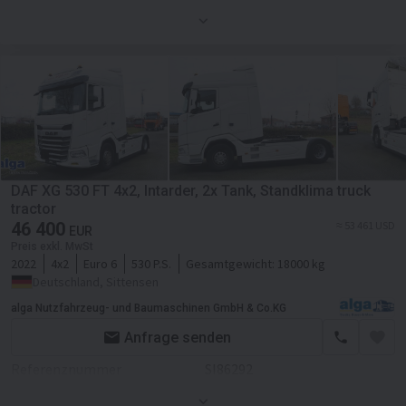
Erstzulassung
04.08.2022
Allradantrieb
Länge
6,4 m
ABS
Breite
2,6 m
ESP - Fahrdynamikregelung
Höhe
4 m
Kabine
Farbe
Weiß
Kabinenart
Fernverkehr
Motor/Antrieb
DAF XG 530 FT 4x2, Intarder, 2x Tank, Standklima truck
Klimaanlage
tractor
Kraftstoffart
Diesel
46 400
≈ 53 461 USD
Tempomat
EUR
Getriebe
Automatikgetriebe
Preis exkl. MwSt
2022
4x2
Euro 6
530 P.S.
Gesamtgewicht:
18000 kg
Navigationssystem
Transmission
Automatikgetriebe
Deutschland, Sittensen
Retarder/Intarder
alga Nutzfahrzeug- und Baumaschinen GmbH & Co.KG
Anfrage senden
Fahrgestell/Federung
Federung
luft
Referenznummer
SI86292
Vorderachsfederung
Farbe
Weiß