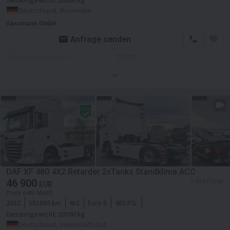
Gesamtgewicht:
26000 kg
Kabine
Deutschland, Bovenden
Kabinenart
Fernverkehr
Kabinenart
Fernverkehr
Gassmann GmbH
Nebelscheinwerfer
Klimaanlage
Anfrage senden
El.Fensterheber
Referenznummer
17731
Liegezahl
1
El.Spiegel
Erstzulassung
01.01.2019
Zentralverriegelung
Hauptuntersuchung
01.2027
Klimaanlage
Hydraulik
Standheizung
Farbe
Blau
Motor/Antrieb
Tempomat
Kraftstoffart
Diesel
DAF XF 480 4X2 Retarder 2xTanks Standklima ACC
Servolenkung
46 900
≈ 54 037 USD
Hubraum
12419 ccm
EUR
Sitzezahl
2
Preis exkl. MwSt
Getriebe
Automatikgetriebe
2022
551886 km
4x2
Euro 6
480 P.S.
Liegezahl
1
Gesamtgewicht:
20500 kg
Retarder/Intarder
Deutschland, Innenstadt-Ost