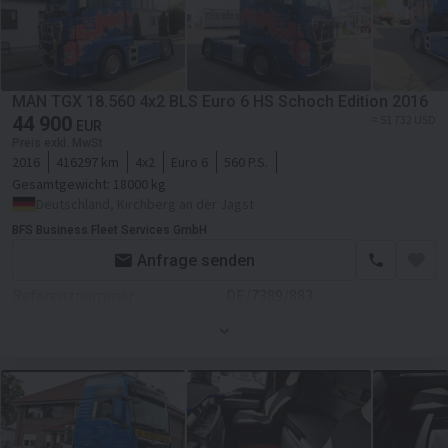
Getriebe
Automatikgetriebe
Fahrgestell/Federung
Achsanzahl
2-Achse
MAN TGX 18.560 4x2 BLS Euro 6 HS Schoch Edition 2016
ESP - Fahrdynamikregelung
44 900
≈ 51 732 USD
EUR
Preis exkl. MwSt
Kabine
2016
416297 km
4x2
Euro 6
560 P.S.
Kabinenart
Fernverkehr
Gesamtgewicht:
18000 kg
Deutschland, Kirchberg an der Jagst
Klimaanlage
BFS Business Fleet Services GmbH
Standheizung
Anfrage senden
Referenznummer
DE/7389/883
Navigationssystem
Erstzulassung
01.03.2016
Hauptuntersuchung
01/2025
Farbe
Blau
Motor/Antrieb