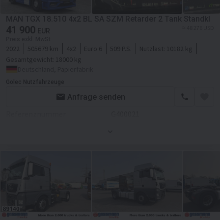
Transmission
Automatikgetriebe
MAN TGX 18.510 4x2 BL SA SZM Retarder 2 Tank Standkl
41 900
Retarder/Intarder
≈ 48 276 USD
EUR
Preis exkl. MwSt
Fahrgestell/Federung
2022
505679 km
4x2
Euro 6
509 P.S.
Nutzlast:
10182 kg
Gesamtgewicht:
18000 kg
Federung
luft
Deutschland, Papierfabrik
Vorderachsfederung
Golec Nutzfahrzeuge
Anfrage senden
Achsanzahl
2-Achse
Referenznummer
G400021
Radstand
3800 mm
Erstzulassung
01.02.2022
Bremse
Scheibenbremse
Hauptuntersuchung
New MOT, 08.2028
Fronträder
315/70R22.5, 50%
Betriebsstunden
1 Std.
Hinterräder
315/70R22.5, 50%
Motor/Antrieb
Kraftstofftank
765L
Kraftstoffart
Diesel
Kabine
Hubraum
12419 ccm
Kabinenmodell
XF