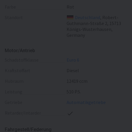
Farbe
Rot
Standort
Deutschland
, Robert-
Guthmann-Straße 2, 15713
Königs-Wusterhausen,
Germany
Motor/Antrieb
Schadstoffklasse
Euro 6
Kraftstoffart
Diesel
Hubraum
12419 ccm
Leistung
510 P.S.
Getriebe
Automatikgetriebe
Retarder/Intarder
Fahrgestell/Federung