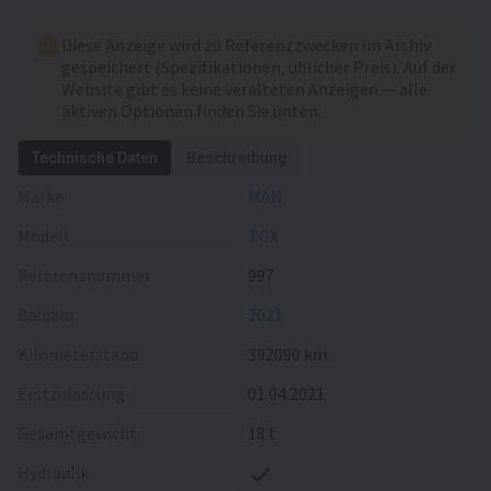
Tempomat
Bordcomputer
Diese Anzeige wird zu Referenzzwecken im Archiv
Sitzezahl
2
gespeichert (Spezifikationen, üblicher Preis). Auf der
Liegezahl
1
Website gibt es keine veralteten Anzeigen — alle
aktiven Optionen finden Sie unten.
Zusätzlich
Scheckheft
Technische Daten
Beschreibung
Marke
MAN
Anzahl der Vorbesitzer
1
Modell
TGX
Referenznummer
997
Baujahr
2021
Kilometerstand
392090 km
Erstzulassung
01.04.2021
Gesamtgewicht
18 t
Hydraulik