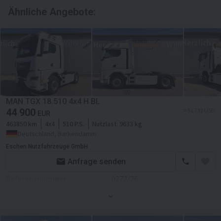
Ähnliche Angebote:
MAN TGX 18.510 4x4 H BL
44 900
≈ 51 732 USD
EUR
463850 km
4x4
510 P.S.
Nutzlast:
9633 kg
Deutschland, Barkendamm
Eschen Nutzfahrzeuge GmbH
Anfrage senden
Referenznummer
0272/26
Erstzulassung
01.03.2021
Leergewicht
8367 kg