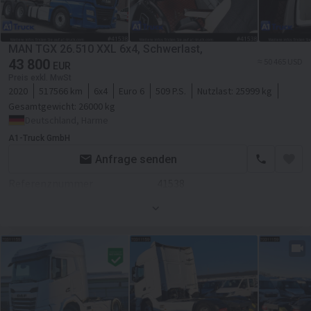
Kraftstoffart
Diesel
Getriebe
Automatikgetriebe
MAN TGX 26.510 XXL 6x4, Schwerlast,
Fahrgestell/Federung
43 800
≈ 50 465 USD
EUR
Preis exkl. MwSt
Achsanzahl
2-Achse
2020
517566 km
6x4
Euro 6
509 P.S.
Nutzlast:
25999 kg
Gesamtgewicht:
26000 kg
ABS
Deutschland, Harme
ESP - Fahrdynamikregelung
A1-Truck GmbH
Anfrage senden
Kabine
Kabinenart
Fernverkehr
Referenznummer
41538
Klimaanlage
Erstzulassung
01.01.2021
Betriebsstunden
517566 Std.
Standheizung
Farbe
Blau
Navigationssystem
Motor/Antrieb
Kraftstoffart
Diesel