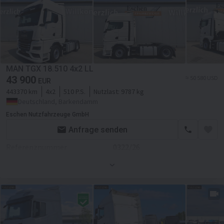
Fahrgestell/Federung
Federung
blatt/luft
Achsanzahl
2-Achse
Allradantrieb
MAN TGX 18.510 4x2 LL
43 900
≈ 50 580 USD
ABS
EUR
443370 km
4x2
510 P.S.
Nutzlast:
9787 kg
Kabine
Deutschland, Barkendamm
Standheizung
Eschen Nutzfahrzeuge GmbH
Anfrage senden
Navigationssystem
Referenznummer
0322/26
Erstzulassung
01.09.2022
Leergewicht
8213 kg
Fahrgestell/Federung
Federung
luft