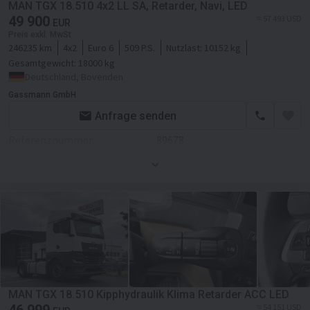
MAN TGX 18.510 4x2 LL SA, Retarder, Navi, LED
Schiebetür
49 900
Kraftstoffart
Diesel
≈ 57 493 USD
EUR
Preis exkl. MwSt
Nebelscheinwerfer
Getriebe
Automatikgetriebe
246235 km
4x2
Euro 6
509 P.S.
Nutzlast:
10152 kg
Gesamtgewicht:
18000 kg
El.Fensterheber
Transmission
Automatikgetriebe
Deutschland, Bovenden
El.Spiegel
Retarder/Intarder
Gassmann GmbH
Anfrage senden
Fahrgestell/Federung
Klimaanlage
Referenznummer
89678
Federung
luft
Standheizung
Erstzulassung
01.06.2021
Vorderachsfederung
Tempomat
Motor/Antrieb
Achsanzahl
2-Achse
Liegezahl
1
Kraftstoffart
Diesel
Radstand
3800 mm
Sitzheizung
Hubraum
12419 ccm
Bremse
Scheibenbremse
Schlafplätze
Getriebe
Automatikgetriebe
Fronträder
315/70R22.5, Links außen:
40%, Rechts außen: 30%
Retarder/Intarder
Bluetooth
MAN TGX 18.510 Kipphydraulik Klima Retarder ACC LED
Hinterräder
315/70R22.5, 40%
≈ 54 151 USD