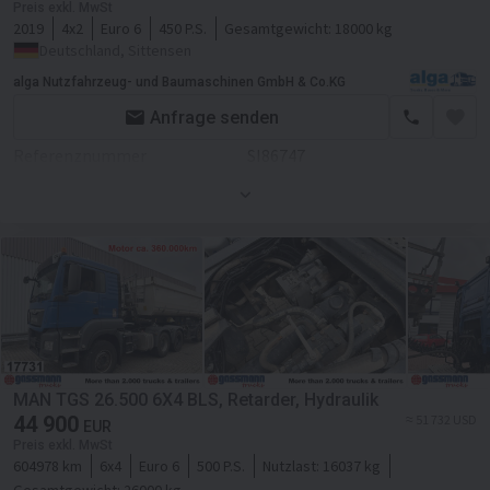
ASR
Preis exkl. MwSt
2019
4x2
Euro 6
450 P.S.
Gesamtgewicht:
18000 kg
Tempomat
Fahrgestell/Federung
Deutschland, Sittensen
Federung
luft
Sitzezahl
2
alga Nutzfahrzeug- und Baumaschinen GmbH & Co.KG
Anfrage senden
Achsanzahl
3-Achse
Sitzheizung
Referenznummer
SI86747
Zentralschmierung
Farbe
Weiß
ABS
Motor/Antrieb
Anhängerkupplung
Getriebe
Automatikgetriebe
Aufbau
Transmission
Automatikgetriebe
Laderaum-Länge
3800 mm
Fahrgestell/Federung
Laderaum-Breite
2440 mm
Achsanzahl
2-Achse
Laderaum-Höhe
600 mm
MAN TGS 26.500 6X4 BLS, Retarder, Hydraulik
ABS
44 900
≈ 51 732 USD
EUR
Kabine
Preis exkl. MwSt
EBS
604978 km
6x4
Euro 6
500 P.S.
Nutzlast:
16037 kg
Kabine