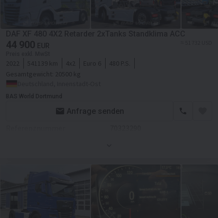
Achsanzahl
2-Achse
ABS
DAF XF 480 4X2 Retarder 2xTanks Standklima ACC
44 900
≈ 51 732 USD
EBS
EUR
Preis exkl. MwSt
Kabine
2022
541139 km
4x2
Euro 6
480 P.S.
Gesamtgewicht:
20500 kg
Standheizung
Deutschland, Innenstadt-Ost
BAS World Dortmund
Navigationssystem
Anfrage senden
Referenznummer
70323290
Erstzulassung
21.06.2022
Farbe
Weiß
Motor/Antrieb
Kraftstoffart
Diesel
Getriebe
Automatikgetriebe