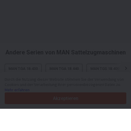
Andere Serien von MAN Sattelzugmaschinen
MAN TGA 18.430
MAN TGA 18.440
MAN TGS 18.400
Durch die Nutzung dieser Website stimmen Sie der Verwendung von
Cookies und der Verarbeitung Ihrer personenbezogenen Daten zu.
Mehr erfahren
Ihre zuverlässige Plattform für Nutzfahrzeuge und Maschinen
Akzeptieren
seit 2003
450K +
Aktive Anzeigen
70+
Länder weltweit
36
Unterstützte Sprachen
4.7/5