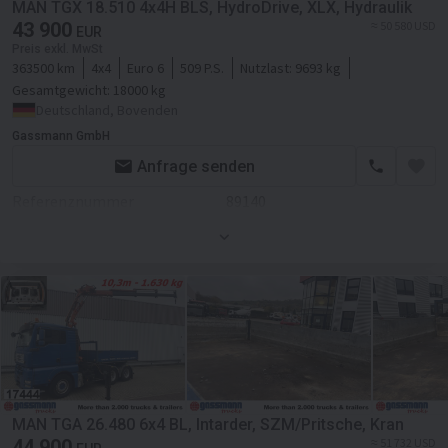
MAN TGX 18.510 4x4H BLS, HydroDrive, XLX, Hydraulik
43 900
Getriebe
Automatikgetriebe
≈ 50 580 USD
EUR
Klimaanlage
Preis exkl. MwSt
Retarder/Intarder
363500 km
4x4
Euro 6
509 P.S.
Nutzlast:
9693 kg
Standheizung
Gesamtgewicht:
18000 kg
Fahrgestell/Federung
Deutschland, Bovenden
Tempomat
Federung
luft
Gassmann GmbH
Liegezahl
2
Anfrage senden
Achsanzahl
2-Achse
Sitzheizung
Referenznummer
89140
ABS
Radio
Erstzulassung
01.06.2020
Fahrgestell Seitenspoiler
Zusätzlich
Hydraulik
Kabine
Tachograph
Motor/Antrieb
Dachspoiler
Kraftstoffart
Diesel
Seitenspoiler
Hubraum
12419 ccm
Klimaanlage
Getriebe
Automatikgetriebe
MAN TGA 26.480 6x4 BL, Intarder, SZM/Pritsche, Kran
Standheizung
44 900
≈ 51 732 USD