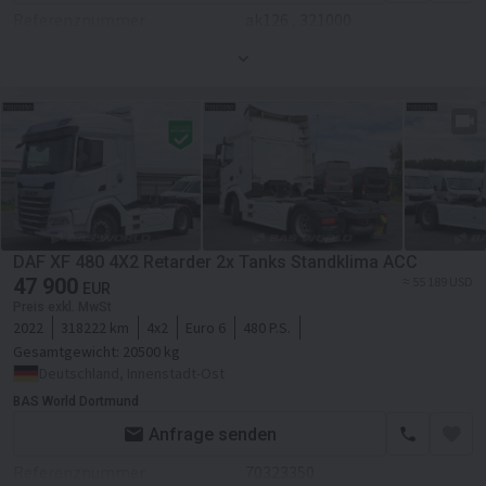
Standheizung
Referenznummer
ak126 , 321000
Kraftstofftank
AdBlue
Tempomat
Erstzulassung
01.08.2021
Kabine
Liegezahl
2
Kabinenart
Fernverkehr
Gewicht
8368 kg
Sitzheizung
Klimaanlage
Farbe
Weiß
Radio
Motor/Antrieb
Standheizung
Kraftstoffart
Diesel
Zusätzlich
Tempomat
Tachograph
Hubraum
12902 ccm
DAF XF 480 4X2 Retarder 2x Tanks Standklima ACC
47 900
Zylinder im Motor
6
≈ 55 189 USD
EUR
Preis exkl. MwSt
Getriebe
Automatikgetriebe
2022
318222 km
4x2
Euro 6
480 P.S.
Gesamtgewicht:
20500 kg
Retarder/Intarder
Deutschland, Innenstadt-Ost
BAS World Dortmund
DPF - Dieselrußpartikelfilter
Anfrage senden
Fahrgestell/Federung
Referenznummer
70323350
Achsanzahl
2-Achse