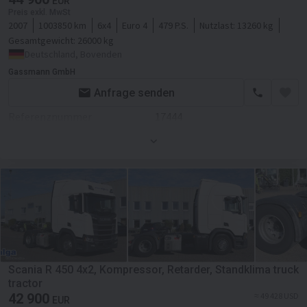
ASR
EUR
Preis exkl. MwSt
Sitzezahl
2
Fahrgestell/Federung
2007
1003850 km
6x4
Euro 4
479 P.S.
Nutzlast:
13260 kg
Gesamtgewicht:
Navigationssystem
26000 kg
Federung
luft
Deutschland, Bovenden
Achsanzahl
2-Achse
Gassmann GmbH
Anfrage senden
Allradantrieb
Referenznummer
17444
ABS
Erstzulassung
01.07.2007
Kabine
Farbe
Blau
Kabine
Motor/Antrieb
Kabinenart
Fernverkehr
Kraftstoffart
Diesel
Nebelscheinwerfer
Hubraum
12419 ccm
El.Fensterheber
Getriebe
Automatikgetriebe
Scania R 450 4x2, Kompressor, Retarder, Standklima truck
El.Spiegel
tractor
Retarder/Intarder
42 900
≈ 49 428 USD
EUR
Klimaanlage