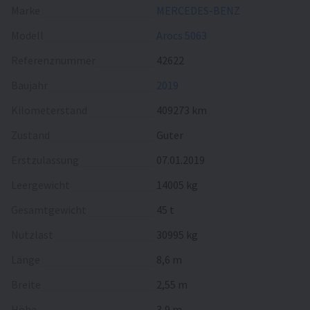
Fahrgestell Seitenspoiler
Marke
MERCEDES-BENZ
Modell
Arocs 5063
Kabine
Dachspoiler
Referenznummer
42622
Nebelscheinwerfer
Baujahr
2019
Kilometerstand
409273 km
Хenon Licht
Zustand
Guter
Sonnenblende
Erstzulassung
07.01.2019
El.Fensterheber
Leergewicht
14005 kg
El.Spiegel
Gesamtgewicht
45 t
Zentralverriegelung
Nutzlast
30995 kg
Klimaanlage
Länge
8,6 m
Standheizung
Breite
2,55 m
Tempomat
Höhe
3,9 m