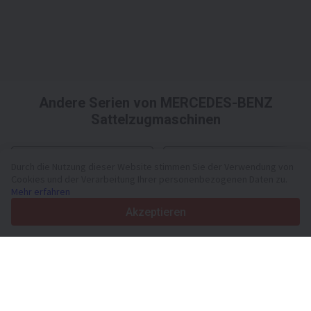
Andere Serien von MERCEDES-BENZ
Sattelzugmaschinen
MERCEDES-BENZ Actros 1840
MERCEDES-BENZ Actros 1842
Durch die Nutzung dieser Website stimmen Sie der Verwendung von
Cookies und der Verarbeitung Ihrer personenbezogenen Daten zu.
Mehr erfahren
Akzeptieren
Ihre zuverlässige Plattform für Nutzfahrzeuge und Maschinen
seit 2003
450K +
Aktive Anzeigen
70+
Länder weltweit
36
Unterstützte Sprachen
4.7/5