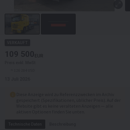
Fahrgestell/Federung
Federung
luft
Vorderachsfederung
Achsanzahl
2-Achse
VERKAUFT
Achsen Marke
Anders: 1,2
109 500
EUR
Lenkachsen
Preis exkl. MwSt
Bremse
Scheibenbremse
≈ 126 284 USD
ABS
13 Juli 2026
Fronträder
385/55 R22,5, 100%
Diese Anzeige wird zu Referenzzwecken im Archiv
gespeichert (Spezifikationen, üblicher Preis). Auf der
Hinterräder
315/70 R22,5, 100%
Website gibt es keine veralteten Anzeigen — alle
Doppelräder
aktiven Optionen finden Sie unten.
Leichtmetallfelgen
Technische Daten
Beschreibung