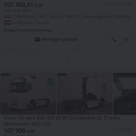
107 450,41
≈ 123 919,93 USD
Kabine
Dachspoiler
EUR
Preis exkl. MwSt
Kabinenmodell
BigSpace
2024
88093 km
4x2
Euro 6
459 P.S.
Gesamtgewicht:
19000 kg
Nebelscheinwerfer
Niederlande, Wijchen
Klimaanlage
Klimaanlage
Scania Truck Center Benelux
Liegezahl
2
Anfrage senden
Heizung
Radio
Referenznummer
17541
Standheizung
Erstzulassung
01.08.2024
Navigationssystem
Bordcomputer
Farbe
Weiß, Weiß
Zusätzlich
Kühlbox
Motor/Antrieb
Tachograph
Kraftstoffart
Diesel
Zylinder im Motor
6
Differentialsperre
Volvo FH Aero 500 4X2 NEW! Globetrotter XL 2 tanks
Mirrorcams ACC LED
Getriebe
Automatikgetriebe
107 900
≈ 124 438 USD
EUR