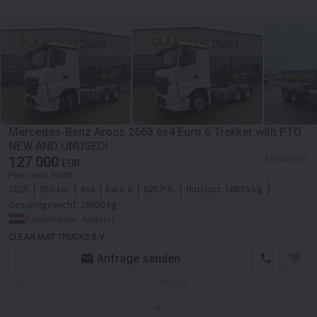
Fahrgestell/Federung
Erstzulassung
14.06.2019
Federung
blatt/luft
Leergewicht
15350 kg
Vorderachsfederung
Motor/Antrieb
Achsanzahl
5-Achse
Kraftstoffart
Diesel
Achsen Marke
Anders: 1,2,3,4,5
Hubraum
15569 ccm
Mercedes-Benz Arocs 2663 6x4 Euro 6 Trekker with PTO
Lift Achse
NEW AND UNUSED!
Zylinder im Motor
6
127 000
≈ 146 466 USD
EUR
Lenkachsen
Getriebe
Automatikgetriebe
Preis exkl. MwSt
2025
656 km
6x4
Euro 6
625 P.S.
Nutzlast:
16836 kg
Transmission
Radstand
3500 mm
Automatic
Gesamtgewicht:
26000 kg
Niederlande, Andelst
ABS
Zapfwellengetriebe
CLEAN MAT TRUCKS B.V.
EBS
Retarder/Intarder
Anfrage senden
Kabine
Fronträder
Achse 1: 385/65 22.5, 50% /
Referenznummer
45129
Achse 2: 385/65 22.5, 50% /
Kabinenart
Fernverkehr
Achse 3: 315/80 22.5, 70%
Zustand
Ausgezeichnet