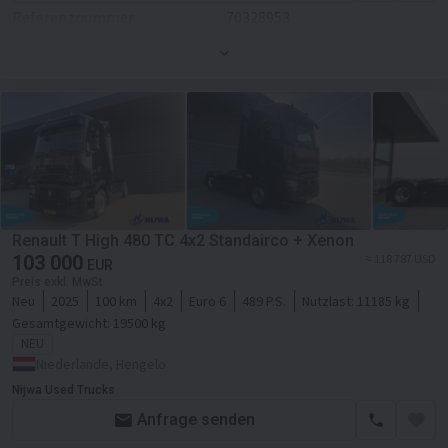
Referenznummer
70328953
Klimaanlage
Federung
luft
Erstzulassung
01.01.1970
Heizung
Achsanzahl
2-Achse
Farbe
Weiß
Bremse
Scheibenbremse
Standheizung
Motor/Antrieb
ABS
Tempomat
Kraftstoffart
Diesel
EBS
Navigationssystem
Getriebe
Automatikgetriebe
ESP - Fahrdynamikregelung
Kühlbox
Transmission
Automatikgetriebe
Renault T High 480 TC 4x2 Standairco + Xenon
Kraftstofftank
525
Fahrgestell/Federung
103 000
≈ 118 787 USD
EUR
Preis exkl. MwSt
Kabine
Federung
luft
Neu
2025
100 km
4x2
Euro 6
489 P.S.
Nutzlast:
11185 kg
Kabine
Gesamtgewicht:
19500 kg
Vorderachsfederung
NEU
Kabinenart
Fernverkehr
Achsanzahl
Niederlande, Hengelo
2-Achse
Nijwa Used Trucks
Nebelscheinwerfer
Radstand
3700 mm
Anfrage senden
El.Fensterheber
Bremse
Scheibenbremse