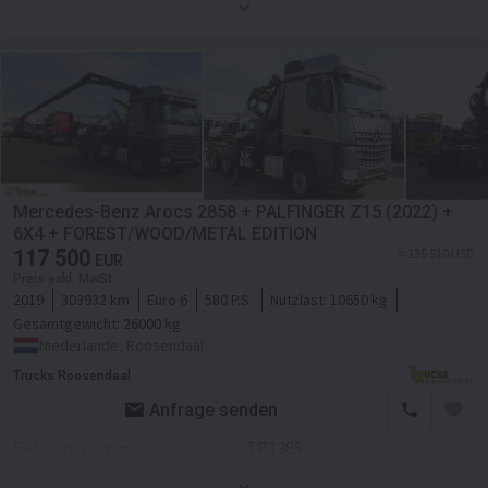
Zustand
Guter
Erstzulassung
07.01.2019
Leergewicht
14005 kg
Länge
8,6 m
Breite
2,55 m
Höhe
3,9 m
Mercedes-Benz Arocs 2858 + PALFINGER Z15 (2022) +
6X4 + FOREST/WOOD/METAL EDITION
Motor/Antrieb
117 500
≈ 135 510 USD
EUR
Kraftstoffart
Diesel
Preis exkl. MwSt
2019
303932 km
Euro 6
580 P.S.
Nutzlast:
10650 kg
Hubraum
15569 ccm
Gesamtgewicht:
26000 kg
Niederlande, Roosendaal
Zylinder im Motor
6
Trucks Roosendaal
Getriebe
Automatikgetriebe
Anfrage senden
Transmission
Automatikgetriebe
Referenznummer
TR1385
Retarder/Intarder
Zustand
Ausgezeichnet