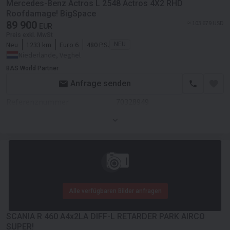
Fahrgestell Seitenspoiler
Mercedes-Benz Actros L 2548 Actros 4X2 RHD
Roofdamage! BigSpace
Transmission
Automatikgetriebe
Kabine
89 900
≈ 103 679 USD
EUR
Retarder/Intarder
Kabinenart
Doppelkabine
Preis exkl. MwSt
Neu
1233 km
Euro 6
480 P.S.
NEU
DPF - Dieselrußpartikelfilter
Dachspoiler
Niederlande, Veghel
BAS World Partner
Fahrgestell/Federung
Sonnenblende
Anfrage senden
Federung
luft
Zentralverriegelung
Referenznummer
70328949
Achsanzahl
2-Achse
Klimaanlage
Zustand
Neues
Lenkachsen
Standheizung
Farbe
Weiß
Doppelräder
Motor/Antrieb
Sitzezahl
2
Fahrgestell Seitenspoiler
Getriebe
Automatikgetriebe
Sitzheizung
Kabine
Transmission
Automatikgetriebe
Alle verfügbaren Bilder anfragen
Kabine
Fahrgestell/Federung
SCANIA R 460 A4x2LA DIFF-L RETARDER PARK AIRCO
Kabinenart
Fernverkehr
Achsanzahl
3-Achse
SUPER!