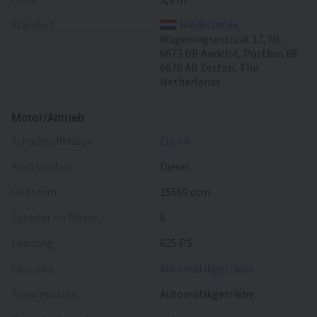
Sitzezahl
Standort
2
Niederlande
,
Wageningsestraat 17, NL-
Radio
6673 DB Andelst, Postbus 68
6670 AB Zetten, The
Navigationssystem
Netherlands
Kühlbox
Motor/Antrieb
Zusätzlich
Schadstoffklasse
Euro 6
Alarmanlage
Kraftstoffart
Diesel
Anzahl der Vorbesitzer
1
Hubraum
15569 ccm
Zylinder im Motor
6
Leistung
625 P.S.
Getriebe
Automatikgetriebe
Transmission
Automatikgetriebe