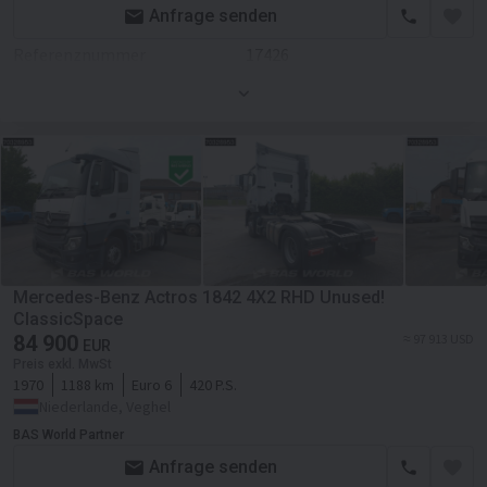
Anfrage senden
Fahrgestell Seitenspoiler
Referenznummer
17426
Aufbau
Werkzeugkasten
Erstzulassung
01.03.2025
Kabine
Leergewicht
8322 kg
Kabinenart
Fernverkehr
Farbe
Rot, Rot
Dachspoiler
Motor/Antrieb
Kraftstoffart
Diesel
Nebelscheinwerfer
Zylinder im Motor
6
Хenon Licht
Mercedes-Benz Actros 1842 4X2 RHD Unused!
ClassicSpace
Getriebe
Automatikgetriebe
Sonnenblende
84 900
≈ 97 913 USD
EUR
Transmission
122 gears
Preis exkl. MwSt
El.Fensterheber
1970
1188 km
Euro 6
420 P.S.
Retarder/Intarder
Niederlande, Veghel
El.Spiegel
BAS World Partner
DPF - Dieselrußpartikelfilter
Zentralverriegelung
Anfrage senden
Fahrgestell/Federung