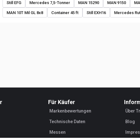
Still EFG
Mercedes 7,5-Tonner
MAN 15290
MAN 9150
MA
MAN 10T Mil GL 8x8
Container 45 ft
Still EXH16
Mercedes Ru
r
Für Käufer
Infor
Markenbewertungen
Über T
Technische Daten
Blog
Messen
Impre