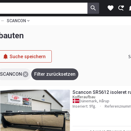
SCANCON
bauten
S
Suche speichern
SCANCON
Filter zurücksetzen
Scancon SR5612 isoleret 
Kofferaufbau
Dänemark, Hårup
Inseriert: 9Tg.
Referenznumm