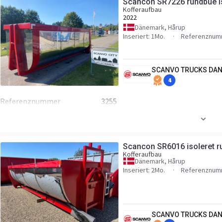
Scancon SR7226 rundbue i
Kofferaufbau
2022
Dänemark, Hårup
Inseriert: 1Mo.
Referenznum
SCANVO TRUCKS DAN
4
Referenznummer
3255
Scancon SR6016 isoleret 
Kofferaufbau
Dänemark, Hårup
Inseriert: 2Mo.
Referenznum
SCANVO TRUCKS DAN