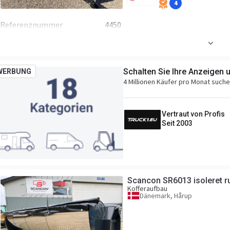
4
Referenznummer
4450
Schalten Sie Ihre Anzeigen 
WERBUNG
4 Millionen Käufer pro Monat such
Vertraut von Profis
Seit 2003
Scancon SR6013 isoleret 
Kofferaufbau
Dänemark, Hårup