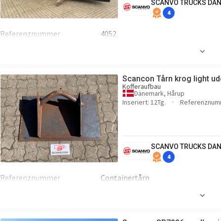
SCANVO TRUCKS DAN
4
Referenznummer
4052
Scancon Tårn krog light u
Kofferaufbau
Dänemark, Hårup
Inseriert: 12Tg.
Referenznumm
SCANVO TRUCKS DAN
4
Referenznummer
Containertårn