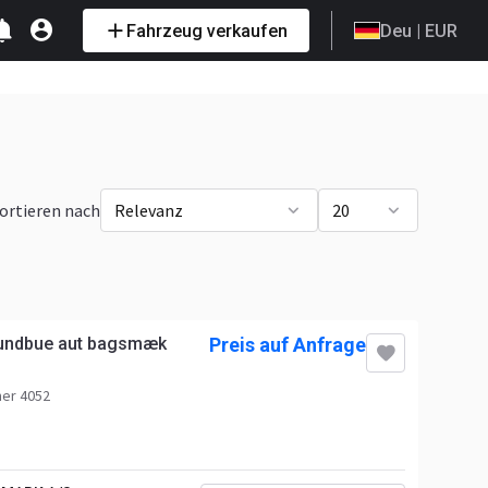
Fahrzeug verkaufen
Deu
| EUR
ortieren nach
Relevanz
20
rundbue aut bagsmæk
Preis auf Anfrage
er 4052