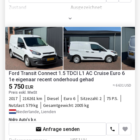
Zustand
Ausgezeichnet
Erstzulassung
16.03.2020
Leergewicht
6425 kg
Farbe
Rot
Motor/Antrieb
Schadstoffklasse
Euro 6
Kraftstoffart
Diesel
Ford Transit Connect 1.5 TDCI L1 AC Cruise Euro 6
1e eigenaar recent onderhoud gehad
Hubraum
4580 ccm
5 750
≈ 6 631 USD
EUR
Preis exkl. MwSt
Zylinder im Motor
4
2017
216261 km
Diesel
Euro 6
Sitzezahl:
2
75 P.S.
Nutzlast:
579 kg
Gesamtgewicht:
2005 kg
Differentialsperre
Niederlande, Lienden
Getriebe
Automatikgetriebe
Nidro Auto's b.v.
Anfrage senden
Transmission
Automatikgetriebe