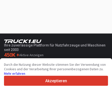
Nebelscheinwerfer
Bluetooth
El.Fensterheber
Navigationssystem
El.Spiegel
Bordcomputer
Zentralverriegelung
Zusätzlich
Klimaanlage
Ihre zuverlässige Plattform für Nutzfahrzeuge und Maschinen
Alarmanlage
Tempomat
seit 2003
450K +
Aktive Anzeigen
Wegfahrsperre
Servolenkung
70+
Länder weltweit
Durch die Nutzung dieser Website stimmen Sie der Verwendung von
36
Unterstützte Sprachen
Cookies und der Verarbeitung Ihrer personenbezogenen Daten zu.
Sitzezahl
6
Mehr erfahren
4.7/5
Airbag
Trustpilot
Akzeptieren
Radio
Für Händler
CD
Werbung
Preise
Bluetooth